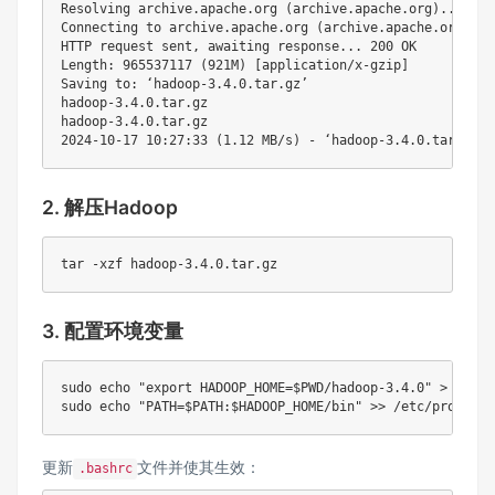
Resolving archive.apache.org (archive.apache.org)... 65.
Connecting to archive.apache.org (archive.apache.org)|65
HTTP request sent, awaiting response... 200 OK

Length: 965537117 (921M) [application/x-gzip]

Saving to: ‘hadoop-3.4.0.tar.gz’

hadoop-3.4.0.tar.gz                                     
hadoop-3.4.0.tar.gz                                     
2. 解压Hadoop
tar
3. 配置环境变量
sudo
echo
"export HADOOP_HOME=
$PWD
/hadoop-3.4.0"
>
sudo
echo
"PATH=
$PATH
:
$HADOOP_HOME
/bin"
>>
更新
文件并使其生效：
.bashrc