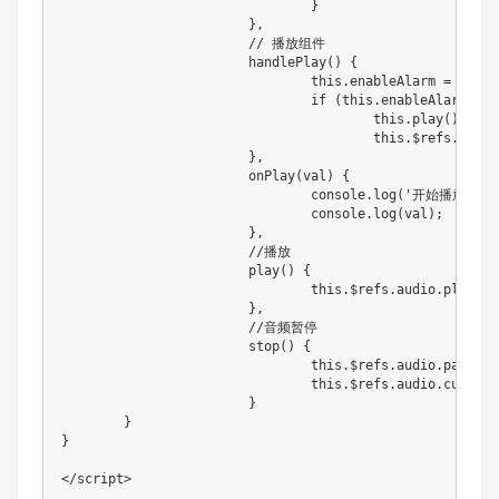
}
}
,
// 播放组件
handlePlay
(
)
{
this
.
enableAlarm 
=
!
this
if
(
this
.
enableAlarm
)
{
this
.
play
(
)
;
this
.
$refs
.
audio
}
,
onPlay
(
val
)
{
				console
.
log
(
'开始播放声音
				console
.
log
(
val
)
;
}
,
//播放
play
(
)
{
this
.
$refs
.
audio
.
play
(
)
;
}
,
//音频暂停
stop
(
)
{
this
.
$refs
.
audio
.
pause
(
)
this
.
$refs
.
audio
.
current
}
}
}
<
/
script
>