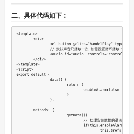
二、具体代码如下：
<
template
>
<
div
>
<
el
-
button 
@click
=
"handelPlay"
 type
=
"pri
// 默认声音只播放一次 如需设置循环播放 设置loo
<
audio id
=
"audio"
 controls
=
"controls"
 re
<
/
div
>
<
/
template
>
<
script
>
export
default
{
data
(
)
{
return
{
				enableAlarm
:
false
}
}
,
	methods
:
{
getData
(
)
{
// 处理告警数据的逻辑
if
(
this
.
enableAlarm
&&
有
this
.
$refs
.
audio