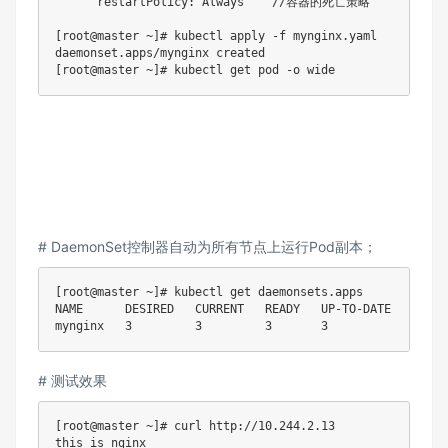
      restartPolicy: Always    //容器的死亡策略

[root@master ~]# kubectl apply -f mynginx.yaml

daemonset.apps/mynginx created

[root@master ~]# kubectl get pod -o wide
# DaemonSet控制器自动为所有节点上运行Pod副本；
[root@master ~]# kubectl get daemonsets.apps

NAME      DESIRED   CURRENT   READY   UP-TO-DATE   AVAIL
mynginx   3         3         3       3            3    
# 测试效果
[root@master ~]# curl http://10.244.2.13

this is nginx
