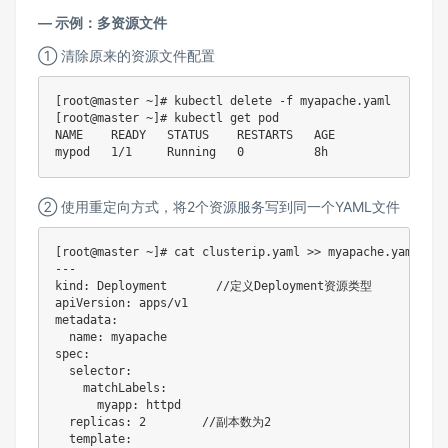
— 示例：多资源文件
① 清除原来的资源文件配置
[root@master ~]# kubectl delete -f myapache.yaml

[root@master ~]# kubectl get pod

NAME    READY   STATUS    RESTARTS   AGE

mypod   1/1     Running   0          8h
② 使用重定向方式，将2个资源服务写到同一个YAML文件
[root@master ~]# cat clusterip.yaml >> myapache.yaml
---

kind: Deployment       //定义Deployment资源类型

apiVersion: apps/v1

metadata:

  name: myapache

spec:

  selector:

    matchLabels:

      myapp: httpd

  replicas: 2        //副本数为2

  template:
