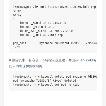
[root@mypod /]# curl http://10.254.106.60/info.php

<pre>

Array

(

    [REMOTE_ADDR] => 10.244.3.30

    [REQUEST_METHOD] => GET

    [HTTP_USER_AGENT] => curl/7.29.0

    [REQUEST_URI] => /info.php

)

php_host:       myapache-7d689bf8f-k2vzw    //POD容器名

1229
# 删除其中一台容器，等待控制器重建，并测试Service服务
的自动发现和负载均衡
[root@master ~]# kubectl delete pod myapache-7d689bf8f-k2
pod "myapache-7d689bf8f-k2vzw" deleted

[root@master ~]# kubectl get pod -o wide