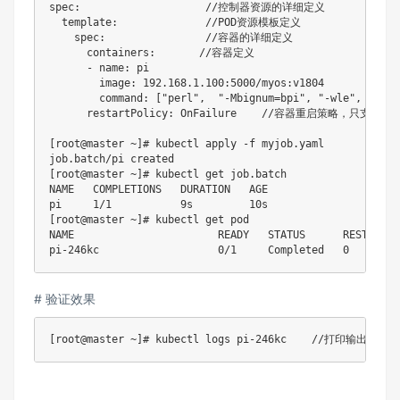
spec:                    //控制器资源的详细定义

  template:              //POD资源模板定义

    spec:                //容器的详细定义

      containers:       //容器定义

      - name: pi

        image: 192.168.1.100:5000/myos:v1804

        command: ["perl",  "-Mbignum=bpi", "-wle",
      restartPolicy: OnFailure    //容器重启策略，只支持[OnF
[root@master ~]# kubectl apply -f myjob.yaml

job.batch/pi created

[root@master ~]# kubectl get job.batch

NAME   COMPLETIONS   DURATION   AGE

pi     1/1           9s         10s

[root@master ~]# kubectl get pod

NAME                       READY   STATUS      RESTARTS  
pi-246kc                   0/1     Completed   0        
# 验证效果
[root@master ~]# kubectl logs pi-246kc    //打印输出结