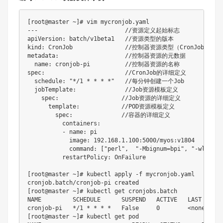
[root@master ~]# vim mycronjob.yaml

---                         //资源定义起始标志

apiVersion: batch/v1beta1   //资源类型的版本

kind: CronJob               //控制器资源类型（CronJob）

metadata:                   //控制器资源的元数据

  name: cronjob-pi          //控制器资源的名称

spec:                       //CronJob的详细定义

  schedule: "*/1 * * * *"   //每分钟创建一个Job

  jobTemplate:              //Job资源模板定义

    spec:                  //Job资源的详细定义

      template:            //POD资源模板定义

        spec:              //容器的详细定义

          containers:

          - name: pi

            image: 192.168.1.100:5000/myos:v1804

            command: ["perl",  "-Mbignum=bpi", "-wle", "
          restartPolicy: OnFailure

[root@master ~]# kubectl apply -f mycronjob.yaml

cronjob.batch/cronjob-pi created

[root@master ~]# kubectl get cronjobs.batch

NAME         SCHEDULE      SUSPEND   ACTIVE   LAST SCHEDU
cronjob-pi   */1 * * * *   False     0        <none>     
[root@master ~]# kubectl get pod
