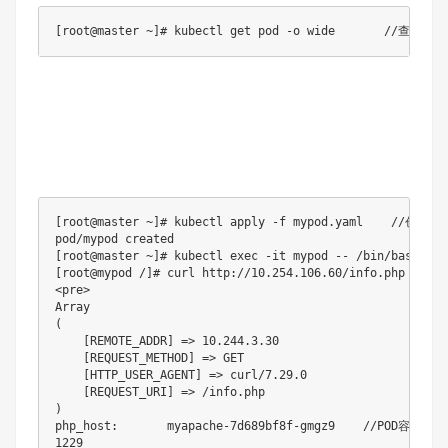
[root@master ~]# kubectl get pod -o wide       //查看集
[root@master ~]# kubectl apply -f mypod.yaml    //
pod/mypod created

[root@master ~]# kubectl exec -it mypod -- /bin/bash

[root@mypod /]# curl http://10.254.106.60/info.php  
<pre>

Array

(

    [REMOTE_ADDR] => 10.244.3.30

    [REQUEST_METHOD] => GET

    [HTTP_USER_AGENT] => curl/7.29.0

    [REQUEST_URI] => /info.php

)

php_host:       myapache-7d689bf8f-gmgz9    //POD容器名

1229
