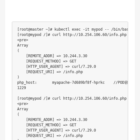
[root@master ~]# kubectl exec -it mypod -- /bin/bash

[root@mypod /]# curl http://10.254.106.60/info.php  
<pre>

Array

(

    [REMOTE_ADDR] => 10.244.3.30

    [REQUEST_METHOD] => GET

    [HTTP_USER_AGENT] => curl/7.29.0

    [REQUEST_URI] => /info.php

)

php_host:       myapache-7d689bf8f-hprkc    //POD容器名

1229

[root@mypod /]# curl http://10.254.106.60/info.php

<pre>

Array

(

    [REMOTE_ADDR] => 10.244.3.30

    [REQUEST_METHOD] => GET

    [HTTP_USER_AGENT] => curl/7.29.0

    [REQUEST_URI] => /info.php
