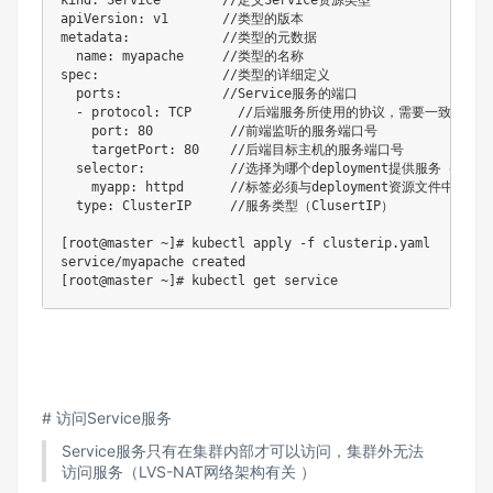
apiVersion: v1       //类型的版本

metadata:            //类型的元数据

  name: myapache     //类型的名称

spec:                //类型的详细定义

  ports:             //Service服务的端口

  - protocol: TCP      //后端服务所使用的协议，需要一致

    port: 80          //前端监听的服务端口号

    targetPort: 80    //后端目标主机的服务端口号

  selector:           //选择为哪个deployment提供服务（后端）
    myapp: httpd      //标签必须与deployment资源文件中一致（m
  type: ClusterIP     //服务类型（ClusertIP）

[root@master ~]# kubectl apply -f clusterip.yaml

service/myapache created

[root@master ~]# kubectl get service
# 访问Service服务
Service服务只有在集群内部才可以访问，集群外无法
访问服务（LVS-NAT网络架构有关 ）