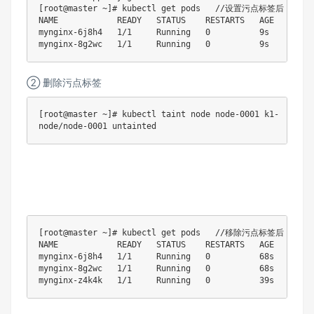
[root@master ~]# kubectl get pods   //设置污点标签后，只有
NAME            READY   STATUS    RESTARTS   AGE

mynginx-6j8h4   1/1     Running   0          9s

mynginx-8g2wc   1/1     Running   0          9s
② 删除污点标签
[root@master ~]# kubectl taint node node-0001 k1-

node/node-0001 untainted
[root@master ~]# kubectl get pods   //移除污点标签后，3节
NAME            READY   STATUS    RESTARTS   AGE

mynginx-6j8h4   1/1     Running   0          68s

mynginx-8g2wc   1/1     Running   0          68s

mynginx-z4k4k   1/1     Running   0          39s