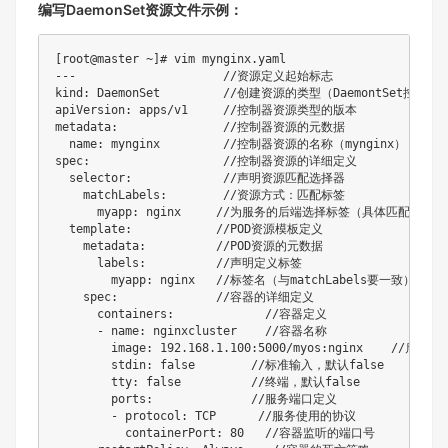
编写DaemonSet资源文件示例：
[root@master ~]# vim mynginx.yaml

---                     //资源定义起始标志

kind: DaemonSet         //创建资源的类型（DaemontSet控制
apiVersion: apps/v1     //控制器资源类型的版本

metadata:               //控制器资源的元数据

  name: mynginx         //控制器资源的名称（mynginx）

spec:                   //控制器资源的详细定义

  selector:             //声明资源匹配选择器

    matchLabels:        //资源方式：匹配标签

      myapp: nginx     //为服务的后端选择标签（具体匹配的标签
  template:            //POD资源模板定义

    metadata:          //POD资源的元数据

      labels:          //声明定义标签

        myapp: nginx   //标签名（与matchLabels要一致）

    spec:              //容器的详细定义

      containers:             //容器定义

      - name: nginxcluster    //容器名称

        image: 192.168.1.100:5000/myos:nginx    //启
        stdin: false        //标准输入，默认false

        tty: false          //终端，默认false

        ports:              //服务端口定义

        - protocol: TCP      //服务使用的协议

          containerPort: 80   //容器监听的端口号
