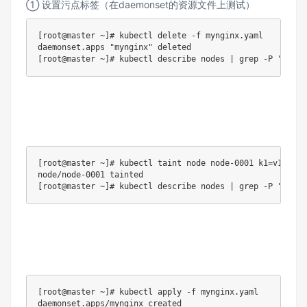
① 设置污点标签（在daemonset的资源文件上测试）
[root@master ~]# kubectl delete -f mynginx.yaml    
daemonset.apps "mynginx" deleted

[root@master ~]# kubectl describe nodes | grep -P "^Tain
[root@master ~]# kubectl taint node node-0001 k1=v1:N
node/node-0001 tainted

[root@master ~]# kubectl describe nodes | grep -P "^Tain
[root@master ~]# kubectl apply -f mynginx.yaml

daemonset.apps/mynginx created
