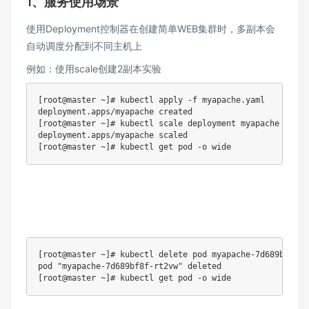
1、服务使用场景
使用Deployment控制器在创建简单WEB集群时，多副本会
自动调度分配到不同主机上
例如：使用scale创建2副本实验
[root@master ~]# kubectl apply -f myapache.yaml

deployment.apps/myapache created

[root@master ~]# kubectl scale deployment myapache --repl
deployment.apps/myapache scaled

[root@master ~]# kubectl get pod -o wide
[root@master ~]# kubectl delete pod myapache-7d689bf8f-rt
pod "myapache-7d689bf8f-rt2vw" deleted

[root@master ~]# kubectl get pod -o wide