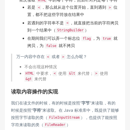
HTML
若是
，那么就从这个位置开始，直到遇到
位
<
>
置，都不把这些字符放在结果中
若遇到的字符串不是
，就直接把当前的字符拷贝
<
到一个结果中（
）
StringBuilder
在期间我们可以弄一个标志位
，为
就
flag
true
拷贝，为
就不拷贝
false
万一内容中存在
或者
怎么办呢？
<
>
不会出现这种情况
中要求，
使用
来代替；
使用
HTML
<
&lt
>
来代替
&gt
读取内容操作的实现
我们在读文件的时候，有的时候是按照“
字节
“来读取，有的
时候是按照“
字符
“来读取。在 Java 标准库中，既提供了能够
按照字节读取的类（
），也提供了能按照
FileInputStream
字符来读取的类（
）
FileReader