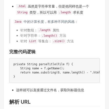
虽然是字符串常量，但是他同样也是一个
.html
类型，所以可以用
求长度
String
.length
中的计算长度，有多种不同的风格：
Java
针对数组：
属性
.length
针对字符串：
方法
.length()
针对
等集合：
方法
List
.size()
完整代码逻辑
private
String
parseTitle
(
File
 f
)
{
String
 name 
=
 f
.
getName
(
)
;
return
 name
.
substring
(
0
,
 name
.
length
(
)
-
".html"
.
len
}
这样就可以直接通过文件名，获取到标题信息
解析 URL