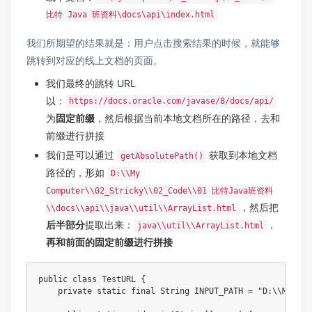
比特 Java 班资料\docs\api\index.html
我们所期望的结果就是：用户点击搜索结果的时候，就能够
跳转到对应的线上文档的页面。
我们最终的跳转 URL
以：
https://docs.oracle.com/javase/8/docs/api/
为
固定前缀
，然后根据当前本地文档所在的路径，去和
前缀进行拼接
我们是可以通过
获取到本地文档
getAbsolutePath()
路径的，形如
D:\\My
Computer\\02_Stricky\\02_Code\\01 比特Java班资料
，然后把
\\docs\\api\\java\\util\\ArrayList.html
后半部分
提取出来：
，
java\\util\\ArrayList.html
再和前面的固定前缀进行拼接
public
class
TestURL
{
private
static
final
String
INPUT_PATH
=
"D:\\My Co