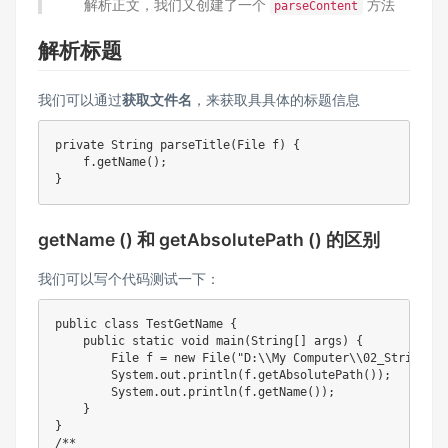
解析正文，我们又创建了一个
方法
parseContent
解析标题
我们可以通过
获取文件名
，来获取具具体的标题信息
private
String
parseTitle
(
File
 f
)
{
    f
.
getName
(
)
;
}
getName () 和 getAbsolutePath () 的区别
我们可以写个代码测试一下：
public
class
TestGetName
{
public
static
void
main
(
String
[
]
 args
)
{
File
 f 
=
new
File
(
"D:\\My Computer\\02_Stricky\
System
.
out
.
println
(
f
.
getAbsolutePath
(
)
)
;
System
.
out
.
println
(
f
.
getName
(
)
)
;
}
}
/**
