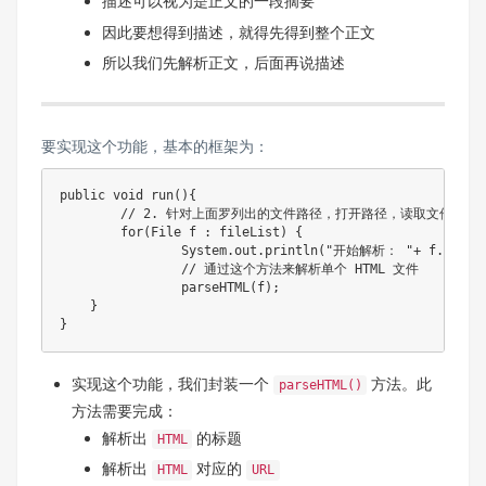
描述可以视为是正文的一段摘要
因此要想得到描述，就得先得到整个正文
所以我们先解析正文，后面再说描述
要实现这个功能，基本的框架为：
public
void
run
(
)
{
// 2. 针对上面罗列出的文件路径，打开路径，读取文件内容
for
(
File
 f 
:
 fileList
)
{
System
.
out
.
println
(
"开始解析： "
+
 f
.
getAb
// 通过这个方法来解析单个 HTML 文件  
parseHTML
(
f
)
;
}
}
实现这个功能，我们封装一个
方法。此
parseHTML()
方法需要完成：
解析出
的标题
HTML
解析出
对应的
HTML
URL