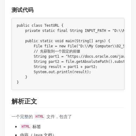
测试代码
public
class
TestURL
{
private
static
final
String
INPUT_PATH
=
"D:\\My Co
public
static
void
main
(
String
[
]
 args
)
{
File
 file 
=
new
File
(
"D:\\My Computer\\02_Stric
// 先获取到一个固定的前缀  
String
 part1 
=
"https://docs.oracle.com/javase/8
String
 part2 
=
 file
.
getAbsolutePath
(
)
.
substring
(
String
 result 
=
 part1 
+
 part2
;
System
.
out
.
println
(
result
)
;
}
}
解析正文
一个完整的
文件，包含了
HTML
标签
HTML
内容（Java 文档）