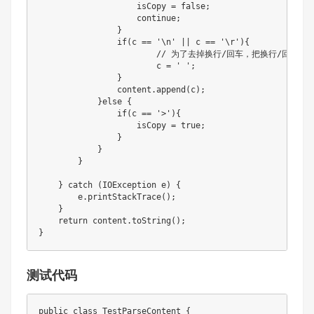
                    isCopy 
=
false
;
continue
;
}
if
(
c 
==
'\n'
||
 c 
==
'\r'
)
{
// 为了去掉换行/回车，把换行/回车替
                	c 
=
' '
;
}
                content
.
append
(
c
)
;
}
else
{
if
(
c 
==
'>'
)
{
                    isCopy 
=
true
;
}
}
}
}
catch
(
IOException
 e
)
{
        e
.
printStackTrace
(
)
;
}
return
 content
.
toString
(
)
;
}
测试代码
public
class
TestParseContent
{