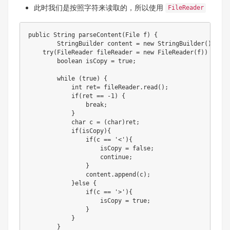
此时我们是按照字符来读取的，所以使用
FileReader
public
String
parseContent
(
File
 f
)
{
StringBuilder
 content 
=
new
StringBuilder
(
)
;
try
(
FileReader
 fileReader 
=
new
FileReader
(
f
)
)
{
boolean
 isCopy 
=
true
;
while
(
true
)
{
int
 ret
=
 fileReader
.
read
(
)
;
if
(
ret 
==
-
1
)
{
break
;
}
char
 c 
=
(
char
)
ret
;
if
(
isCopy
)
{
if
(
c 
==
'<'
)
{
                    isCopy 
=
false
;
continue
;
}
                content
.
append
(
c
)
;
}
else
{
if
(
c 
==
'>'
)
{
                    isCopy 
=
true
;
}
}
}