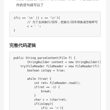
作的语句就可以了
if
(
c 
==
'\n'
||
 c 
==
'\r'
)
{
// 为了去掉换行/回车，把换行/回车替换成空格即可
	c 
=
' '
;
}
完整代码逻辑
public
String
parseContent
(
File
 f
)
{
StringBuilder
 content 
=
new
StringBuilder
(
)
;
try
(
FileReader
 fileReader 
=
new
FileReader
(
f
)
)
{
boolean
 isCopy 
=
true
;
while
(
true
)
{
int
 ret
=
 fileReader
.
read
(
)
;
if
(
ret 
==
-
1
)
{
break
;
}
char
 c 
=
(
char
)
ret
;
if
(
isCopy
)
{
if
(
c 
==
'<'
)
{