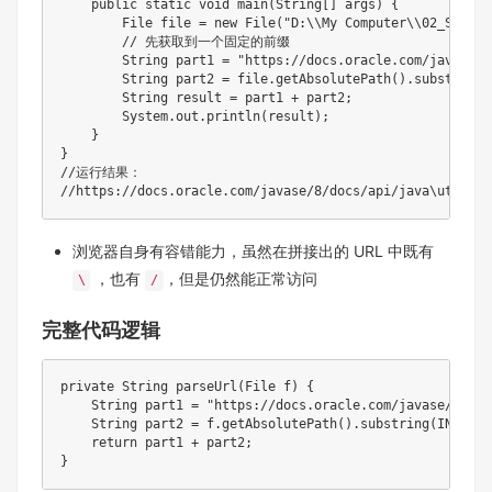
public
static
void
main
(
String
[
]
 args
)
{
File
 file 
=
new
File
(
"D:\\My Computer\\02_Stric
// 先获取到一个固定的前缀  
String
 part1 
=
"https://docs.oracle.com/javase/8
String
 part2 
=
 file
.
getAbsolutePath
(
)
.
substring
(
String
 result 
=
 part1 
+
 part2
;
System
.
out
.
println
(
result
)
;
}
}
//运行结果：
//https://docs.oracle.com/javase/8/docs/api/java\util\Ar
浏览器自身有容错能力，虽然在拼接出的 URL 中既有
，也有
，但是仍然能正常访问
\
/
完整代码逻辑
private
String
parseUrl
(
File
 f
)
{
String
 part1 
=
"https://docs.oracle.com/javase/8/doc
String
 part2 
=
 f
.
getAbsolutePath
(
)
.
substring
(
INPUT_P
return
 part1 
+
 part2
;
}