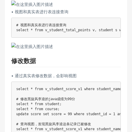
• 视图和真实表进⾏表连接查询
# 视图和真实表进行表连接查询
select
*
from
 v_student_total_points v
,
 student s 
where
 
修改数据
• 通过真实表修改数据，会影响视图
select
*
from
 v_student_score_v1 
where
 student_name 
=
'
# 修改黑旋风李逵的java成绩为99分
select
*
from
 student
;
select
*
from
 course
;
update
 score 
set
 score 
=
99
where
 student_id 
=
1
and
 cou
# 查询视图，发现黑旋风李逵这条记录已被修改
select
*
from
 v_student_score_v1 
where
 student_name 
=
'