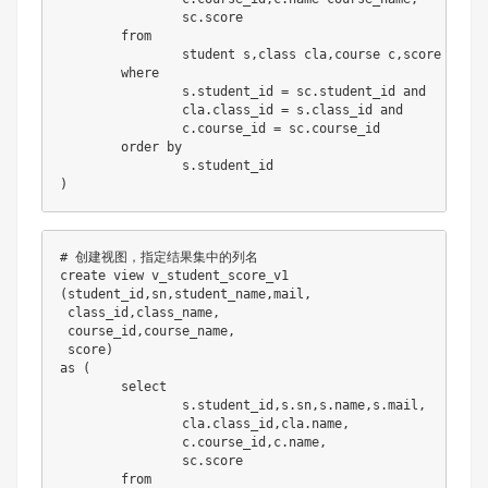
		sc
.
score

from
		student s
,
class cla
,
course c
,
score sc

where
		s
.
student_id 
=
 sc
.
student_id 
and
		cla
.
class_id 
=
 s
.
class_id 
and
		c
.
course_id 
=
 sc
.
course_id

order
by
		s
.
)
# 创建视图，指定结果集中的列名
create
view
(
student_id
,
sn
,
student_name
,
mail
,
 class_id
,
class_name
,
 course_id
,
course_name
,
 score
)
as
(
select
		s
.
student_id
,
s
.
sn
,
s
.
name
,
s
.
mail
,
		cla
.
class_id
,
cla
.
name
,
		c
.
course_id
,
c
.
name
,
		sc
.
score

from