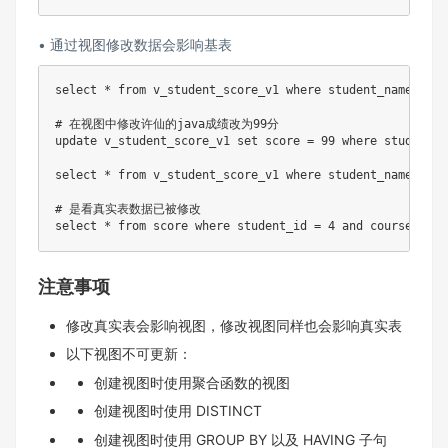
• 通过视图修改数据会影响基表
select
*
from
 v_student_score_v1 
where
 student_name 
=
'
# 在视图中修改许仙的java成绩改为99分
update
 v_student_score_v1 
set
 score 
=
99
where
 student_n
select
*
from
 v_student_score_v1 
where
 student_name 
=
'
# 是看真实表数据已被修改
select
*
from
 score 
where
 student_id 
=
4
and
 course_id 
=
注意事项
修改真实表会影响视图，修改视图同样也会影响真实表
以下视图不可更新：
创建视图时使⽤聚合函数的视图
创建视图时使⽤ DISTINCT
创建视图时使⽤ GROUP BY 以及 HAVING ⼦句