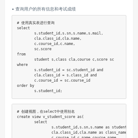
• 查询⽤户的所有信息和考试成绩
# 使用真实表进行查询
select
	s
.
student_id
,
s
.
sn
,
s
.
name
,
s
.
mail
,
	cla
.
class_id
,
cla
.
name
,
	c
.
course_id
,
c
.
name
,
	sc
.
from
	student s
,
class cla
,
course c
,
where
	s
.
student_id 
=
 sc
.
student_id 
and
	cla
.
class_id 
=
 s
.
class_id 
and
	c
.
course_id 
=
 sc
.
order
by
	s
.
student_id
;
# 创建视图，在select中使用别名
create
view
 v_student_score 
as
(
select
		s
.
student_id
,
s
.
sn
,
s
.
name 
as
 student_name
		cla
.
class_id
,
cla
.
name 
as
 class_name
,
		c
.
course_id
,
c
.
name course_name
,