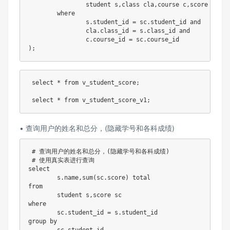
		student s
,
class cla
,
course c
,
score sc

where
		s
.
student_id 
=
 sc
.
student_id 
and
		cla
.
class_id 
=
 s
.
class_id 
and
		c
.
course_id 
=
 sc
.
)
;
select
*
from
 v_student_score
;
select
*
from
 v_student_score_v1
;
• 查询⽤户的姓名和总分，(隐藏学号和各科成绩)
# 查询用户的姓名和总分，(隐藏学号和各科成绩)
# 使用真实表进行查询
select
	s
.
name
,
sum
(
sc
.
score
)
from
	student s
,
where
	sc
.
student_id 
=
 s
.
group
by
	sc
.