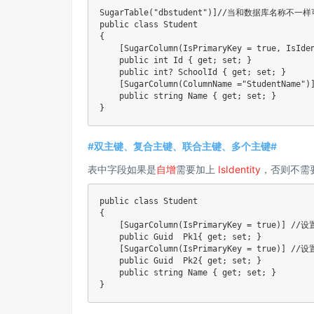
SugarTable("dbstudent")]//当和数据库名称不
public class Student

{

    [SugarColumn(IsPrimaryKey = true, Is
    public int Id { get; set; }

    public int? SchoolId { get; set; }

    [SugarColumn(ColumnName ="StudentN
    public string Name { get; set; }

}
#双主键、复合主键、联合主键、多个主键#
表中字段如果是
自增
需要加上
IsIdentity
，否则不需
public class Student

{

    [SugarColumn(IsPrimaryKey = true)] //设
    public Guid  Pk1{ get; set; }

    [SugarColumn(IsPrimaryKey = true)] //设
    public Guid  Pk2{ get; set; }

    public string Name { get; set; }

}