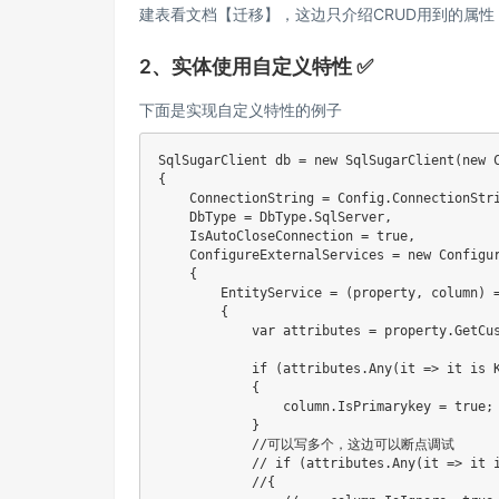
建表看文档【迁移】，这边只介绍CRUD用到的属性
2、实体使用自定义特性 ✅
下面是实现自定义特性的例子
SqlSugarClient db = new SqlSugarClient(new C
{

    ConnectionString = Config.ConnectionStri
    DbType = DbType.SqlServer,

    IsAutoCloseConnection = true,

    ConfigureExternalServices = new Configur
    {

        EntityService = (property, column) =
        {

            var attributes = property.GetCus
            if (attributes.Any(it => it is K
            {

                column.IsPrimarykey = t
            }

            //可以写多个，这边可以断点调试

            // if (attributes.Any(it => it i
            //{
