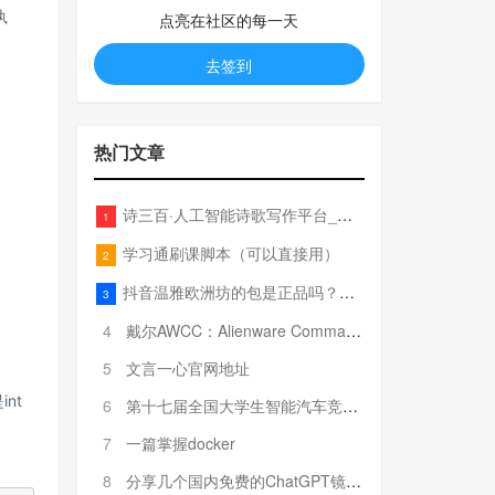
执
点亮在社区的每一天
去签到
热门文章
诗三百·人工智能诗歌写作平台_在线作诗机_藏头诗生成器_电脑对联_姓名作诗
1
学习通刷课脚本（可以直接用）
2
抖音温雅欧洲坊的包是正品吗？温雅卖的包为啥那么便宜？
3
4
戴尔AWCC：Alienware Command Center 故障排除方法，里面附有超全详解呦，快来快来，欢迎观看~
5
文言一心官网地址
nt
6
第十七届全国大学生智能汽车竞赛全国总决赛参赛队伍奖项公告
7
一篇掌握docker
8
分享几个国内免费的ChatGPT镜像网址(亲测有效-4月25日更新)