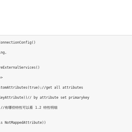
onnectionConfig()

ng,

eExternalServices()

>

tomAttributes(true);//get all attributes 

eyAttribute))// by attribute set primarykey

rue; //有哪些特性可以看 1.2 特性明细

s NotMappedAttribute))
