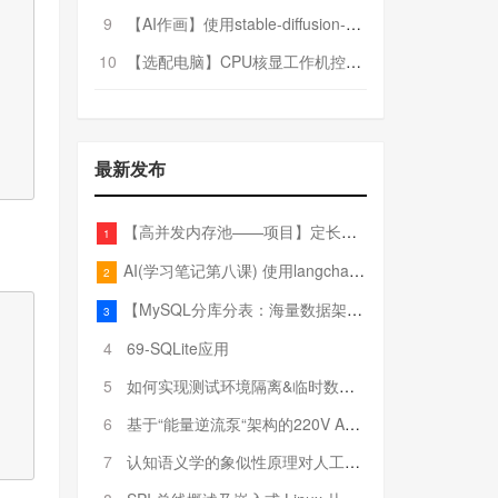
9
【AI作画】使用stable-diffusion-webui搭建AI作画平台
10
【选配电脑】CPU核显工作机控制预算5000
最新发布
【高并发内存池——项目】定长内存池——开胃小菜
1
AI(学习笔记第八课) 使用langchain的embedding models
2
【MySQL分库分表：海量数据架构的终极解决方案】
3
4
69-SQLite应用
5
如何实现测试环境隔离&临时数据库（pytest+SQLite）
6
基于“能量逆流泵“架构的220V AC至20V DC 300W高效电源设计
7
认知语义学的象似性原理对人工智能自然语言处理深层语义分析的影响与启示