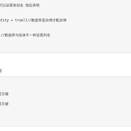
一样可以设置表别名 指定表明

Identity = true)]//数据库是自增才配自增 

ame")]//数据库与实体不一样设置列名 

要
置主键

置主键
