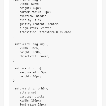
width
:
 60px
;
height
:
 60px
;
    border
-
radius
:
 6px
;
overflow
:
 hidden
;
display
:
 flex
;
    justify
-
content
:
 center
;
    align
-
items
:
 center
;
transition
:
 transform 
0
.
3s ease
;
}
.
info
-
card 
.
img img 
{
width
:
100
%
;
height
:
100
%
;
    object
-
fit
:
 cover
;
}
.
info
-
card 
.
info
{
    margin
-
left
:
 5px
;
height
:
 60px
;
}
.
info
-
card 
.
info h6 
{
all
:
 unset
;
display
:
 block
;
width
:
 160px
;
    font
-
size
:
 14px
;