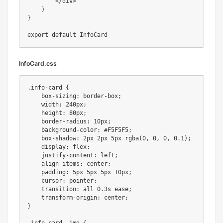
<
/
div
>
)
}
export
default
InfoCard.css
.
info
-
card 
{
    box
-
sizing
:
 border
-
box
;
width
:
 240px
;
height
:
 80px
;
    border
-
radius
:
 10px
;
    background
-
color
:
 #
F5F5F5
;
    box
-
shadow
:
 2px 2px 5px 
rgba
(
0
,
0
,
0
,
0.1
)
;
display
:
 flex
;
    justify
-
content
:
 left
;
    align
-
items
:
 center
;
padding
:
 5px 5px 5px 10px
;
cursor
:
 pointer
;
transition
:
 all 
0
.
3s ease
;
    transform
-
origin
:
 center
;
}
.
info
-
card 
.
img 
{