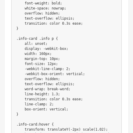
    font
-
weight
:
 bold
;
    white
-
space
:
 nowrap
;
overflow
:
 hidden
;
    text
-
overflow
:
 ellipsis
;
transition
:
 color 
0
.
3s ease
;
}
.
info
-
card 
.
info p 
{
all
:
 unset
;
display
:
-
webkit
-
box
;
width
:
 160px
;
    margin
-
top
:
 10px
;
    font
-
size
:
 12px
;
-
webkit
-
line
-
clamp
:
2
;
-
webkit
-
box
-
orient
:
 vertical
;
overflow
:
 hidden
;
    text
-
overflow
:
 ellipsis
;
    word
-
wrap
:
break
-
word
;
    line
-
height
:
1.3
;
transition
:
 color 
0
.
3s ease
;
    line
-
clamp
:
2
;
    box
-
orient
:
 vertical
;
}
.
info
-
card
:
hover 
{
transform
:
translateY
(
-
2px
)
scale
(
1.02
)
;