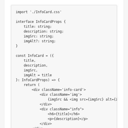
import
'./InfoCard.css'
interface
InfoCardProps
{
title
:
 string
;
description
:
 string
;
imgSrc
:
 string
;
    imgAlt
?
:
 string
;
}
const
InfoCard
=
(
{
    title
,
    description
,
    imgSrc
,
    imgAlt 
=
}
:
 InfoCardProps
)
=>
{
return
(
<
div className
=
'info-card'
>
<
div className
=
'img'
>
{
imgSrc 
&&
<
img src
=
{
imgSrc
}
 alt
=
{
imgAlt
<
/
div
>
<
div className
=
"info"
>
<
h6
>
{
title
}
<
/
h6
>
<
p
>
{
description
}
<
/
p
>
<
/
div
>