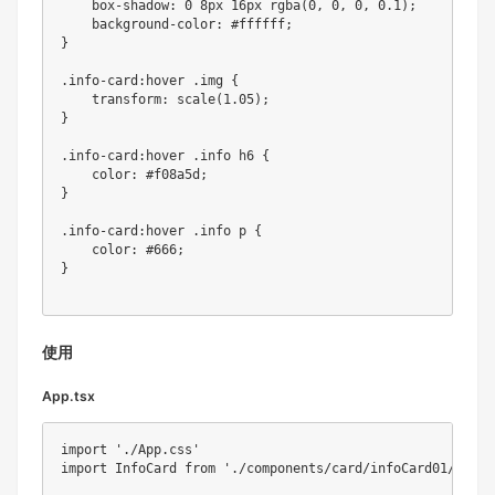
    box
-
shadow
:
0
 8px 16px 
rgba
(
0
,
0
,
0
,
0.1
)
;
    background
-
color
:
 #ffffff
;
}
.
info
-
card
:
hover 
.
img 
{
transform
:
scale
(
1.05
)
;
}
.
info
-
card
:
hover 
.
info h6 
{
color
:
 #f08a5d
;
}
.
info
-
card
:
hover 
.
info p 
{
color
:
 #
666
;
}
使用
App.tsx
import
'./App.css'
import
 InfoCard 
from
'./components/card/infoCard01/InfoC