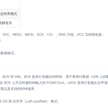
平 左对齐模式
 软静音关
CC、MISO、MOSI、SCK、CS），GND 为地，VCC 为供电电源，
脚。
及数据格式。
BCK 和 DIN。BCK 是串行音频比特时钟，用于将串行数据（DIN 上的
CK 上升沿时被时钟输入到 PCM510xA。LRCK 是串行音频左右声
特深度以及支持的时钟速率。
和 左对齐（Left-justified） 格式。