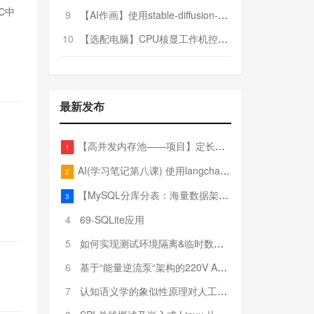
C中
9
【AI作画】使用stable-diffusion-webui搭建AI作画平台
10
【选配电脑】CPU核显工作机控制预算5000
最新发布
【高并发内存池——项目】定长内存池——开胃小菜
1
AI(学习笔记第八课) 使用langchain的embedding models
2
【MySQL分库分表：海量数据架构的终极解决方案】
3
4
69-SQLite应用
5
如何实现测试环境隔离&临时数据库（pytest+SQLite）
6
基于“能量逆流泵“架构的220V AC至20V DC 300W高效电源设计
7
认知语义学的象似性原理对人工智能自然语言处理深层语义分析的影响与启示