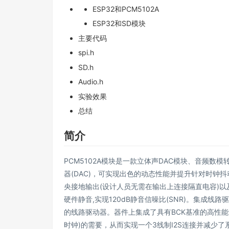
ESP32和PCM5102A
ESP32和SD模块
主要代码
spi.h
SD.h
Audio.h
实验效果
总结
简介
PCM5102A模块是一款立体声DAC模块、音频数模
器(DAC)，可实现出色的动态性能并提升针对时钟抖动的耐受
央接地输出(设计人员无需在输出上连接隔直电容)
硬件静音,实现120dB静音信噪比(SNR)。集成
的线路驱动器。器件上集成了具有BCK基准的高性能集
时钟)的需要，从而实现一个3线制I2S连接并减少了系统