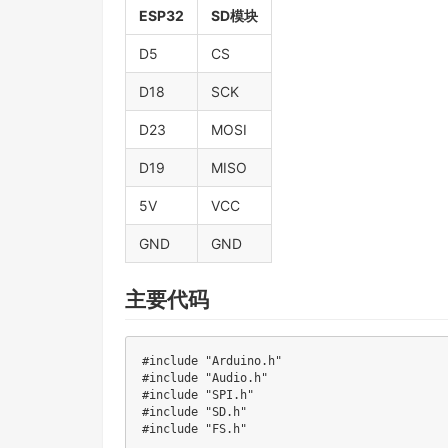
ESP32
SD模块
D5
CS
D18
SCK
D23
MOSI
D19
MISO
5V
VCC
GND
GND
主要代码
#
include
"Arduino.h"
#
include
"Audio.h"
#
include
"SPI.h"
#
include
"SD.h"
#
include
"FS.h"