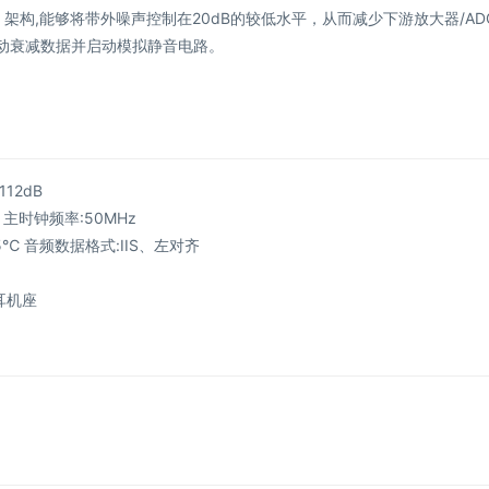
架构,能够将带外噪声控制在20dB的较低水平，从而减少下游放大器/AD
自动衰减数据并启动模拟静音电路。
12dB
z 主时钟频率:50MHz
5℃ 音频数据格式:IIS、左对齐
m耳机座