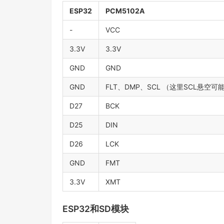
ESP32
PCM5102A
-
VCC
3.3V
3.3V
GND
GND
GND
FLT、DMP、SCL （这里SCL悬空
D27
BCK
D25
DIN
D26
LCK
GND
FMT
3.3V
XMT
ESP32和SD模块