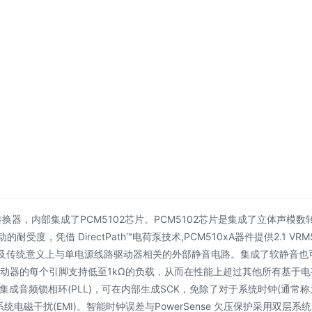
转换器，内部集成了PCM5102芯片。PCM5102芯片是集成了立体声模数
度，凭借 DirectPath™电荷泵技术,PCM510xA器件提供2.1 VRM
以及传统意义上与单电源线路驱动器相关的外部静音电路。集成了软静音也
线路驱动器的每个引脚支持低至1kΩ的负载，从而在性能上超过其他所有基于
成音频锁相环(PLL)，可在内部生成SCK，免除了对于系统时钟(通常称
电磁干扰(EMI)。智能时钟误差与PowerSense 欠压保护采用双层系