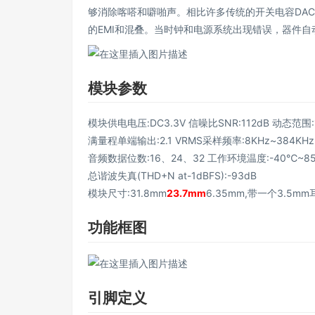
够消除喀嗒和噼啪声。相比许多传统的开关电容DAC 
的EMI和混叠。当时钟和电源系统出现错误，器件
模块参数
模块供电电压:DC3.3V 信噪比SNR:112dB 动态范围:1
满量程单端输出:2.1 VRMS采样频率:8KHz~384KH
音频数据位数:16、24、32 工作环境温度:-40℃~8
总谐波失真(THD+N at-1dBFS):-93dB
模块尺寸:31.8mm
23.7mm
6.35mm,带一个3.5m
功能框图
引脚定义