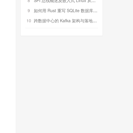
8
SPI 总线概述及嵌入式 Linux 从属 SPI 设备驱动程序开发（第二部分，实践）
9
如何用 Rust 重写 SQLite 数据库（二）:是否有市场空间？
10
跨数据中心的 Kafka 架构与落地实战