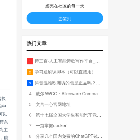
点亮在社区的每一天
去签到
热门文章
诗三百·人工智能诗歌写作平台_在线作诗机_藏头诗生成器_电脑对联_姓名作诗
1
学习通刷课脚本（可以直接用）
2
抖音温雅欧洲坊的包是正品吗？温雅卖的包为啥那么便宜？
3
4
戴尔AWCC：Alienware Command Center 故障排除方法，里面附有超全详解呦，快来快来，欢迎观看~
转换
5
文言一心官网地址
S中
可以
6
第十七届全国大学生智能汽车竞赛全国总决赛参赛队伍奖项公告
电荷泵
7
一篇掌握docker
为主
8
分享几个国内免费的ChatGPT镜像网址(亲测有效-4月25日更新)
统，能