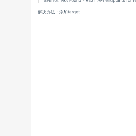
89
Error: Not Found -
REST API endpoints for r
解决办法：添加target