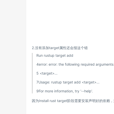
2.没有添加target属性还会报这个错
Run rustup target add
4
error: error: the following required argument
5
<target>...
7
Usage: rustup target add <target>...
9
For more information, try '--help'.
因为Install rust target阶段需要安装声明好的