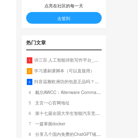
点亮在社区的每一天
去签到
热门文章
诗三百·人工智能诗歌写作平台_在线作诗机_藏头诗生成器_电脑对联_姓名作诗
1
学习通刷课脚本（可以直接用）
2
抖音温雅欧洲坊的包是正品吗？温雅卖的包为啥那么便宜？
3
4
戴尔AWCC：Alienware Command Center 故障排除方法，里面附有超全详解呦，快来快来，欢迎观看~
5
文言一心官网地址
6
第十七届全国大学生智能汽车竞赛全国总决赛参赛队伍奖项公告
7
一篇掌握docker
8
分享几个国内免费的ChatGPT镜像网址(亲测有效-4月25日更新)