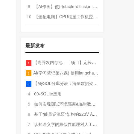
9
【AI作画】使用stable-diffusion-webui搭建AI作画平台
10
【选配电脑】CPU核显工作机控制预算5000
最新发布
【高并发内存池——项目】定长内存池——开胃小菜
1
AI(学习笔记第八课) 使用langchain的embedding models
2
【MySQL分库分表：海量数据架构的终极解决方案】
3
4
69-SQLite应用
5
如何实现测试环境隔离&临时数据库（pytest+SQLite）
6
基于“能量逆流泵“架构的220V AC至20V DC 300W高效电源设计
7
认知语义学的象似性原理对人工智能自然语言处理深层语义分析的影响与启示