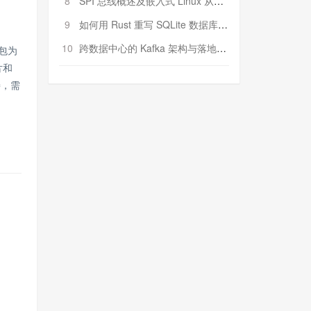
8
SPI 总线概述及嵌入式 Linux 从属 SPI 设备驱动程序开发（第二部分，实践）
9
如何用 Rust 重写 SQLite 数据库（二）:是否有市场空间？
10
跨数据中心的 Kafka 架构与落地实战
打包为
片和
善，需