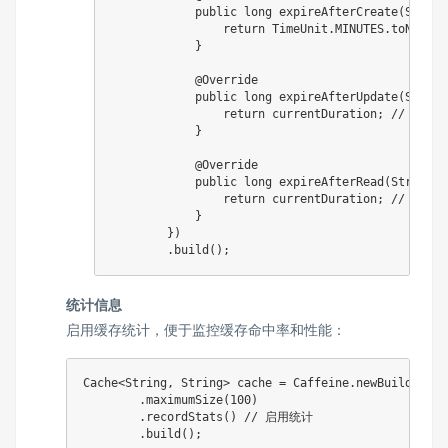
public
long
expireAfterCreate
(
String
return
TimeUnit
.
MINUTES
.
toNanos
(
}
@Override
public
long
expireAfterUpdate
(
String
return
 currentDuration
;
// 不更
}
@Override
public
long
expireAfterRead
(
String
 k
return
 currentDuration
;
// 不更
}
}
)
.
build
(
)
;
统计信息
启用缓存统计，便于监控缓存命中率和性能：
Cache
<
String
,
String
>
 cache 
=
Caffeine
.
newBuilder
(
)
.
maximumSize
(
100
)
.
recordStats
(
)
// 启用统计
.
build
(
)
;