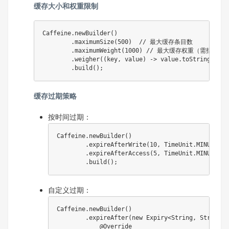
缓存大小和权重限制
Caffeine
.
newBuilder
(
)
.
maximumSize
(
500
)
// 最大缓存条目数
.
maximumWeight
(
1000
)
// 最大缓存权重（需指定权
.
weigher
(
(
key
,
 value
)
->
 value
.
toString
(
)
.
le
.
build
(
)
;
缓存过期策略
按时间过期：
Caffeine
.
newBuilder
(
)
.
expireAfterWrite
(
10
,
TimeUnit
.
MINUTES
)
.
expireAfterAccess
(
5
,
TimeUnit
.
MINUTES
)
.
build
(
)
;
自定义过期：
Caffeine
.
newBuilder
(
)
.
expireAfter
(
new
Expiry
<
String
,
String
>
(
@Override