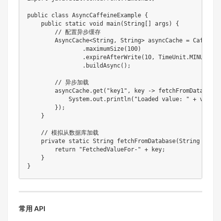
public
class
AsyncCaffeineExample
{
public
static
void
main
(
String
[
]
 args
)
{
// 配置异步缓存
AsyncCache
<
String
,
String
>
 asyncCache 
=
Caffeine
.
maximumSize
(
100
)
.
expireAfterWrite
(
10
,
TimeUnit
.
MINUTES
)
.
buildAsync
(
)
;
// 异步加载
        asyncCache
.
get
(
"key1"
,
 key 
->
fetchFromDatabase
(
System
.
out
.
println
(
"Loaded value: "
+
 value
)
}
)
;
}
// 模拟从数据库加载
private
static
String
fetchFromDatabase
(
String
 key
)
return
"FetchedValueFor-"
+
 key
;
}
}
常用 API