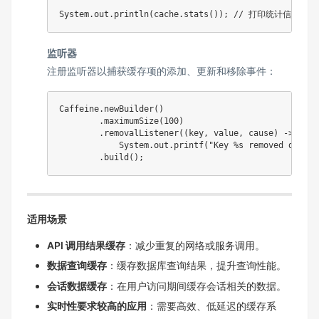
System
.
out
.
println
(
cache
.
stats
(
)
)
;
// 打印统计信息
监听器
注册监听器以捕获缓存项的添加、更新和移除事件：
Caffeine
.
newBuilder
(
)
.
maximumSize
(
100
)
.
removalListener
(
(
key
,
 value
,
 cause
)
->
System
.
out
.
printf
(
"Key %s removed due to
.
build
(
)
;
适用场景
API 调用结果缓存
：减少重复的网络或服务调用。
数据查询缓存
：缓存数据库查询结果，提升查询性能。
会话数据缓存
：在用户访问期间缓存会话相关的数据。
实时性要求较高的应用
：需要高效、低延迟的缓存系