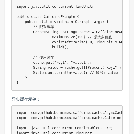
import
java
.
util
.
concurrent
.
TimeUnit
;
public
class
CaffeineExample
{
public
static
void
main
(
String
[
]
 args
)
{
// 配置缓存
Cache
<
String
,
String
>
 cache 
=
Caffeine
.
newBuilde
.
maximumSize
(
100
)
// 最大条目数
.
expireAfterWrite
(
10
,
TimeUnit
.
MINUTES
)
.
build
(
)
;
// 使用缓存
        cache
.
put
(
"key1"
,
"value1"
)
;
String
 value 
=
 cache
.
getIfPresent
(
"key1"
)
;
// 
System
.
out
.
println
(
value
)
;
// 输出: value1
}
}
异步缓存示例
：
import
com
.
github
.
benmanes
.
caffeine
.
cache
.
AsyncCache
;
import
com
.
github
.
benmanes
.
caffeine
.
cache
.
Caffeine
;
import
java
.
util
.
concurrent
.
CompletableFuture
;
import
java
.
util
.
concurrent
.
TimeUnit
;