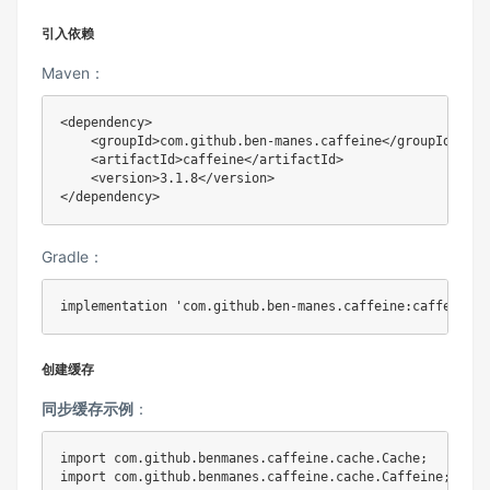
引入依赖
Maven：
<
dependency
>
<
groupId
>
com.github.ben-manes.caffeine
</
groupId
>
<
artifactId
>
caffeine
</
artifactId
>
<
version
>
3.1.8
</
version
>
</
dependency
>
Gradle：
创建缓存
同步缓存示例
：
import
com
.
github
.
benmanes
.
caffeine
.
cache
.
Cache
;
import
com
.
github
.
benmanes
.
caffeine
.
cache
.
Caffeine
;