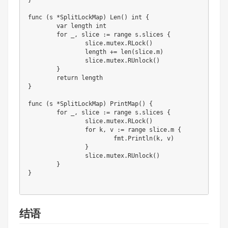
func
(
s 
*
SplitLockMap
)
Len
(
)
int
{
var
 length 
int
for
_
,
 slice 
:=
range
 s
.
slices 
{
		slice
.
mutex
.
RLock
(
)
		length 
+=
len
(
slice
.
m
)
		slice
.
mutex
.
RUnlock
(
)
}
return
}
func
(
s 
*
SplitLockMap
)
PrintMap
(
)
{
for
_
,
 slice 
:=
range
 s
.
slices 
{
		slice
.
mutex
.
RLock
(
)
for
 k
,
 v 
:=
range
 slice
.
m 
{
			fmt
.
Println
(
k
,
 v
)
}
		slice
.
mutex
.
RUnlock
(
)
}
}
结语