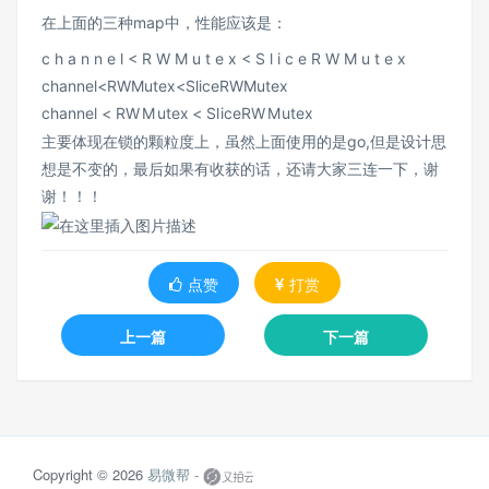
在上面的三种map中，性能应该是：
c h a n n e l < R W M u t e x < S l i c e R W M u t e x
channel<RWMutex<SliceRWMutex
c
hann
e
l
<
R
W
M
u
t
e
x
<
Sl
i
ce
R
W
M
u
t
e
x
主要体现在锁的颗粒度上，虽然上面使用的是go,但是设计思
想是不变的，最后如果有收获的话，还请大家三连一下，谢
谢！！！
点赞
打赏
上一篇
下一篇
Copyright © 2026
易微帮 -