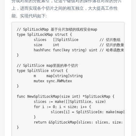
分成对应的分配索引，让这个键值对的操作落在对应的分片
上，进而实现各个切片之间的相互独立，大大提高工作性
能。实现代码如下:
// SplitLockMap 基于分片加锁的线程安全map
type
 SplitLockMap 
struct
{
	slices   
[
]
SplitSlice          
// 切片数组
	size     
int
// 切片的数量
	hashFunc 
func
(
key 
string
)
uint
// 哈希函数来确定k
}
// SplitSlice map里面的单个切片
type
 SplitSlice 
struct
{
	m     
map
[
string
]
string
	mutex sync
.
}
func
NewSplitLockMap
(
size 
int
)
*
SplitLockMap 
{
	slices 
:=
make
(
[
]
SplitSlice
,
 size
)
for
 i 
:=
0
;
 i 
<
 size
;
 i
++
{
		slices
[
i
]
=
 SplitSlice
{
m
:
make
(
map
[
strin
}
return
&
SplitLockMap
{
slices
:
 slices
,
 size
:
 size
,
}