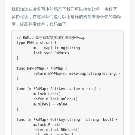
我们知道在读多写少的场景下我们可以控制让单一协程写，
多协程读，在这里我们也可以用这样的机制来降低锁的颗粒
度，提高并发效率，代码如下:
// RWMap 基于读写锁实现的线程安全map
type
 RWMap 
struct
{
	m    
map
[
string
]
string
	lock sync
.
}
func
NewRWMap
(
)
*
RWMap 
{
return
&
RWMap
{
m
:
make
(
map
[
string
]
string
)
}
}
func
(
m 
*
RWMap
)
Set
(
key
,
 value 
string
)
{
	m
.
lock
.
Lock
(
)
defer
 m
.
lock
.
Unlock
(
)
	m
.
m
[
key
]
=
}
func
(
m 
*
RWMap
)
Get
(
key 
string
)
(
string
,
bool
)
{
	m
.
lock
.
RLock
(
)
defer
 m
.
lock
.
RUnlock
(
)
	val
,
 ok 
:=
 m
.
m
[
key
]