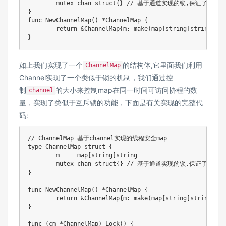
	mutex 
chan
struct
{
}
// 基于通道实现的锁,保证了在同一时
}
func
NewChannelMap
(
)
*
ChannelMap 
{
return
&
ChannelMap
{
m
:
make
(
map
[
string
]
string
)
,
 m
}
如上我们实现了一个
的结构体,它里面我们利用
ChannelMap
Channel实现了一个类似于锁的机制，我们通过控
制
的大小来控制map在同一时间可访问协程的数
channel
量，实现了类似于互斥锁的功能，下面是有关实现的完整代
码:
// ChannelMap 基于channel实现的线程安全map
type
 ChannelMap 
struct
{
	m     
map
[
string
]
string
	mutex 
chan
struct
{
}
// 基于通道实现的锁,保证了在同一时
}
func
NewChannelMap
(
)
*
ChannelMap 
{
return
&
ChannelMap
{
m
:
make
(
map
[
string
]
string
)
,
 m
}
func
(
cm 
*
ChannelMap
)
Lock
(
)
{