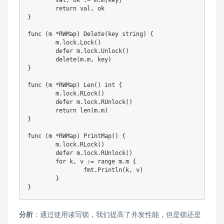
return
 val
,
}
func
(
m 
*
RWMap
)
Delete
(
key 
string
)
{
	m
.
lock
.
Lock
(
)
defer
 m
.
lock
.
Unlock
(
)
delete
(
m
.
m
,
 key
)
}
func
(
m 
*
RWMap
)
Len
(
)
int
{
	m
.
lock
.
RLock
(
)
defer
 m
.
lock
.
RUnlock
(
)
return
len
(
m
.
m
)
}
func
(
m 
*
RWMap
)
PrintMap
(
)
{
	m
.
lock
.
RLock
(
)
defer
 m
.
lock
.
RUnlock
(
)
for
 k
,
 v 
:=
range
 m
.
m 
{
		fmt
.
Println
(
k
,
 v
)
}
}
分析
：通过使用读写锁，我们提高了并发性能，但是锁还是