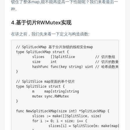
锁住了整体map,能不能再提高一下性能呢？我们来看最后一
种。
4.基于切片RWMutex实现
在讲之前，我们先来看一下定义与构造函数:
// SplitLockMap 基于分片加锁的线程安全map
type
 SplitLockMap 
struct
{
	slices   
[
]
SplitSlice          
// 切片数组
	size     
int
// 切片的数量
	hashFunc 
func
(
key 
string
)
uint
// 哈希函数来确定k
}
// SplitSlice map里面的单个切片
type
 SplitSlice 
struct
{
	m     
map
[
string
]
string
	mutex sync
.
}
func
NewSplitLockMap
(
size 
int
)
*
SplitLockMap 
{
	slices 
:=
make
(
[
]
SplitSlice
,
 size
)
for
 i 
:=
0
;
 i 
<
 size
;
 i
++
{
		slices
[
i
]
=
 SplitSlice
{
m
:
make
(
map
[
strin