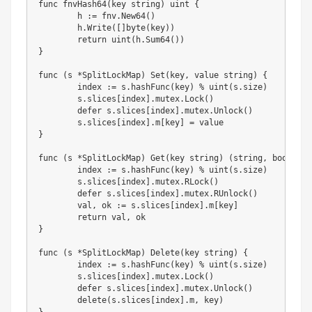
func
fnvHash64
(
key 
string
)
uint
{
	h 
:=
 fnv
.
New64
(
)
	h
.
Write
(
[
]
byte
(
key
)
)
return
uint
(
h
.
Sum64
(
)
)
}
func
(
s 
*
SplitLockMap
)
Set
(
key
,
 value 
string
)
{
	index 
:=
 s
.
hashFunc
(
key
)
%
uint
(
s
.
size
)
	s
.
slices
[
index
]
.
mutex
.
Lock
(
)
defer
 s
.
slices
[
index
]
.
mutex
.
Unlock
(
)
	s
.
slices
[
index
]
.
m
[
key
]
=
}
func
(
s 
*
SplitLockMap
)
Get
(
key 
string
)
(
string
,
bool
)
{
	index 
:=
 s
.
hashFunc
(
key
)
%
uint
(
s
.
size
)
	s
.
slices
[
index
]
.
mutex
.
RLock
(
)
defer
 s
.
slices
[
index
]
.
mutex
.
RUnlock
(
)
	val
,
 ok 
:=
 s
.
slices
[
index
]
.
m
[
key
]
return
 val
,
}
func
(
s 
*
SplitLockMap
)
Delete
(
key 
string
)
{
	index 
:=
 s
.
hashFunc
(
key
)
%
uint
(
s
.
size
)
	s
.
slices
[
index
]
.
mutex
.
Lock
(
)
defer
 s
.
slices
[
index
]
.
mutex
.
Unlock
(
)
delete
(
s
.
slices
[
index
]
.
m
,
 key
)
}