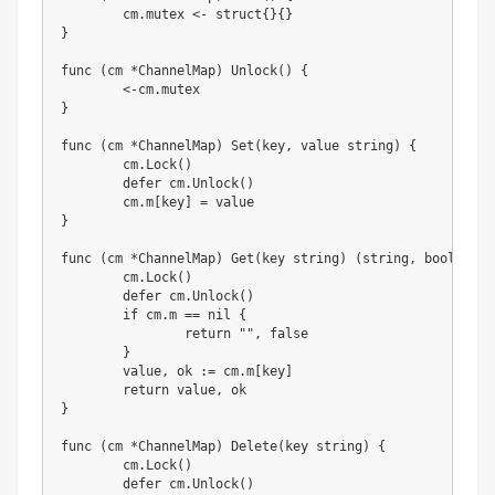
	cm
.
mutex 
<-
struct
{
}
{
}
}
func
(
cm 
*
ChannelMap
)
Unlock
(
)
{
<-
cm
.
}
func
(
cm 
*
ChannelMap
)
Set
(
key
,
 value 
string
)
{
	cm
.
Lock
(
)
defer
 cm
.
Unlock
(
)
	cm
.
m
[
key
]
=
}
func
(
cm 
*
ChannelMap
)
Get
(
key 
string
)
(
string
,
bool
)
{
	cm
.
Lock
(
)
defer
 cm
.
Unlock
(
)
if
 cm
.
m 
==
nil
{
return
""
,
false
}
	value
,
 ok 
:=
 cm
.
m
[
key
]
return
 value
,
}
func
(
cm 
*
ChannelMap
)
Delete
(
key 
string
)
{
	cm
.
Lock
(
)
defer
 cm
.
Unlock
(
)