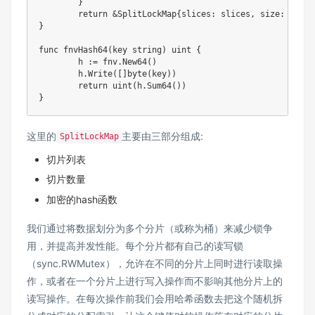
}
return
&
SplitLockMap
{
slices
:
 slices
,
 size
:
 size
,
}
func
fnvHash64
(
key 
string
)
uint
{
	h 
:=
 fnv
.
New64
(
)
	h
.
Write
(
[
]
byte
(
key
)
)
return
uint
(
h
.
Sum64
(
)
)
}
这里的
主要由三部分组成:
SplitLockMap
切片列表
切片数量
加密的hash函数
我们通过将数据划分为多个分片（或称为桶）来减少锁争
用，并提高并发性能。每个分片都有自己的读写锁
（sync.RWMutex），允许在不同的分片上同时进行读取操
作，或者在一个分片上进行写入操作而不影响其他分片上的
读写操作。在每次操作前我们会用哈希函数去把这个随机拆