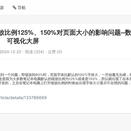
源
导航
例125%、150%对页面大小的影响问题--
可视化大屏
2024-12-22
⋅ 阅读:(324)
⋅ 点赞:(0)
到一个问题，即缩放到90%时，页面字体比默认的100%字体大，一开始毫无头绪，
决方法，这是因为大多数笔记本电脑默认的缩放比例为125%或者是150%，所以就出现了在本
例来开发的，之后在笔记本电脑上打开缩放比例的时候会出现字体大小显示不合理的问题
icle/details/133786669