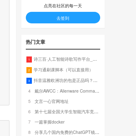
点亮在社区的每一天
去签到
热门文章
诗三百·人工智能诗歌写作平台_在线作诗机_藏头诗生成器_电脑对联_姓名作诗
1
学习通刷课脚本（可以直接用）
2
抖音温雅欧洲坊的包是正品吗？温雅卖的包为啥那么便宜？
3
4
戴尔AWCC：Alienware Command Center 故障排除方法，里面附有超全详解呦，快来快来，欢迎观看~
5
文言一心官网地址
6
第十七届全国大学生智能汽车竞赛全国总决赛参赛队伍奖项公告
7
一篇掌握docker
8
分享几个国内免费的ChatGPT镜像网址(亲测有效-4月25日更新)