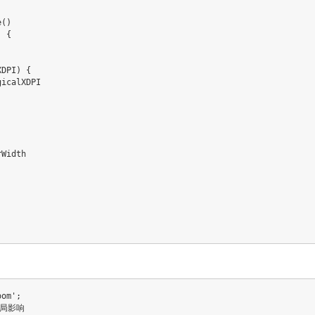
()

 {

DPI) {

icalXDPI

Width

om';

局影响
