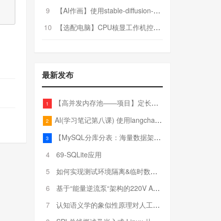
9
【AI作画】使用stable-diffusion-webui搭建AI作画平台
10
【选配电脑】CPU核显工作机控制预算5000
最新发布
【高并发内存池——项目】定长内存池——开胃小菜
1
AI(学习笔记第八课) 使用langchain的embedding models
2
【MySQL分库分表：海量数据架构的终极解决方案】
3
4
69-SQLite应用
5
如何实现测试环境隔离&临时数据库（pytest+SQLite）
6
基于“能量逆流泵“架构的220V AC至20V DC 300W高效电源设计
7
认知语义学的象似性原理对人工智能自然语言处理深层语义分析的影响与启示