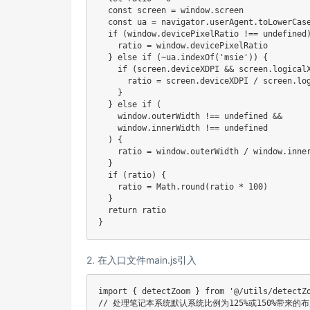
  const screen = window.screen

  const ua = navigator.userAgent.toLowerCase
  if (window.devicePixelRatio !== undefined)
    ratio = window.devicePixelRatio

  } else if (~ua.indexOf('msie')) {

    if (screen.deviceXDPI && screen.logicalX
      ratio = screen.deviceXDPI / screen.log
    }

  } else if (

    window.outerWidth !== undefined &&

    window.innerWidth !== undefined

  ) {

    ratio = window.outerWidth / window.inner
  }

  if (ratio) {

    ratio = Math.round(ratio * 100)

  }

  return ratio

2. 在入口文件main.js引入
import { detectZoom } from '@/utils/detectZo
// 处理笔记本系统默认系统比例为125%或150%带来的布