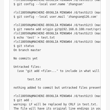
rlsl180506@MACHENI-B936LIA MINGW64 /d/testGit3 (master)

$ git config --local user.name 'zhangsan'

rlsl180506@MACHENI-B936LIA MINGW64 /d/testGit3 (master)

$ git config --local user.mail 'zhangsan@126.com'

rlsl180506@MACHENI-B936LIA MINGW64 /d/testGit3 (master)

$ git remote add origin git@192.168.0.108:root/spring_src
rlsl180506@MACHENI-B936LIA MINGW64 /d/testGit3 (master)

$ echo 'test' > test.txt

rlsl180506@MACHENI-B936LIA MINGW64 /d/testGit3 (master)

$ git status

On branch master

No commits yet

Untracked files:

  (use "git add <file>..." to include in what will be com
        test.txt

nothing added to commit but untracked files present (use
rlsl180506@MACHENI-B936LIA MINGW64 /d/testGit3 (master)

$ git add .

warning: LF will be replaced by CRLF in test.txt.

The file will have its original line endings in your wor