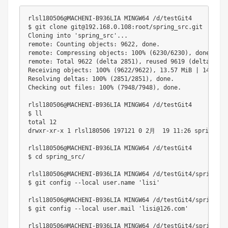
rlsl180506@MACHENI-B936LIA MINGW64 /d/testGit4

$ git clone git@192.168.0.108:root/spring_src.git

Cloning into 'spring_src'...

remote: Counting objects: 9622, done.

remote: Compressing objects: 100% (6230/6230), done.

remote: Total 9622 (delta 2851), reused 9619 (delta 2851)
Receiving objects: 100% (9622/9622), 13.57 MiB | 14.34 M
Resolving deltas: 100% (2851/2851), done.

Checking out files: 100% (7948/7948), done.

rlsl180506@MACHENI-B936LIA MINGW64 /d/testGit4

$ ll

total 12

drwxr-xr-x 1 rlsl180506 197121 0 2月  19 11:26 spring_src
rlsl180506@MACHENI-B936LIA MINGW64 /d/testGit4

$ cd spring_src/

rlsl180506@MACHENI-B936LIA MINGW64 /d/testGit4/spring_sr
$ git config --local user.name 'lisi'

rlsl180506@MACHENI-B936LIA MINGW64 /d/testGit4/spring_sr
$ git config --local user.mail 'lisi@126.com'

rlsl180506@MACHENI-B936LIA MINGW64 /d/testGit4/spring_sr