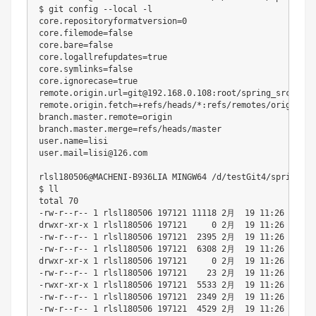
$ git config --local -l

core.repositoryformatversion=0

core.filemode=false

core.bare=false

core.logallrefupdates=true

core.symlinks=false

core.ignorecase=true

remote.origin.url=git@192.168.0.108:root/spring_src.git

remote.origin.fetch=+refs/heads/*:refs/remotes/origin/*

branch.master.remote=origin

branch.master.merge=refs/heads/master

user.name=lisi

user.mail=lisi@126.com

rlsl180506@MACHENI-B936LIA MINGW64 /d/testGit4/spring_sr
$ ll

total 70

-rw-r--r-- 1 rlsl180506 197121 11118 2月  19 11:26 build.
drwxr-xr-x 1 rlsl180506 197121     0 2月  19 11:26 buildS
-rw-r--r-- 1 rlsl180506 197121  2395 2月  19 11:26 CODE_O
-rw-r--r-- 1 rlsl180506 197121  6308 2月  19 11:26 CONTRI
drwxr-xr-x 1 rlsl180506 197121     0 2月  19 11:26 gradle
-rw-r--r-- 1 rlsl180506 197121    23 2月  19 11:26 gradle
-rwxr-xr-x 1 rlsl180506 197121  5533 2月  19 11:26 gradle
-rw-r--r-- 1 rlsl180506 197121  2349 2月  19 11:26 gradle
-rw-r--r-- 1 rlsl180506 197121  4529 2月  19 11:26 import