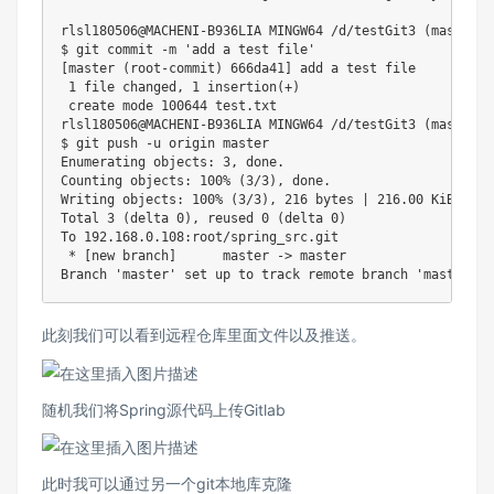
rlsl180506@MACHENI-B936LIA MINGW64 /d/testGit3 (master)

$ git commit -m 'add a test file'

[master (root-commit) 666da41] add a test file

 1 file changed, 1 insertion(+)

 create mode 100644 test.txt

rlsl180506@MACHENI-B936LIA MINGW64 /d/testGit3 (master)

$ git push -u origin master

Enumerating objects: 3, done.

Counting objects: 100% (3/3), done.

Writing objects: 100% (3/3), 216 bytes | 216.00 KiB/s, do
Total 3 (delta 0), reused 0 (delta 0)

To 192.168.0.108:root/spring_src.git

 * [new branch]      master -> master

此刻我们可以看到远程仓库里面文件以及推送。
随机我们将Spring源代码上传Gitlab
此时我可以通过另一个git本地库克隆