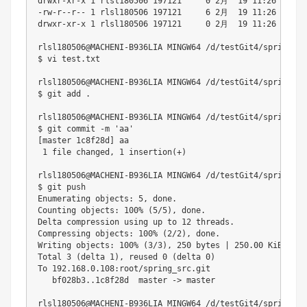
drwxr-xr-x 1 rlsl180506 197121     0 2月  19 11:26 src/

-rw-r--r-- 1 rlsl180506 197121     6 2月  19 11:26 test.t
drwxr-xr-x 1 rlsl180506 197121     0 2月  19 11:26 tx-spr
rlsl180506@MACHENI-B936LIA MINGW64 /d/testGit4/spring_sr
$ vi test.txt

rlsl180506@MACHENI-B936LIA MINGW64 /d/testGit4/spring_sr
$ git add .

rlsl180506@MACHENI-B936LIA MINGW64 /d/testGit4/spring_sr
$ git commit -m 'aa'

[master 1c8f28d] aa

 1 file changed, 1 insertion(+)

rlsl180506@MACHENI-B936LIA MINGW64 /d/testGit4/spring_sr
$ git push

Enumerating objects: 5, done.

Counting objects: 100% (5/5), done.

Delta compression using up to 12 threads.

Compressing objects: 100% (2/2), done.

Writing objects: 100% (3/3), 250 bytes | 250.00 KiB/s, do
Total 3 (delta 1), reused 0 (delta 0)

To 192.168.0.108:root/spring_src.git

   bf028b3..1c8f28d  master -> master

rlsl180506@MACHENI-B936LIA MINGW64 /d/testGit4/spring_sr