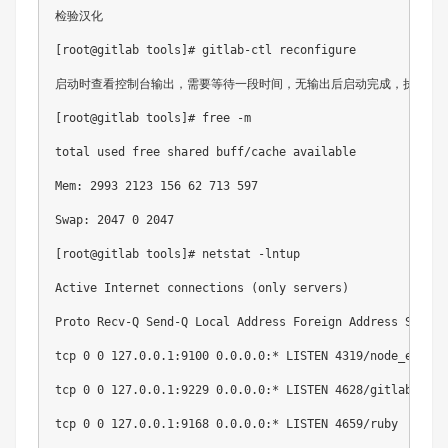
检验汉化

[root@gitlab tools]# gitlab-ctl reconfigure    
启动时查看控制台输出，需要等待一段时间，无输出后启动完成，执行free
[root@gitlab tools]# free -m

total used free shared buff/cache available

Mem: 2993 2123 156 62 713 597

Swap: 2047 0 2047

[root@gitlab tools]# netstat -lntup

Active Internet connections (only servers)

Proto Recv-Q Send-Q Local Address Foreign Address State 
tcp 0 0 127.0.0.1:9100 0.0.0.0:* LISTEN 4319/node_exporte
tcp 0 0 127.0.0.1:9229 0.0.0.0:* LISTEN 4628/gitlab-workh
tcp 0 0 127.0.0.1:9168 0.0.0.0:* LISTEN 4659/ruby
