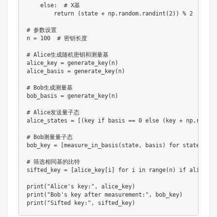
else
:
# X基
return
(
state 
+
 np
.
random
.
randint
(
2
)
)
%
2
# 参数设置
n 
=
100
# 密钥长度
# Alice生成随机密钥和测量基
alice_key 
=
 generate_key
(
n
)
alice_basis 
=
 generate_key
(
n
)
# Bob生成测量基
bob_basis 
=
 generate_key
(
n
)
# Alice发送量子态
alice_states 
=
[
(
key 
if
 basis 
==
0
else
(
key 
+
 np
.
random
# Bob测量量子态
bob_key 
=
[
measure_in_basis
(
state
,
 basis
)
for
 state
,
 bas
# 筛选相同基的比特
sifted_key 
=
[
alice_key
[
i
]
for
 i 
in
range
(
n
)
if
 alice_ba
print
(
"Alice's key:"
,
 alice_key
)
print
(
"Bob's key after measurement:"
,
 bob_key
)
print
(
"Sifted key:"
,
 sifted_key
)