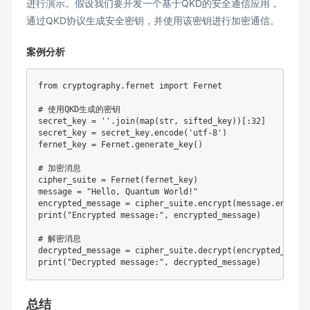
进行演示。假设我们要开发一个基于QKD的安全通信应用，
通过QKD协议生成安全密钥，并使用该密钥进行加密通信。
案例分析
from
 cryptography
.
fernet 
import
 Fernet

# 使用QKD生成的密钥
secret_key 
=
''
.
join
(
map
(
str
,
 sifted_key
)
)
[
:
32
]
secret_key 
=
 secret_key
.
encode
(
'utf-8'
)
fernet_key 
=
 Fernet
.
generate_key
(
)
# 加密消息
cipher_suite 
=
 Fernet
(
fernet_key
)
message 
=
"Hello, Quantum World!"
encrypted_message 
=
 cipher_suite
.
encrypt
(
message
.
encode
(
print
(
"Encrypted message:"
,
 encrypted_message
)
# 解密消息
decrypted_message 
=
 cipher_suite
.
decrypt
(
encrypted_messa
print
(
"Decrypted message:"
,
 decrypted_message
)
总结