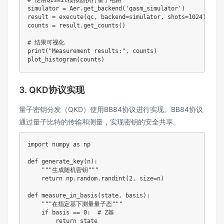
# 使用Qiskit模拟器执行量子电路
simulator 
=
 Aer
.
get_backend
(
'qasm_simulator'
)
result 
=
 execute
(
qc
,
 backend
=
simulator
,
 shots
=
1024
)
.
resu
counts 
=
 result
.
get_counts
(
)
# 结果可视化
print
(
"Measurement results:"
,
 counts
)
plot_histogram
(
counts
)
3. QKD协议实现
量子密钥分发（QKD）使用BB84协议进行实现。BB84协议
通过量子比特的传输和测量，实现密钥的安全共享。
import
 numpy 
as
 np

def
generate_key
(
n
)
:
"""生成随机密钥"""
return
 np
.
random
.
randint
(
2
,
 size
=
n
)
def
measure_in_basis
(
state
,
 basis
)
:
"""在指定基下测量量子态"""
if
 basis 
==
0
:
# Z基
return
 state
