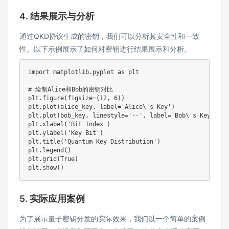
4. 结果展示与分析
通过QKD协议生成的密钥，我们可以分析其安全性和一致
性。以下示例展示了如何对密钥进行结果展示和分析。
import
 matplotlib
.
pyplot 
as
 plt

# 绘制Alice和Bob的密钥对比
plt
.
figure
(
figsize
=
(
12
,
6
)
)
plt
.
plot
(
alice_key
,
 label
=
'Alice\'s Key'
)
plt
.
plot
(
bob_key
,
 linestyle
=
'--'
,
 label
=
'Bob\'s Key'
)
plt
.
xlabel
(
'Bit Index'
)
plt
.
ylabel
(
'Key Bit'
)
plt
.
title
(
'Quantum Key Distribution'
)
plt
.
legend
(
)
plt
.
grid
(
True
)
plt
.
show
(
)
5. 实际应用案例
为了展示量子密钥分发的实际效果，我们以一个简单的案例