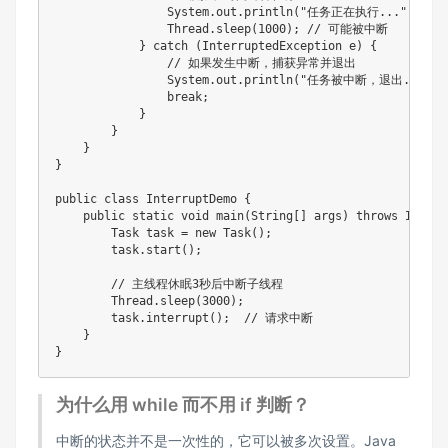
                System.out.println("任务正在执行...");

                Thread.sleep(1000); // 可能被中断

            } catch (InterruptedException e) {

                // 如果发生中断，捕获异常并退出

                System.out.println("任务被中断，退出.");

                break;

            }

        }

    }

}

public class InterruptDemo {

    public static void main(String[] args) throws Interr
        Task task = new Task();

        task.start();

        // 主线程休眠3秒后中断子线程

        Thread.sleep(3000);

        task.interrupt();  // 请求中断

    }

为什么用 while 而不用 if 判断？
中断的状态并不是一次性的，它可以被多次设置。Java