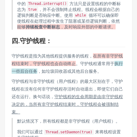
中的
方法只是设置线程的中断标
Thread.interrupt()
志为
，并不会强制终止线程。线程会根据自己的
true
逻辑判断是否响应中断。使用
循环可以确保即
while
使线程在处理过程中发生了阻塞或某些逻辑判断，依然
能够
持续检查中断标志
，及时响应外部的中断请求。
四.守护线程：
守护线程是指为其他线程提供服务的线程，
在所有非守护线
程结束时，守护线程也会自动终止
。守护线程通常用于
执行
一些后台任务
，如垃圾回收器或其他后台服务。
守护线程与非守护线程（用户线程）的最大区别在于，守护
线程在没有任何非守护线程存活时自动退出，即使它们自己
还在运行。换句话说，
守护线程的生命周期是由非守护线程
决定的，当所有非守护线程结束时，守护线程会被强制结
束。
默认情况下，所有线程都是非守护线程（用户线程）。
我们可以通过
来将线程设置
Thread.setDaemon(true)