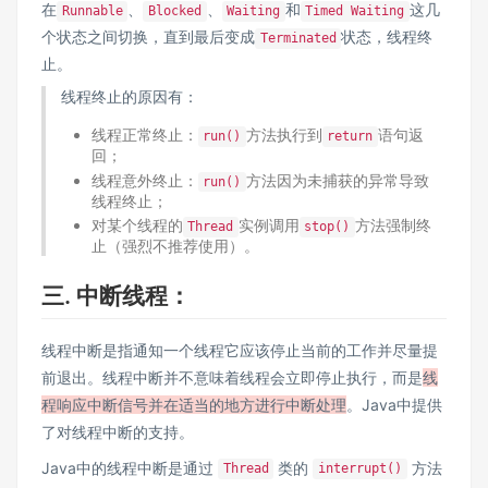
在
、
、
和
这几
Runnable
Blocked
Waiting
Timed Waiting
个状态之间切换，直到最后变成
状态，线程终
Terminated
止。
线程终止的原因有：
线程正常终止：
方法执行到
语句返
run()
return
回；
线程意外终止：
方法因为未捕获的异常导致
run()
线程终止；
对某个线程的
实例调用
方法强制终
Thread
stop()
止（强烈不推荐使用）。
三. 中断线程：
线程中断是指通知一个线程它应该停止当前的工作并尽量提
前退出。线程中断并不意味着线程会立即停止执行，而是
线
程响应中断信号并在适当的地方进行中断处理
。Java中提供
了对线程中断的支持。
Java中的线程中断是通过
类的
方法
Thread
interrupt()