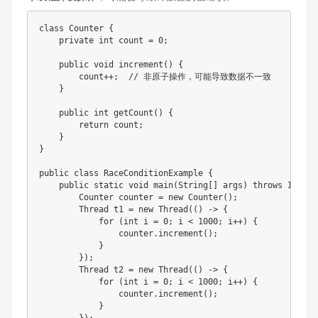
class Counter {

    private int count = 0;

    public void increment() {

        count++;  // 非原子操作，可能导致数据不一致

    }

    public int getCount() {

        return count;

    }

}

public class RaceConditionExample {

    public static void main(String[] args) throws Interr
        Counter counter = new Counter();

        Thread t1 = new Thread(() -> {

            for (int i = 0; i < 1000; i++) {

                counter.increment();

            }

        });

        Thread t2 = new Thread(() -> {

            for (int i = 0; i < 1000; i++) {

                counter.increment();

            }
