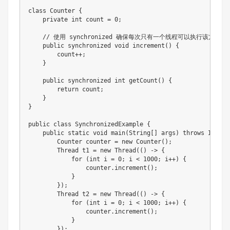
class Counter {

    private int count = 0;

    // 使用 synchronized 确保每次只有一个线程可以执行该方法

    public synchronized void increment() {

        count++;

    }

    public synchronized int getCount() {

        return count;

    }

}

public class SynchronizedExample {

    public static void main(String[] args) throws Interr
        Counter counter = new Counter();

        Thread t1 = new Thread(() -> {

            for (int i = 0; i < 1000; i++) {

                counter.increment();

            }

        });

        Thread t2 = new Thread(() -> {

            for (int i = 0; i < 1000; i++) {

                counter.increment();

            }

        });
