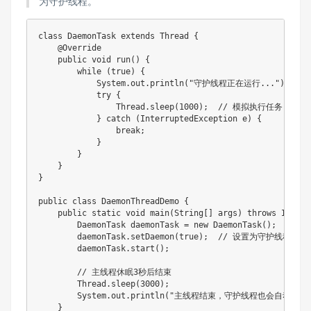
为守护线程。
class DaemonTask extends Thread {

    @Override

    public void run() {

        while (true) {

            System.out.println("守护线程正在运行...");

            try {

                Thread.sleep(1000);  // 模拟执行任务

            } catch (InterruptedException e) {

                break;

            }

        }

    }

}

public class DaemonThreadDemo {

    public static void main(String[] args) throws Interr
        DaemonTask daemonTask = new DaemonTask();

        daemonTask.setDaemon(true);  // 设置为守护线程

        daemonTask.start();

        // 主线程休眠3秒后结束

        Thread.sleep(3000);

        System.out.println("主线程结束，守护线程也会自动退出."
    }
