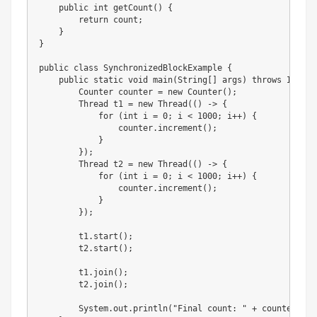
    public int getCount() {

        return count;

    }

}

public class SynchronizedBlockExample {

    public static void main(String[] args) throws Interr
        Counter counter = new Counter();

        Thread t1 = new Thread(() -> {

            for (int i = 0; i < 1000; i++) {

                counter.increment();

            }

        });

        Thread t2 = new Thread(() -> {

            for (int i = 0; i < 1000; i++) {

                counter.increment();

            }

        });

        t1.start();

        t2.start();

        t1.join();

        t2.join();

        System.out.println("Final count: " + counter.g