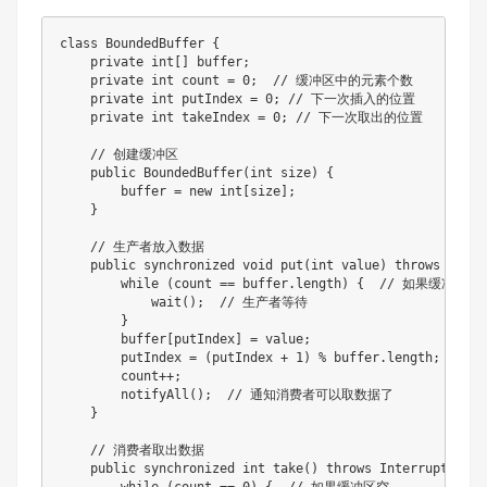
class BoundedBuffer {

    private int[] buffer;

    private int count = 0;  // 缓冲区中的元素个数

    private int putIndex = 0; // 下一次插入的位置

    private int takeIndex = 0; // 下一次取出的位置

    // 创建缓冲区

    public BoundedBuffer(int size) {

        buffer = new int[size];

    }

    // 生产者放入数据

    public synchronized void put(int value) throws Inter
        while (count == buffer.length) {  // 如果缓冲区满

            wait();  // 生产者等待

        }

        buffer[putIndex] = value;

        putIndex = (putIndex + 1) % buffer.length;  //
        count++;

        notifyAll();  // 通知消费者可以取数据了

    }

    // 消费者取出数据

    public synchronized int take() throws InterruptedExce