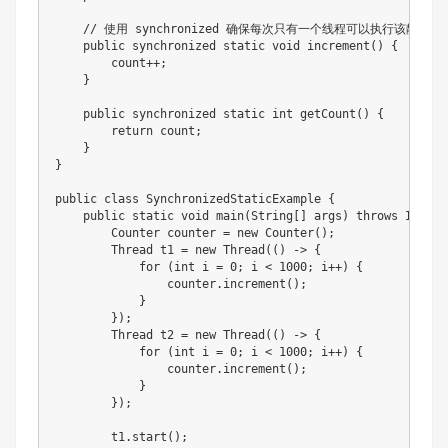
    // 使用 synchronized 确保每次只有一个线程可以执行该静态方法
    public synchronized static void increment() {

        count++;

    }

    public synchronized static int getCount() {

        return count;

    }

}

public class SynchronizedStaticExample {

    public static void main(String[] args) throws Interr
        Counter counter = new Counter();

        Thread t1 = new Thread(() -> {

            for (int i = 0; i < 1000; i++) {

                counter.increment();

            }

        });

        Thread t2 = new Thread(() -> {

            for (int i = 0; i < 1000; i++) {

                counter.increment();

            }

        });

        t1.start();
