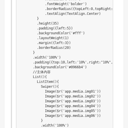
            .fontWeight('bolder')

            .borderRadius({topLeft:0,topRight:20,botto
            .textAlign(TextAlign.Center)

        }

        .height(35)

        .padding({left:5})

        .backgroundColor('#fff')

        .layoutWeight(1)

        .margin({left:3})

        .borderRadius(20)

      }

      .width('100%')

      .padding({top:10,left:'10%',right:"10%",bottom:1
      .backgroundColor('#0966b4')

      //主体内容

      List(){

        ListItem(){

          Swiper(){

            Image($r('app.media.img01'))

            Image($r('app.media.img02'))

            Image($r('app.media.img03'))

            Image($r('app.media.img04'))

            Image($r('app.media.img05'))

            Image($r('app.media.img06'))

          }

          .width('100%')
