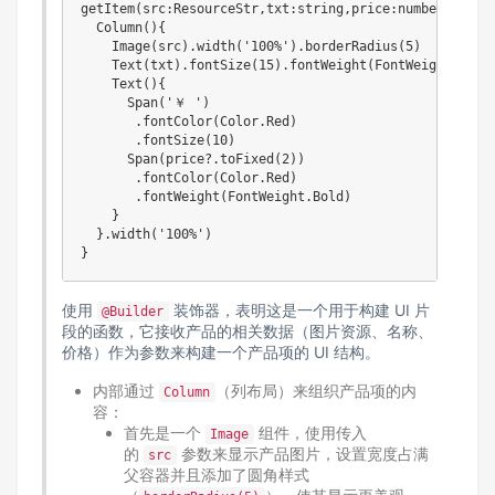
getItem(src:ResourceStr,txt:string,price:number){

  Column(){

    Image(src).width('100%').borderRadius(5)

    Text(txt).fontSize(15).fontWeight(FontWeight.Bold)
    Text(){

      Span('￥ ')

       .fontColor(Color.Red)

       .fontSize(10)

      Span(price?.toFixed(2))

       .fontColor(Color.Red)

       .fontWeight(FontWeight.Bold)

    }

  }.width('100%')

使用
装饰器，表明这是一个用于构建 UI 片
@Builder
段的函数，它接收产品的相关数据（图片资源、名称、
价格）作为参数来构建一个产品项的 UI 结构。
内部通过
（列布局）来组织产品项的内
Column
容：
首先是一个
组件，使用传入
Image
的
参数来显示产品图片，设置宽度占满
src
父容器并且添加了圆角样式