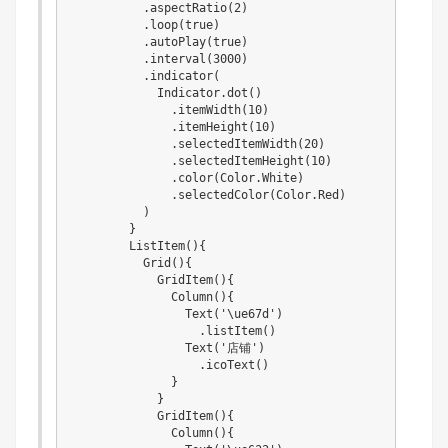
          .aspectRatio(2)

          .loop(true)

          .autoPlay(true)

          .interval(3000)

          .indicator(

            Indicator.dot()

              .itemWidth(10)

              .itemHeight(10)

              .selectedItemWidth(20)

              .selectedItemHeight(10)

              .color(Color.White)

              .selectedColor(Color.Red)

          )

        }

        ListItem(){

          Grid(){

            GridItem(){

              Column(){

                Text('\ue67d')

                  .listItem()

                Text('店铺')

                  .icoText()

              }

            }

            GridItem(){

              Column(){
