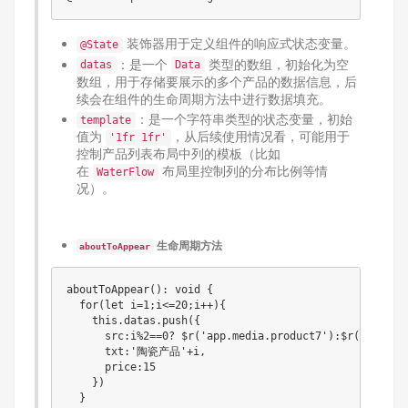
装饰器用于定义组件的响应式状态变量。
@State
：是一个
类型的数组，初始化为空
datas
Data
数组，用于存储要展示的多个产品的数据信息，后
续会在组件的生命周期方法中进行数据填充。
：是一个字符串类型的状态变量，初始
template
值为
，从后续使用情况看，可能用于
'1fr 1fr'
控制产品列表布局中列的模板（比如
在
布局里控制列的分布比例等情
WaterFlow
况）。
生命周期方法
aboutToAppear
aboutToAppear(): void {

  for(let i=1;i<=20;i++){

    this.datas.push({

      src:i%2==0? $r('app.media.product7'):$r('app.med
      txt:'陶瓷产品'+i,

      price:15

    })

  }
