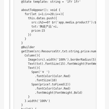
  @State template: string = '1fr 1fr'

  aboutToAppear(): void {

    for(let i=1;i<=20;i++){

      this.datas.push({

        src:i%2==0? $r('app.media.product7'):$r('app.m
        txt:'陶瓷产品'+i,

        price:15

      })

    }

  }

  @Builder

  getItem(src:ResourceStr,txt:string,price:number){

    Column(){

      Image(src).width('100%').borderRadius(5)

      Text(txt).fontSize(15).fontWeight(FontWeight.Bol
      Text(){

        Span('￥ ')

          .fontColor(Color.Red)

          .fontSize(10)

        Span(price?.toFixed(2))

          .fontColor(Color.Red)

          .fontWeight(FontWeight.Bold)

      }

    }.width('100%')

  }
