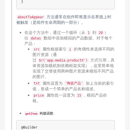
方法通常在组件即将显示在界面上时
aboutToAppear
被触发（是组件生命周期的一部分）。
在这个方法中，通过一个循环（从
到
）
1
20
往
数组中添加模拟的产品数据。对于每个
datas
产品：
属性根据索引
的奇偶性来选择不同的
src
i
图片资源（通
过
方式引用，具
$r('app.media.productX')
体资源加载机制依赖框架实现），这里简单地
实现了交替使用两种图片资源来模拟不同产品
的图片。
属性设置为
加上当前的索引
txt
'陶瓷产品'
值，形成一个简单的产品名称描述。
属性统一设置为
，模拟产品价
price
15
格。
构建函数
getItem
@Builder
