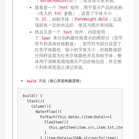
（
），使其显示更美观。
borderRadius(5)
接着是一个
组件，用于显示产品的名称
Text
（传入的
参数），设置了字体大小
txt
为
，加粗字体（
）以及
15
FontWeight.Bold
顶部有一定的外边距，使其与图片有间隔。
然后又是一个
组件，内部使用
Text
了
来分别构建价格显示的两部分（货币
Span
符号和具体价格数值），货币符号部分设置了
红色字体颜色、较小的字体大小，价格数值部
分同样设置为红色字体颜色并且加粗字体，整
体用于清晰美观地展示产品价格信息，并且整
个列布局宽度占满父容器。
方法（核心界面构建逻辑）
build
build() {

  Stack(){

    Column(){

      WaterFlow(){

        ForEach(this.datas,(item:Data)=>{

          FlowItem(){

            this.getItem(item.src,item.txt,item.price)
          }

        },(item:Data)=>JSON.stringify(item))
