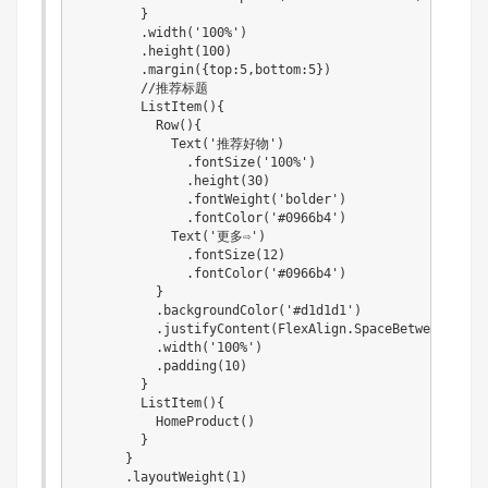
        }

        .width('100%')

        .height(100)

        .margin({top:5,bottom:5})

        //推荐标题

        ListItem(){

          Row(){

            Text('推荐好物')

              .fontSize('100%')

              .height(30)

              .fontWeight('bolder')

              .fontColor('#0966b4')

            Text('更多⇨')

              .fontSize(12)

              .fontColor('#0966b4')

          }

          .backgroundColor('#d1d1d1')

          .justifyContent(FlexAlign.SpaceBetween)

          .width('100%')

          .padding(10)

        }

        ListItem(){

          HomeProduct()

        }

      }

      .layoutWeight(1)
