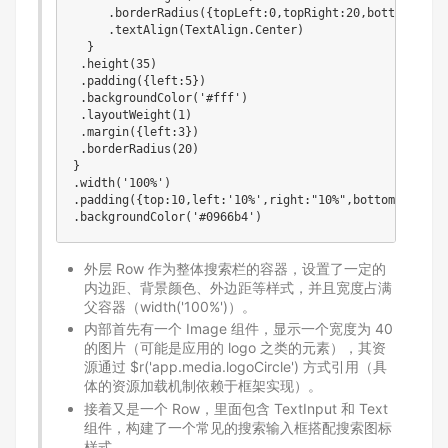
     .borderRadius({topLeft:0,topRight:20,bottomLeft:0
     .textAlign(TextAlign.Center)

  }

 .height(35)

 .padding({left:5})

 .backgroundColor('#fff')

 .layoutWeight(1)

 .margin({left:3})

 .borderRadius(20)

}

.width('100%')

.padding({top:10,left:'10%',right:"10%",bottom:10})

外层 Row 作为整体搜索栏的容器，设置了一定的
内边距、背景颜色、外边距等样式，并且宽度占满
父容器（width('100%')）。
内部首先有一个 Image 组件，显示一个宽度为 40
的图片（可能是应用的 logo 之类的元素），其资
源通过 $r('app.media.logoCircle') 方式引用（具
体的资源加载机制依赖于框架实现）。
接着又是一个 Row，里面包含 TextInput 和 Text
组件，构建了一个常见的搜索输入框搭配搜索图标
样式。