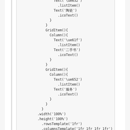
                Text('\ue632')

                  .listItem()

                Text('陶瓷')

                  .icoText()

              }

            }

            GridItem(){

              Column(){

                Text('\ue61f')

                  .listItem()

                Text('二手书')

                  .icoText()

              }

            }

            GridItem(){

              Column(){

                Text('\ue652')

                  .listItem()

                Text('服务')

                  .icoText()

              }

            }

          }

        .width('100%')

        .height('100%')

          .rowsTemplate('1fr')

          .columnsTemplate('1fr 1fr 1fr 1fr')
