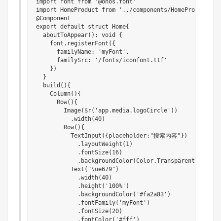
import font from '@ohos.font'

import HomeProduct from '../components/HomeProduct'

@Component

export default struct Home{

  aboutToAppear(): void {

    font.registerFont({

      familyName: 'myFont',

      familySrc: '/fonts/iconfont.ttf'

    })

  }

  build(){

    Column(){

      Row(){

        Image($r('app.media.logoCircle'))

          .width(40)

        Row(){

          TextInput({placeholder:"搜索内容"})

            .layoutWeight(1)

            .fontSize(16)

            .backgroundColor(Color.Transparent)

          Text("\ue679")

            .width(40)

            .height('100%')

            .backgroundColor('#fa2a83')

            .fontFamily('myFont')

            .fontSize(20)

            .fontColor('#fff')
