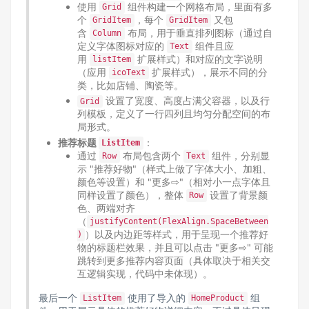
使用
组件构建一个网格布局，里面有多
Grid
个
，每个
又包
GridItem
GridItem
含
布局，用于垂直排列图标（通过自
Column
定义字体图标对应的
组件且应
Text
用
扩展样式）和对应的文字说明
listItem
（应用
扩展样式），展示不同的分
icoText
类，比如店铺、陶瓷等。
设置了宽度、高度占满父容器，以及行
Grid
列模板，定义了一行四列且均匀分配空间的布
局形式。
推荐标题
：
ListItem
通过
布局包含两个
组件，分别显
Row
Text
示 "推荐好物"（样式上做了字体大小、加粗、
颜色等设置）和 "更多⇨"（相对小一点字体且
同样设置了颜色），整体
设置了背景颜
Row
色、两端对齐
（
justifyContent(FlexAlign.SpaceBetween
）以及内边距等样式，用于呈现一个推荐好
)
物的标题栏效果，并且可以点击 "更多⇨" 可能
跳转到更多推荐内容页面（具体取决于相关交
互逻辑实现，代码中未体现）。
最后一个
使用了导入的
组
ListItem
HomeProduct