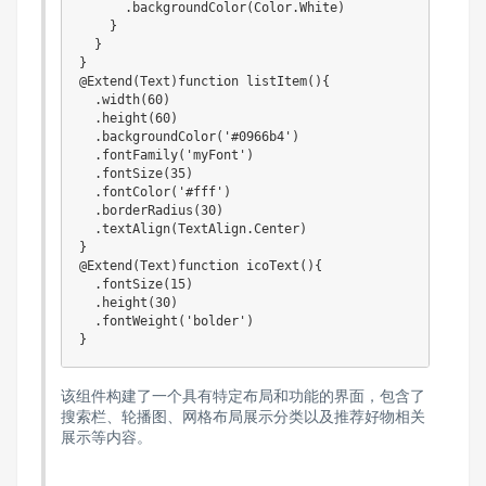
      .backgroundColor(Color.White)

    }

  }

}

@Extend(Text)function listItem(){

  .width(60)

  .height(60)

  .backgroundColor('#0966b4')

  .fontFamily('myFont')

  .fontSize(35)

  .fontColor('#fff')

  .borderRadius(30)

  .textAlign(TextAlign.Center)

}

@Extend(Text)function icoText(){

  .fontSize(15)

  .height(30)

  .fontWeight('bolder')

}
该组件构建了一个具有特定布局和功能的界面，包含了
搜索栏、轮播图、网格布局展示分类以及推荐好物相关
展示等内容。