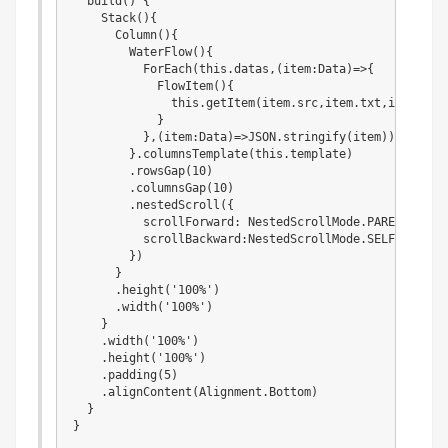
  build() {

    Stack(){

      Column(){

        WaterFlow(){

          ForEach(this.datas,(item:Data)=>{

            FlowItem(){

              this.getItem(item.src,item.txt,item.pric
            }

          },(item:Data)=>JSON.stringify(item))

        }.columnsTemplate(this.template)

        .rowsGap(10)

        .columnsGap(10)

        .nestedScroll({

          scrollForward: NestedScrollMode.PARENT_FIRST
          scrollBackward:NestedScrollMode.SELF_FIRST

        })

      }

      .height('100%')

      .width('100%')

    }

    .width('100%')

    .height('100%')

    .padding(5)

    .alignContent(Alignment.Bottom)

  }

}