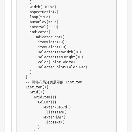
    }

   .width('100%')

   .aspectRatio(2)

   .loop(true)

   .autoPlay(true)

   .interval(3000)

   .indicator(

      Indicator.dot()

       .itemWidth(10)

       .itemHeight(10)

       .selectedItemWidth(20)

       .selectedItemHeight(10)

       .color(Color.White)

       .selectedColor(Color.Red)

    )

  }

  // 网格布局分类展示的 ListItem

  ListItem(){

    Grid(){

      GridItem(){

        Column(){

          Text('\ue67d')

           .listItem()

          Text('店铺')

           .icoText()

        }
