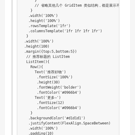
      }

      // 省略其他几个 GridItem 类似结构，都是展示不同分类

    }

   .width('100%')

   .height('100%')

   .rowsTemplate('1fr')

   .columnsTemplate('1fr 1fr 1fr 1fr')

  }

 .width('100%')

 .height(100)

 .margin({top:5,bottom:5})

  // 推荐标题的 ListItem

  ListItem(){

    Row(){

      Text('推荐好物')

       .fontSize('100%')

       .height(30)

       .fontWeight('bolder')

       .fontColor('#0966b4')

      Text('更多⇨')

       .fontSize(12)

       .fontColor('#0966b4')

    }

   .backgroundColor('#d1d1d1')

   .justifyContent(FlexAlign.SpaceBetween)

   .width('100%')

   .padding(10)
