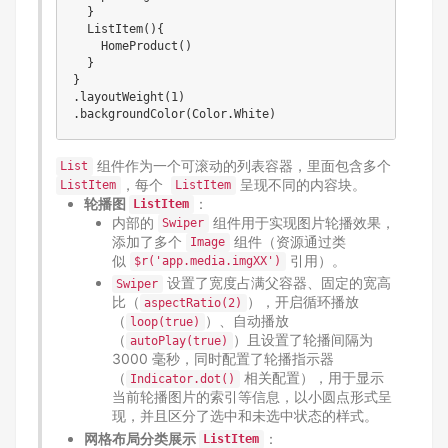
  }

  ListItem(){

    HomeProduct()

  }

}

.layoutWeight(1)

组件作为一个可滚动的列表容器，里面包含多个
List
，每个
呈现不同的内容块。
ListItem
ListItem
轮播图
：
ListItem
内部的
组件用于实现图片轮播效果，
Swiper
添加了多个
组件（资源通过类
Image
似
引用）。
$r('app.media.imgXX')
设置了宽度占满父容器、固定的宽高
Swiper
比（
），开启循环播放
aspectRatio(2)
（
）、自动播放
loop(true)
（
）且设置了轮播间隔为
autoPlay(true)
3000 毫秒，同时配置了轮播指示器
（
相关配置），用于显示
Indicator.dot()
当前轮播图片的索引等信息，以小圆点形式呈
现，并且区分了选中和未选中状态的样式。
网格布局分类展示
：
ListItem