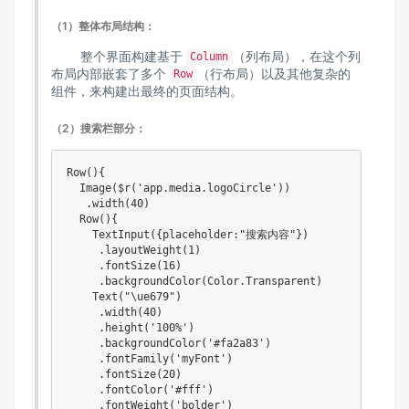
（1）整体布局结构：
整个界面构建基于
（列布局），在这个列
Column
布局内部嵌套了多个
（行布局）以及其他复杂的
Row
组件，来构建出最终的页面结构。
（2）搜索栏部分：
Row(){

  Image($r('app.media.logoCircle'))

   .width(40)

  Row(){

    TextInput({placeholder:"搜索内容"})

     .layoutWeight(1)

     .fontSize(16)

     .backgroundColor(Color.Transparent)

    Text("\ue679")

     .width(40)

     .height('100%')

     .backgroundColor('#fa2a83')

     .fontFamily('myFont')

     .fontSize(20)

     .fontColor('#fff')

     .fontWeight('bolder')
