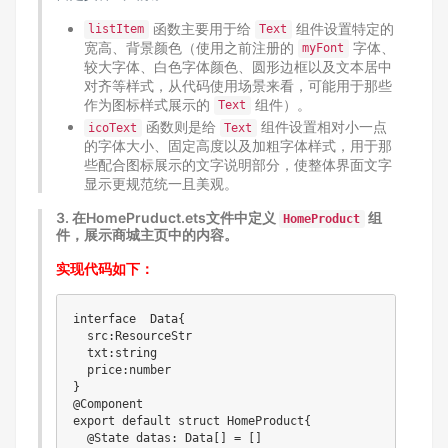
函数主要用于给
组件设置特定的
listItem
Text
宽高、背景颜色（使用之前注册的
字体、
myFont
较大字体、白色字体颜色、圆形边框以及文本居中
对齐等样式，从代码使用场景来看，可能用于那些
作为图标样式展示的
组件）。
Text
函数则是给
组件设置相对小一点
icoText
Text
的字体大小、固定高度以及加粗字体样式，用于那
些配合图标展示的文字说明部分，使整体界面文字
显示更规范统一且美观。
3.
在
HomePruduct.ets文件中定义
组
HomeProduct
件，展示
商城主页中
的内容。
实现代码如下：
interface  Data{

  src:ResourceStr

  txt:string

  price:number

}

@Component

export default struct HomeProduct{

  @State datas: Data[] = []
