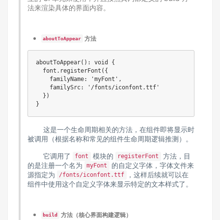
法来渲染具体的界面内容。
方法
aboutToAppear
aboutToAppear(): void {

  font.registerFont({

    familyName: 'myFont',

    familySrc: '/fonts/iconfont.ttf'

  })

这是一个生命周期相关的方法，在组件即将显示时
被调用（根据名称和常见的组件生命周期逻辑推测）。
它调用了
模块的
方法，目
font
registerFont
的是注册一个名为
的自定义字体，字体文件来
myFont
源指定为
，这样后续就可以在
/fonts/iconfont.ttf
组件中使用这个自定义字体来显示特定的文本样式了。
方法（核心界面构建逻辑）
build