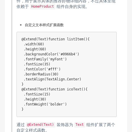
件，用于展示具体的推荐好物详细内容，不过具体呈现
依赖于
组件自身的实现。
HomeProduct
自定义文本样式扩展函数
@Extend(Text)function listItem(){

 .width(60)

 .height(60)

 .backgroundColor('#0966b4')

 .fontFamily('myFont')

 .fontSize(35)

 .fontColor('#fff')

 .borderRadius(30)

 .textAlign(TextAlign.Center)

}

@Extend(Text)function icoText(){

 .fontSize(15)

 .height(30)

 .fontWeight('bolder')

通过
装饰器为
组件扩展了两个
@Extend(Text)
Text
自定义样式函数。