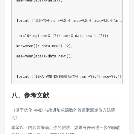
mae
=
mean
(
abs
(
X
-
data
)
)
;
fprintf
(
'原始信号：snr=%0.4f,mse=%0.4f,mae=%0.4f\n'
,
snr
,
m
snr
=
10
*
log
(
sum
(
X
.^
2
)
/
sum
(
(
X
-
data_new
'
)
.^
2
)
)
;
mse
=
mean
(
(
X
-
data_new
'
)
.^
2
)
;
mae
=
mean
(
abs
(
X
-
data_new
'
)
)
;
fprintf
(
'IBKA-VMD-DWT降噪后信号：snr=%0.4f,mse=%0.4f,mae=%
八、参考文献
《基于优化 VMD 与改进加权函数的管道泄漏定位方法研
究》
希望以上内容能够满足你的需求。如果有任何进一步的修改