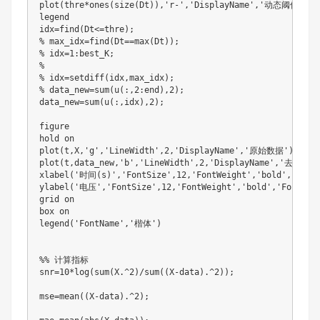
plot
(
thre
*
ones
(
size
(
Dt
)
)
,
'r-'
,
'DisplayName'
,
'动态阈值'
)
legend

idx
=
find
(
Dt
<=
thre
)
;
% max_idx=find(Dt==max(Dt));
% idx=1:best_K;
% 
% idx=setdiff(idx,max_idx);
% data_new=sum(u(:,2:end),2);
data_new
=
sum
(
u
(
:
,
idx
)
,
2
)
;
figure

plot
(
t
,
X
,
'g'
,
'LineWidth'
,
2
,
'DisplayName'
,
'原始数据'
)
plot
(
t
,
data_new
,
'b'
,
'LineWidth'
,
2
,
'DisplayName'
,
'去噪后数
xlabel
(
'时间(s)'
,
'FontSize'
,
12
,
'FontWeight'
,
'bold'
,
'Font
ylabel
(
'电压'
,
'FontSize'
,
12
,
'FontWeight'
,
'bold'
,
'FontNam
grid on

legend
(
'FontName'
,
'楷体'
)
%% 计算指标
snr
=
10
*
log
(
sum
(
X
.^
2
)
/
sum
(
(
X
-
data
)
.^
2
)
)
;
mse
=
mean
(
(
X
-
data
)
.^
2
)
;