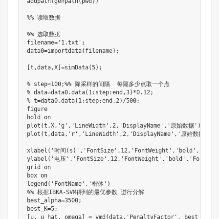
addpath
(
genpath
(
pwd
)
)
%% 读取数据
%% 选取数据
filename
=
'1.txt'
;
data0
=
importdata
(
filename
)
;
[
t
,
data
,
X
]
=
simData
(
5
)
;
% step=100;%% 降采样的间隔  每隔多少点取一个点
% data=data0.data(1:step:end,3)*0.12;
% t=data0.data(1:step:end,2)/500;
figure

plot
(
t
,
X
,
'g'
,
'LineWidth'
,
2
,
'DisplayName'
,
'原始数据'
)
plot
(
t
,
data
,
'r'
,
'LineWidth'
,
2
,
'DisplayName'
,
'原始数据+噪声
xlabel
(
'时间(s)'
,
'FontSize'
,
12
,
'FontWeight'
,
'bold'
,
'Font
ylabel
(
'电压'
,
'FontSize'
,
12
,
'FontWeight'
,
'bold'
,
'FontNam
grid on

legend
(
'FontName'
,
'楷体'
)
%% 根据IBKA-SVM得到的最优参数 进行分解
best_alpha
=
3500
;
best_K
=
5
;
[
u
,
 u_hat
,
 omega
]
=
vmd
(
data
,
'PenaltyFactor'
,
 best_alpha