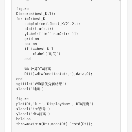
figure

Dt
=
zeros
(
best_K
,
1
)
;
for
i
=
1
:
best_K

subplot
(
ceil
(
best_K
/
2
)
,
2
,
i
)
plot
(
t
,
u
(
:
,
i
)
)
ylabel
(
[
'imf'
num2str
(
i
)
]
)
    grid on

    box on

if
i
==
best_K
-
1
xlabel
(
'时间'
)
end
%% 计算DTW距离
Dt
(
i
)
=
dtwfunction
(
u
(
:
,
i
)
,
data
,
0
)
;
end
sgtitle
(
'VMD最优分解结果'
)
xlabel
(
'时间'
)
plot
(
Dt
,
'k-*'
,
'DisplayName'
,
'DTW距离'
)
xlabel
(
'imf序号'
)
ylabel
(
'dtw距离'
)
hold on

thre
=
max
(
min
(
Dt
)
,
mean
(
Dt
)
-
1
*
std
(
Dt
)
)
;