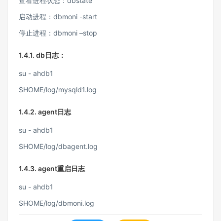
查看进程状态：dbstate
启动进程：dbmoni -start
停止进程：dbmoni –stop
1.4.1.
db日志：
su - ahdb1
$HOME/log/mysqld1.log
1.4.2.
agent日志
su - ahdb1
$HOME/log/dbagent.log
1.4.3.
agent重启日志
su - ahdb1
$HOME/log/dbmoni.log