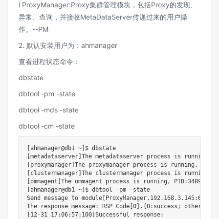
l ProxyManager:Proxy集群管理模块，包括Proxy的发现、
异常、查询，并接收MetaDataServer传递过来的用户操
作。--PM
2. 默认安装用户为：ahmanager
查看进程状态命令：
dbstate
dbtool -pm -state
dbtool -mds -state
dbtool -cm -state
[ahmanager@db1 ~]$ dbstate

[metadataserver]The metadataserver process is running, P
[proxymanager]The proxymanager process is running, PID:34
[clustermanager]The clustermanager process is running, P
[ommagent]The ommagent process is running, PID:3489210

[ahmanager@db1 ~]$ dbtool -pm -state

Send message to module[ProxyManager,192.168.3.145:6006] 
The response message: RSP Code[0].{0:success; other: fail
[12-31 17:06:57:100]Successful response:
