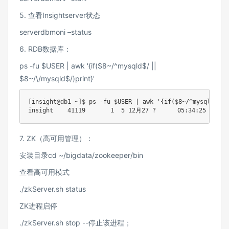
5. 查看Insightserver状态
serverdbmoni –status
6. RDB数据库：
ps -fu $USER | awk '{if($8~/^mysqld$/ ||
$8~/\/mysqld$/)print}'
[insight@db1 ~]$ ps -fu $USER | awk '{if($8~/^mysqld$/ |
insight    41119       1  5 12月27 ?      05:34:25 /data
7. ZK（高可用管理）：
安装目录cd ~/bigdata/zookeeper/bin
查看高可用模式
./zkServer.sh status
ZK进程启停
./zkServer.sh stop --停止该进程；