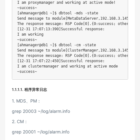
I am proxymanager and working at active mode!

~success~

[ahmanager@db1 ~]$ dbtool -mds -state

Send message to module[MetaDataServer,192.168.3.145:6406
The response message: RSP Code[0].{0:success; other: fail
[12-31 17:07:13:390]Successful response:

I am working

~success~

[ahmanager@db1 ~]$ dbtool -cm -state

Send message to module[ClusterManager,192.168.3.145:6016
The response message: RSP Code[0].{0:success; other: fail
[12-31 17:07:22:450]Successful response:

I am clustermanager and working at active mode

~success~
1.1.1.1.
程序异常日志
1. MDS、PM：
grep 20003 ~/log/alarm.info
2. CM：
grep 20001 ~/log/alarm.info