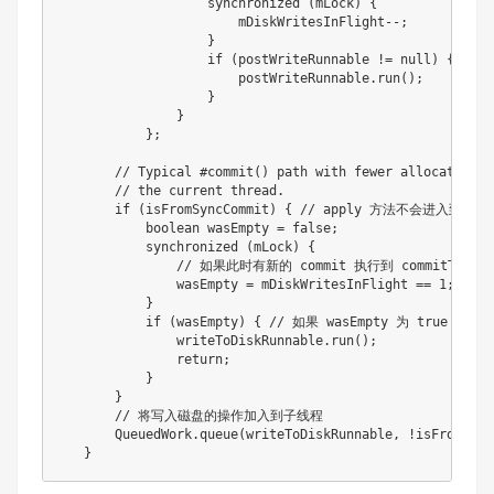
synchronized
(
mLock
)
{
                       mDiskWritesInFlight
--
;
}
if
(
postWriteRunnable 
!=
null
)
{
                       postWriteRunnable
.
run
(
)
;
}
}
}
;
// Typical #commit() path with fewer allocations,
// the current thread.
if
(
isFromSyncCommit
)
{
// apply 方法不会进入到这
boolean
 wasEmpty 
=
false
;
synchronized
(
mLock
)
{
// 如果此时有新的 commit 执行到 commitToMemor
               wasEmpty 
=
 mDiskWritesInFlight 
==
1
;
}
if
(
wasEmpty
)
{
// 如果 wasEmpty 为 true
               writeToDiskRunnable
.
run
(
)
;
return
;
}
}
// 将写入磁盘的操作加入到子线程
QueuedWork
.
queue
(
writeToDiskRunnable
,
!
isFromSync
}