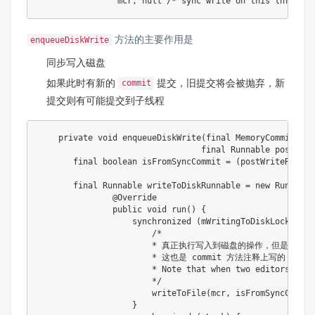
                mcr
,
null
/* sync write on this thread o
方法的主要作用是
enqueueDiskWrite
同步写入磁盘
如果此时有新的
提交，旧提交将会被抛弃，新
commit
提交则有可能提交到子线程
private
void
enqueueDiskWrite
(
final
MemoryCommitResu
final
Runnable
 postWrit
final
boolean
 isFromSyncCommit 
=
(
postWriteRunnab
final
Runnable
 writeToDiskRunnable 
=
new
Runnable
@Override
public
void
run
(
)
{
synchronized
(
mWritingToDiskLock
)
{
/*

                       * 真正执行写入到磁盘的操作，但是 write
                       * 这也是 commit 方法注释上写的：

                       * Note that when two editors are 
                       */
writeToFile
(
mcr
,
 isFromSyncCommit
}