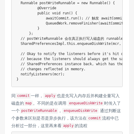
Runnable
 postWriteRunnable 
=
new
Runnable
(
)
{
@Override
public
void
run
(
)
{
              awaitCommit
.
run
(
)
;
// 触发 awaitCommit 
QueuedWork
.
removeFinisher
(
awaitCommit
)
;
}
}
;
// postWriteRunnable 会在真正执行写入磁盘的 runnable 调用
SharedPreferencesImpl
.
this
.
enqueueDiskWrite
(
mcr
,
 postW
// Okay to notify the listeners before it's hit disk
// because the listeners should always get the same
// SharedPreferences instance back, which has the
// changes reflected in memory.
notifyListeners
(
mcr
)
;
}
同
一样，
也是先写入内存后并构建全量写入
commit
apply
磁盘的
。不同的是在调用
时传入了
map
enqueueDiskWrite
一个
，
通过判断这
postWriteRunnable
enqueueDiskWrite
个参数来区别是否是异步执行，该方法在
流程中已
commit
分析过一部分，这里再来看
的流程
apply