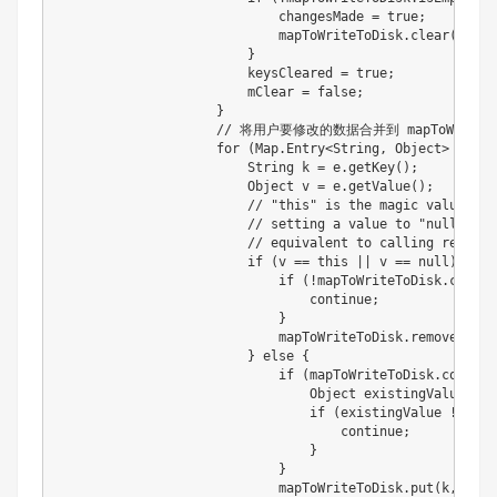
                            changesMade 
=
true
;
                            mapToWriteToDisk
.
clear
(
)
;
}
                        keysCleared 
=
true
;
                        mClear 
=
false
;
}
// 将用户要修改的数据合并到 mapToWriteTo
for
(
Map
.
Entry
<
String
,
Object
>
 e 
:
 m
String
 k 
=
 e
.
getKey
(
)
;
Object
 v 
=
 e
.
getValue
(
)
;
// "this" is the magic value for
// setting a value to "null" for
// equivalent to calling remove 
if
(
v 
==
this
||
 v 
==
null
)
{
if
(
!
mapToWriteToDisk
.
contai
continue
;
}
                            mapToWriteToDisk
.
remove
(
k
)
;
}
else
{
if
(
mapToWriteToDisk
.
contain
Object
 existingValue 
=
 m
if
(
existingValue 
!=
nul
continue
;
}
}
                            mapToWriteToDisk
.
put
(
k
,
 v
)
;