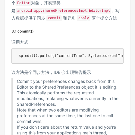
个
对象，其实现类
Editor
是
。写
android.app.SharedPreferencesImpl.EditorImpl
入数据提供了同步
和异步
两个提交方法
commit
apply
3.1 commit()
调用方式
 sp
.
edit
(
)
.
putLong
(
"currentTime"
,
System
.
currentTimeMill
该方法是个同步方法，IDE 会出现警告提示
Commit your preferences changes back from this
Editor to the SharedPreferences object it is editing.
This atomically performs the requested
modifications, replacing whatever is currently in the
SharedPreferences.
Note that when two editors are modifying
preferences at the same time, the last one to call
commit wins.
If you don’t care about the return value and you’re
using this from your application’s main thread,