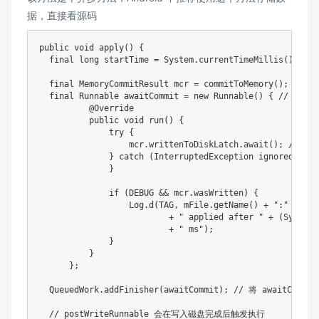
据，直接看源码
public
void
apply
(
)
{
final
long
 startTime 
=
System
.
currentTimeMillis
(
)
;
final
MemoryCommitResult
 mcr 
=
commitToMemory
(
)
;
// 
final
Runnable
 awaitCommit 
=
new
Runnable
(
)
{
// 这个
@Override
public
void
run
(
)
{
try
{
                  mcr
.
writtenToDiskLatch
.
await
(
)
;
// bl
}
catch
(
InterruptedException
 ignored
)
{
}
if
(
DEBUG
&&
 mcr
.
wasWritten
)
{
Log
.
d
(
TAG
,
 mFile
.
getName
(
)
+
":"
+
 mcr
+
" applied after "
+
(
System
.
+
" ms"
)
;
}
}
}
;
QueuedWork
.
addFinisher
(
awaitCommit
)
;
// 将 awaitComm
// postWriteRunnable 会在写入磁盘完成后触发执行