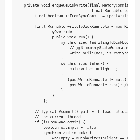
private
void
enqueueDiskWrite
(
final
MemoryCommitResul
final
Runnable
 postWri
final
boolean
 isFromSyncCommit 
=
(
postWriteRunna
final
Runnable
 writeToDiskRunnable 
=
new
Runnabl
@Override
public
void
run
(
)
{
synchronized
(
mWritingToDiskLock
)
{
// 如果 memoryStateGenerati
writeToFile
(
mcr
,
 isFromSyncCommi
}
synchronized
(
mLock
)
{
                        mDiskWritesInFlight
--
;
}
if
(
postWriteRunnable 
!=
null
)
{
                        postWriteRunnable
.
run
(
)
;
// 通
}
}
}
;
// Typical #commit() path with fewer allocations
// the current thread.
if
(
isFromSyncCommit
)
{
boolean
 wasEmpty 
=
false
;
synchronized
(
mLock
)
{
                wasEmpty 
=
 mDiskWritesInFlight 
==
1
;