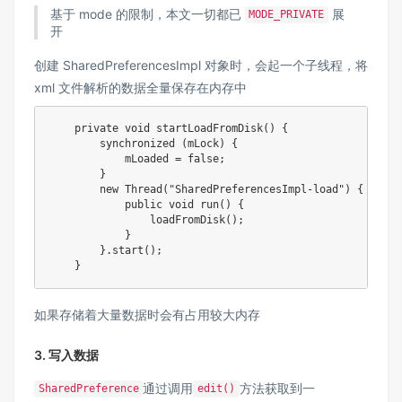
基于 mode 的限制，本文一切都已
展
MODE_PRIVATE
开
创建 SharedPreferencesImpl 对象时，会起一个子线程，将
xml 文件解析的数据全量保存在内存中
private
void
startLoadFromDisk
(
)
{
synchronized
(
mLock
)
{
            mLoaded 
=
false
;
}
new
Thread
(
"SharedPreferencesImpl-load"
)
{
public
void
run
(
)
{
loadFromDisk
(
)
;
}
}
.
start
(
)
;
}
如果存储着大量数据时会有占用较大内存
3. 写入数据
通过调用
方法获取到一
SharedPreference
edit()