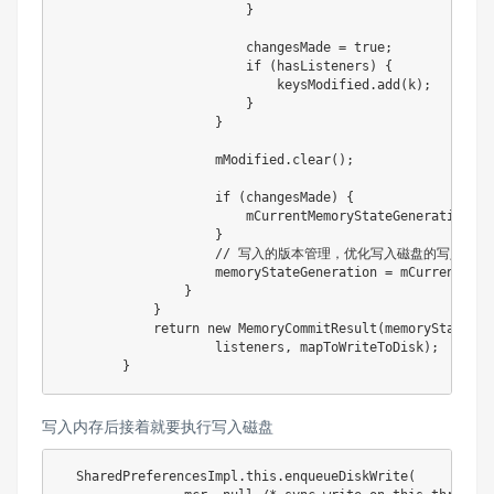
}
                        changesMade 
=
true
;
if
(
hasListeners
)
{
                            keysModified
.
add
(
k
)
;
}
}
                    mModified
.
clear
(
)
;
if
(
changesMade
)
{
                        mCurrentMemoryStateGeneration
++
;
}
// 写入的版本管理，优化写入磁盘的写入次
                    memoryStateGeneration 
=
 mCurrentMemo
}
}
return
new
MemoryCommitResult
(
memoryStateGen
                    listeners
,
 mapToWriteToDisk
)
;
}
写入内存后接着就要执行写入磁盘
SharedPreferencesImpl
.
this
.
enqueueDiskWrite
(