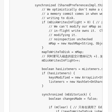
synchronized
(
SharedPreferencesImpl
.
this
.
mLo
// We optimistically don't make a deep c
// a memory commit comes in when we're a
// writing to disk.
if
(
mDiskWritesInFlight 
>
0
)
{
// 多线程
// We can't modify our mMap as a cur
// in-flight write owns it.  Clone i
// modifying it.
// noinspection unchecked
                    mMap 
=
new
HashMap
<
String
,
Object
>
(
m
}
                mapToWriteToDisk 
=
 mMap
;
// 同时要写入磁盘的提交计数标记为 +1，如果同时
                mDiskWritesInFlight
++
;
boolean
 hasListeners 
=
 mListeners
.
size
(
)
if
(
hasListeners
)
{
                    keysModified 
=
new
ArrayList
<
String
>
                    listeners 
=
new
HashSet
<
OnSharedPref
}
synchronized
(
mEditorLock
)
{
boolean
 changesMade 
=
false
;
if
(
mClear
)
{
// 只有在调用了 Editor#
if
(
!
mapToWriteToDisk
.
isEmpty
(
)
)