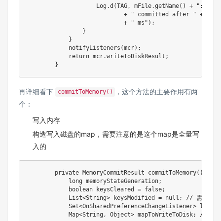
Log
.
d
(
TAG
,
 mFile
.
getName
(
)
+
":"
+
 m
+
" committed after "
+
(
Sys
+
" ms"
)
;
}
}
notifyListeners
(
mcr
)
;
return
 mcr
.
writeToDiskResult
;
}
再详细看下
，这个方法的主要作用有两
commitToMemory()
个：
写入内存
构造写入磁盘的map，需要注意的是这个map是全量写
入的
private
MemoryCommitResult
commitToMemory
(
)
{
long
 memoryStateGeneration
;
boolean
 keysCleared 
=
false
;
List
<
String
>
 keysModified 
=
null
;
// 需要提
Set
<
OnSharedPreferenceChangeListener
>
 listen
Map
<
String
,
Object
>
 mapToWriteToDisk
;
// 需