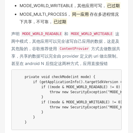
MODE_WORLD_WRITEABLE，其他应用可写，
已过期
MODE_MULTI_PROCESS，
同一应用
存在多进程情况
下共享，不可靠，
已过期
声明
和
这
MODE_WORLD_READABLE
MODE_WORLD_WRITEABLE
两中模式，其他应用可以完全读写自己应用的数据，这是及
其危险的，谷歌推荐使用
方式去做数据共
ContentProvier
享，共享的数据可以完全由 provider 定义的 uri 做出限制。
甚至在 android N 后指定这两种方式，应用直接报错
private
void
checkMode
(
int
 mode
)
{
if
(
getApplicationInfo
(
)
.
targetSdkVersion 
>=
Bui
if
(
(
mode 
&
MODE_WORLD_READABLE
)
!=
0
)
{
throw
new
SecurityException
(
"MODE_WORLD_
}
if
(
(
mode 
&
MODE_WORLD_WRITEABLE
)
!=
0
)
{
throw
new
SecurityException
(
"MODE_WORLD_
}
}
}