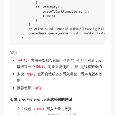
}
if
(
wasEmpty
)
{
                writeToDiskRunnable
.
run
(
)
;
return
;
}
}
// writeToDiskRunnable 直接加入子线程消息队列
QueuedWork
.
queue
(
writeToDiskRunnable
,
!
isFromSyn
}
总结
方法每次都会返回一个新的
对象，应
edit()
Editor
该缓存一个
对象重复使用，
是线程安全的
Editor
SP
多次
也不会造成多次写入磁盘，因为有版本控
apply
制
推荐使用
apply
4. SharedPreference 造成ANR的原因
在主线程
写入大量的数据
commit