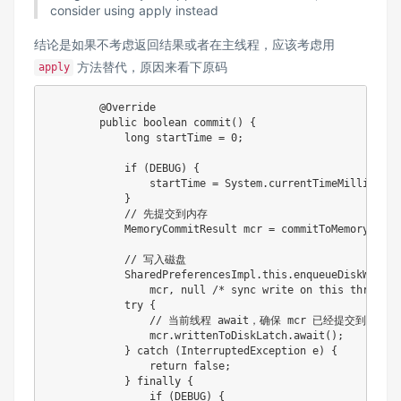
consider using apply instead
结论是如果不考虑返回结果或者在主线程，应该考虑用
方法替代，原因来看下原码
apply
@Override
public
boolean
commit
(
)
{
long
 startTime 
=
0
;
if
(
DEBUG
)
{
                startTime 
=
System
.
currentTimeMillis
(
)
;
}
// 先提交到内存
MemoryCommitResult
 mcr 
=
commitToMemory
(
)
;
// 写入磁盘
SharedPreferencesImpl
.
this
.
enqueueDiskWrite
(
                mcr
,
null
/* sync write on this thread o
try
{
// 当前线程 await，确保 mcr 已经提交到了磁盘
                mcr
.
writtenToDiskLatch
.
await
(
)
;
}
catch
(
InterruptedException
 e
)
{
return
false
;
}
finally
{
if
(
DEBUG
)
{