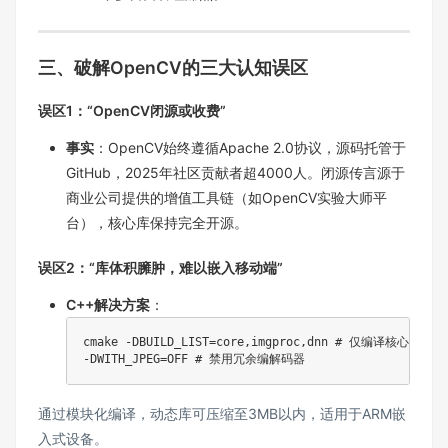
三、破解OpenCV的三大认知误区
误区1：“OpenCV闭源或收费”
事实
：OpenCV始终遵循Apache 2.0协议，源码托管于
GitHub，2025年社区贡献者超4000人。闭源传言源于
商业公司提供的增值工具链（如OpenCV实验大师平
台），核心库保持完全开源。
误区2：“库体积臃肿，难以嵌入移动端”
C++解决方案
：
cmake 
-DBUILD_LIST
=
core,imgproc,dnn 
# 仅编译核心模块  
-DWITH_JPEG
=
OFF 
# 禁用冗余编解码器  
通过模块化编译，动态库可压缩至3MB以内，适用于ARM嵌
入式设备。