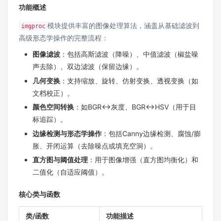
功能概述
模块提供丰富的图像处理算法，涵盖从基础滤波到
imgproc
高级形态学操作的完整流程：
图像滤波
：包括高斯滤波（降噪）、中值滤波（椒盐噪
声去除）、双边滤波（保留边缘）。
几何变换
：支持缩放、旋转、仿射变换、透视变换（如
文档校正）。
颜色空间转换
：如BGR↔灰度、BGR↔HSV（用于目
标追踪）。
边缘检测与形态学操作
：包括Canny边缘检测、腐蚀/膨
胀、开闭运算（去除噪点或填充空洞）。
直方图与阈值处理
：用于图像增强（直方图均衡化）和
二值化（自适应阈值）。
核心类与函数
类/函数
功能描述