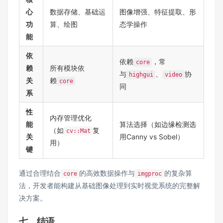
心
数据存储、基础运
图像增强、特征提取、形
功
算、绘图
态学操作
能
依
依赖
，常
core
赖
所有模块依
与
、
协
highgui
video
关
赖
core
同
系
性
内存管理优化
能
算法选择（如边缘检测选
（如
复
cv::Mat
关
用Canny vs Sobel）
用）
键
通过合理结合
的高效数据操作与
的复杂算
core
imgproc
法，开发者能构建从基础图像处理到实时视觉系统的完整解
决方案。
七、结语