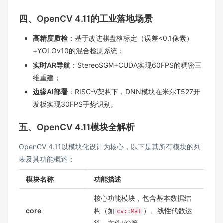
四、OpenCV 4.11的工业落地场景
高精度质检
：基于改进棋盘格标定（误差<0.1像素）
+YOLOv10的混合检测系统；
实时AR导航
：StereoSGM+CUDA实现60FPS的稠密三
维重建；
边缘AI部署
：RISC-V架构下，DNN模块在米尔T527开
发板实现30FPS手势识别。
五、OpenCV 4.11模块全解析
OpenCV 4.11以模块化设计为核心，以下是其所有模块的列
表及其功能概述：
模块名称
功能描述
核心功能模块，包含基本数据结
core
构（如
）、线性代数运
cv::Mat
算、文件I/O等。