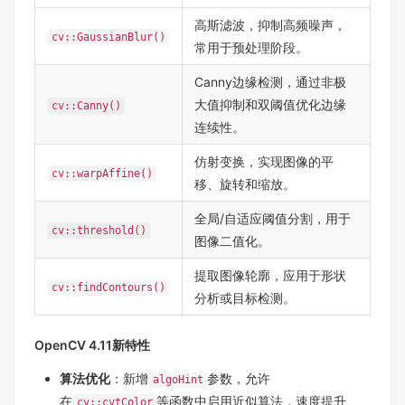
高斯滤波，抑制高频噪声，
cv::GaussianBlur()
常用于预处理阶段。
Canny边缘检测，通过非极
大值抑制和双阈值优化边缘
cv::Canny()
连续性。
仿射变换，实现图像的平
cv::warpAffine()
移、旋转和缩放。
全局/自适应阈值分割，用于
cv::threshold()
图像二值化。
提取图像轮廓，应用于形状
cv::findContours()
分析或目标检测。
OpenCV 4.11新特性
算法优化
：新增
参数，允许
algoHint
在
等函数中启用近似算法，速度提升
cv::cvtColor