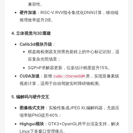
兼容性。
硬件加速
：RISC-V RVV指令集优化DNN计算，移动端
推理效率提升2倍。
4. 立体视觉与3D重建
Calib3d模块升级
：
棋盘格检测器支持黑色瓷砖上的中心标记识别，适
应复杂光照场景；
SQPnP求解器更新，位姿估计精度提升15%。
CUDA加速
：新增
类，实现亚像素级
cuda::StereoSGM
视差计算，适用于自动驾驶实时障碍物检测。
5. 编解码与硬件交互
图像格式支持
：实验性集成JPEG XL编解码器，无损压
缩率较PNG提升40%；
Highgui模块
：GTK3+OpenGL跨平台渲染支持，解决
Linux下多窗口管理痛点。