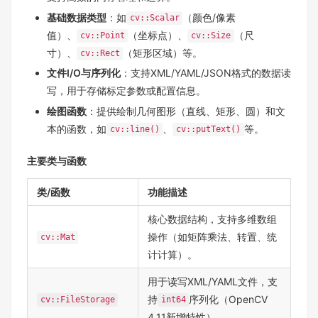
基础数据类型
：如
（颜色/像素
cv::Scalar
值）、
（坐标点）、
（尺
cv::Point
cv::Size
寸）、
（矩形区域）等。
cv::Rect
文件I/O与序列化
：支持XML/YAML/JSON格式的数据读
写，用于存储标定参数或配置信息。
绘图函数
：提供绘制几何图形（直线、矩形、圆）和文
本的函数，如
、
等。
cv::line()
cv::putText()
主要类与函数
类/函数
功能描述
核心数据结构，支持多维数组
操作（如矩阵乘法、转置、统
cv::Mat
计计算）。
用于读写XML/YAML文件，支
持
序列化（OpenCV
cv::FileStorage
int64
4.11新增特性）。