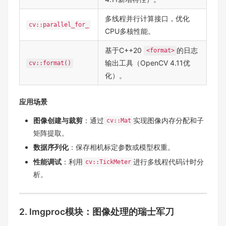
多线程并行计算接口，优化
cv::parallel_for_
CPU多核性能。
基于C++20
的日志
<format>
输出工具（OpenCV 4.11优
cv::format()
化）。
应用场景
图像创建与裁剪
：通过
实现图像内存分配和子
cv::Mat
矩阵提取。
数据序列化
：保存相机标定参数或模型权重。
性能调试
：利用
进行多线程代码计时分
cv::TickMeter
析。
2. Imgproc模块：图像处理的瑞士军刀