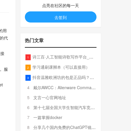
点亮在社区的每一天
去签到
的用
的代
热门文章
用接
诗三百·人工智能诗歌写作平台_在线作诗机_藏头诗生成器_电脑对联_姓名作诗
1
学习通刷课脚本（可以直接用）
2
。服
抖音温雅欧洲坊的包是正品吗？温雅卖的包为啥那么便宜？
3
t
4
戴尔AWCC：Alienware Command Center 故障排除方法，里面附有超全详解呦，快来快来，欢迎观看~
5
文言一心官网地址
6
第十七届全国大学生智能汽车竞赛全国总决赛参赛队伍奖项公告
7
一篇掌握docker
8
分享几个国内免费的ChatGPT镜像网址(亲测有效-4月25日更新)