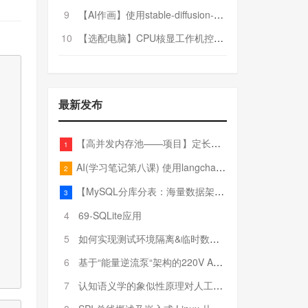
9
【AI作画】使用stable-diffusion-webui搭建AI作画平台
10
【选配电脑】CPU核显工作机控制预算5000
最新发布
【高并发内存池——项目】定长内存池——开胃小菜
1
AI(学习笔记第八课) 使用langchain的embedding models
2
【MySQL分库分表：海量数据架构的终极解决方案】
3
4
69-SQLite应用
5
如何实现测试环境隔离&临时数据库（pytest+SQLite）
6
基于“能量逆流泵“架构的220V AC至20V DC 300W高效电源设计
7
认知语义学的象似性原理对人工智能自然语言处理深层语义分析的影响与启示