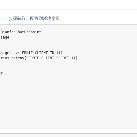
RET从文心上一步骤获取，配置到环境变量。
QianfanChatEndpoint

sage

os
.
getenv
(
'ERNIE_CLIENT_ID'
)
)
)
tr
(
os
.
getenv
(
'ERNIE_CLIENT_SECRET'
)
)
)
,
ET'
)