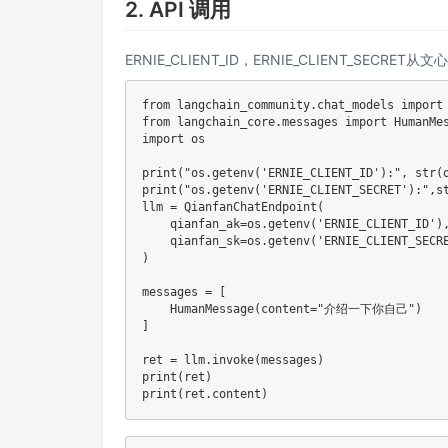
2. API 调用
ERNIE_CLIENT_ID，ERNIE_CLIENT_SEC
from langchain_community
.
chat_models import 
from langchain_core
.
messages import HumanMes
import os

print
(
"os.getenv('ERNIE_CLIENT_ID'):"
,
str
(
print
(
"os.getenv('ERNIE_CLIENT_SECRET'):"
,
s
llm 
=
QianfanChatEndpoint
(
    qianfan_ak
=
os
.
getenv
(
'ERNIE_CLIENT_ID'
)
    qianfan_sk
=
os
.
getenv
(
'ERNIE_CLIENT_SECR
)
messages 
=
[
HumanMessage
(
content
=
"介绍一下你自己"
)
]
ret 
=
 llm
.
invoke
(
messages
)
print
(
ret
)
print
(
ret
.
content
)