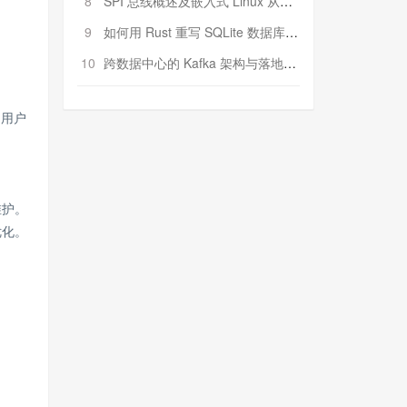
8
SPI 总线概述及嵌入式 Linux 从属 SPI 设备驱动程序开发（第二部分，实践）
9
如何用 Rust 重写 SQLite 数据库（二）:是否有市场空间？
10
跨数据中心的 Kafka 架构与落地实战
的用户
维护。
优化。