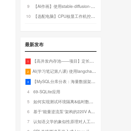
9
【AI作画】使用stable-diffusion-webui搭建AI作画平台
10
【选配电脑】CPU核显工作机控制预算5000
最新发布
【高并发内存池——项目】定长内存池——开胃小菜
1
AI(学习笔记第八课) 使用langchain的embedding models
2
【MySQL分库分表：海量数据架构的终极解决方案】
3
4
69-SQLite应用
5
如何实现测试环境隔离&临时数据库（pytest+SQLite）
6
基于“能量逆流泵“架构的220V AC至20V DC 300W高效电源设计
7
认知语义学的象似性原理对人工智能自然语言处理深层语义分析的影响与启示