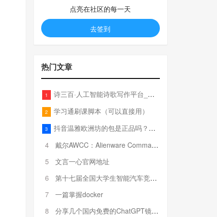
点亮在社区的每一天
去签到
热门文章
诗三百·人工智能诗歌写作平台_在线作诗机_藏头诗生成器_电脑对联_姓名作诗
1
学习通刷课脚本（可以直接用）
2
抖音温雅欧洲坊的包是正品吗？温雅卖的包为啥那么便宜？
3
4
戴尔AWCC：Alienware Command Center 故障排除方法，里面附有超全详解呦，快来快来，欢迎观看~
5
文言一心官网地址
6
第十七届全国大学生智能汽车竞赛全国总决赛参赛队伍奖项公告
7
一篇掌握docker
8
分享几个国内免费的ChatGPT镜像网址(亲测有效-4月25日更新)