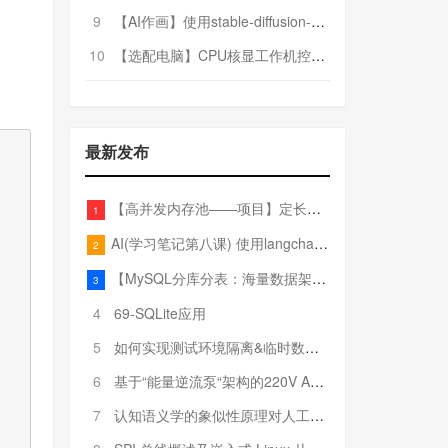
9
【AI作画】使用stable-diffusion-webui搭建AI作画平台
10
【选配电脑】CPU核显工作机控制预算5000
最新发布
【高并发内存池——项目】定长内存池——开胃小菜
1
AI(学习笔记第八课) 使用langchain的embedding models
2
【MySQL分库分表：海量数据架构的终极解决方案】
3
4
69-SQLite应用
5
如何实现测试环境隔离&临时数据库（pytest+SQLite）
6
基于“能量逆流泵“架构的220V AC至20V DC 300W高效电源设计
7
认知语义学的象似性原理对人工智能自然语言处理深层语义分析的影响与启示