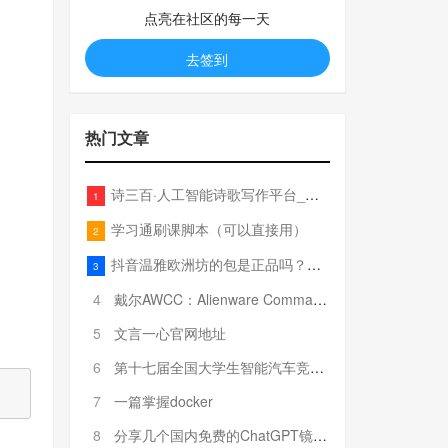
点亮在社区的每一天
去签到
热门文章
诗三百·人工智能诗歌写作平台_在线作诗机_藏头诗生成器_电脑对联_姓名作诗
1
学习通刷课脚本（可以直接用）
2
抖音温雅欧洲坊的包是正品吗？温雅卖的包为啥那么便宜？
3
4
戴尔AWCC：Alienware Command Center 故障排除方法，里面附有超全详解呦，快来快来，欢迎观看~
5
文言一心官网地址
6
第十七届全国大学生智能汽车竞赛全国总决赛参赛队伍奖项公告
7
一篇掌握docker
8
分享几个国内免费的ChatGPT镜像网址(亲测有效-4月25日更新)