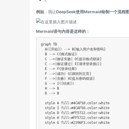
例如
：我让
DeepSeek使用Mermaid绘制一个流程
Mermaid语句内容是这样的：
graph TD

  A([开始]) --> B[输入用户名和密码]

  B --> C{格式验证}

  C -->|验证失败| D[提示格式错误]

  C -->|验证通过| E[请求登录接口]

  E --> F{登录结果}

  F -->|成功| G[跳转到主页]

  F -->|失败| H[提示密码错误]

  G --> I([结束])

  H --> B

  D --> B

  style A fill:#4CAF50,color:white

  style I fill:#4CAF50,color:white

  style D fill:#FF5722,color:white

  style H fill:#FF5722,color:white
