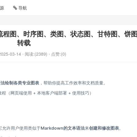
源
导航
d绘图（流程图、时序图、类图、状态图、甘特图、饼
转载
2025-03-14
⋅ 阅读:(2389)
⋅ 点赞:(0)
id语法绘制各类专业图表
，帮助你提高工作效率和文档质量。
门教程（网页端使用 + 本地客户端部署 + 使用技巧）
它允许用户使用类似于
Markdown的文本语法
来
创建和修改图表
。