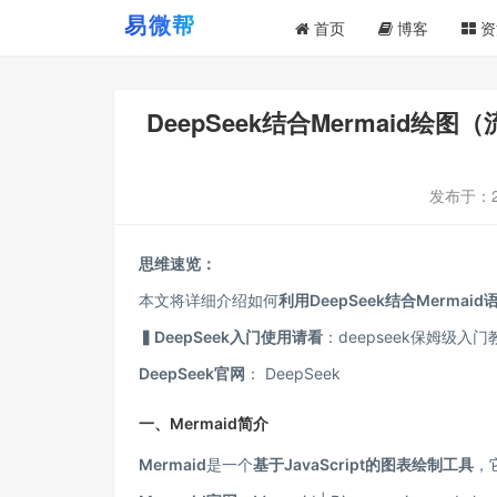
首页
博客
资
DeepSeek结合Mermai
发布于：
思维速览：
本文将详细介绍如何
利用DeepSeek结合Merma
▍DeepSeek入门使用请看
：
deepseek保姆级入
DeepSeek官网
：
DeepSeek
一、Mermaid简介
Mermaid
是一个
基于JavaScript的图表绘制工具
，