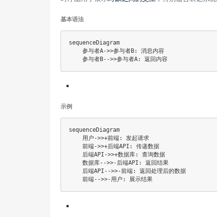
基本语法
sequenceDiagram

    参与者A->>参与者B: 消息内容

示例
sequenceDiagram

    用户->>+前端: 发起请求

    前端->>+后端API: 传递数据

    后端API->>+数据库: 查询数据

    数据库-->>-后端API: 返回结果

    后端API-->>-前端: 返回处理后的数据
