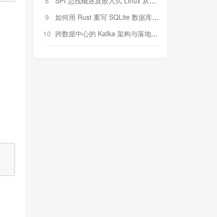
8
SPI 总线概述及嵌入式 Linux 从属 SPI 设备驱动程序开发（第二部分，实践）
9
如何用 Rust 重写 SQLite 数据库（二）:是否有市场空间？
10
跨数据中心的 Kafka 架构与落地实战