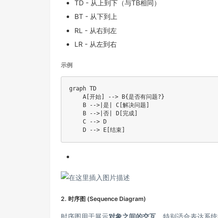
TD - 从上到下（与TB相同）
BT - 从下到上
RL - 从右到左
LR - 从左到右
示例
graph TD

    A[开始] --> B{是否有问题?}

    B -->|是| C[解决问题]

    B -->|否| D[完成]

    C --> D

2. 时序图 (Sequence Diagram)
时序图用于展示
对象之间的交互
，特别适合表达系统