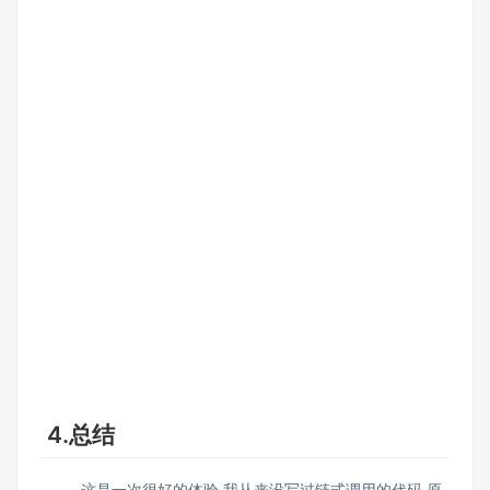
4.总结
这是一次很好的体验 我从来没写过链式调用的代码 原