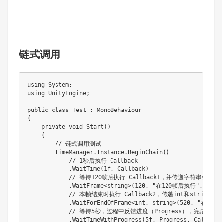
链式调用
using System;

using UnityEngine;

public class Test : MonoBehaviour

{

    private void Start()

    {

        // 链式调用测试

        TimeManager.Instance.BeginChain()

            // 1秒后执行 Callback

            .WaitTime(1f, Callback)

            // 等待120帧后执行 Callback1，并传递字符串参数

            .WaitFrame<string>(120, "在120帧后执行", Callb
            // 本帧结束时执行 Callback2，传递int和string参数
            .WaitForEndOfFrame<int, string>(520, "在本
            // 等待5秒，过程中反馈进度（Progress），完成后执行 C
            .WaitTimeWithProgress(5f, Progress, Callback)