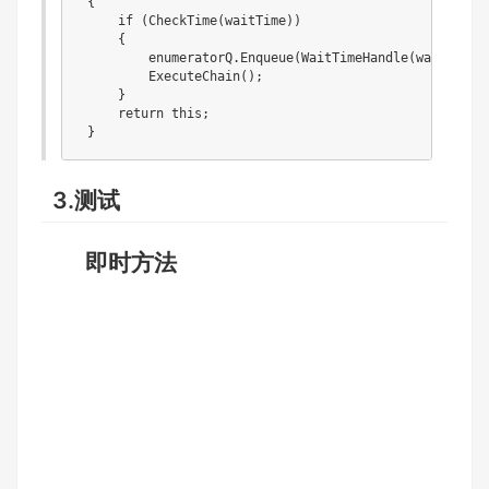
 {

     if (CheckTime(waitTime))

     {

         enumeratorQ.Enqueue(WaitTimeHandle(waitTime, 
         ExecuteChain();

     }

     return this;

 }
3.测试
即时方法