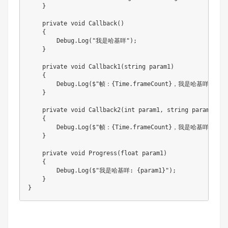
    }

    private void Callback()

    {

        Debug.Log("我是哈基咩");

    }

    private void Callback1(string param1)

    {

        Debug.Log($"帧：{Time.frameCount}，我是哈基咩: {par
    }

    private void Callback2(int param1, string param2)

    {

        Debug.Log($"帧：{Time.frameCount}，我是哈基咩: {pa
    }

    private void Progress(float param1)

    {

        Debug.Log($"我是哈基咩: {param1}");

    }

}