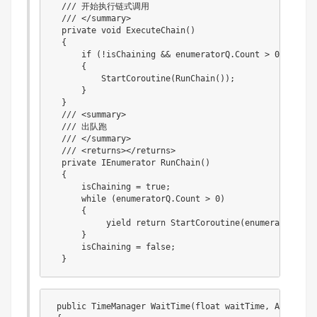
  /// 开始执行链式调用

  /// </summary>

  private void ExecuteChain()

  {

      if (!isChaining && enumeratorQ.Count > 0)

      {

          StartCoroutine(RunChain());

      }

  }

  /// <summary>

  /// 出队跑

  /// </summary>

  /// <returns></returns>

  private IEnumerator RunChain()

  {

      isChaining = true;

      while (enumeratorQ.Count > 0)

      {

           yield return StartCoroutine(enumeratorQ.Deq
      }

      isChaining = false;

 public TimeManager WaitTime(float waitTime, Action ca