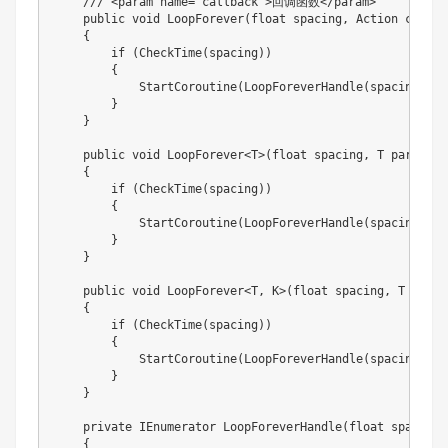
    /// <param name="callback">回调函数</param>

    public void LoopForever(float spacing, Action callbac
    {

        if (CheckTime(spacing))

        {

            StartCoroutine(LoopForeverHandle(spacing, ()
        }

    }

    public void LoopForever<T>(float spacing, T param, A
    {

        if (CheckTime(spacing))

        {

            StartCoroutine(LoopForeverHandle(spacing, ()
        }

    }

    public void LoopForever<T, K>(float spacing, T param
    {

        if (CheckTime(spacing))

        {

            StartCoroutine(LoopForeverHandle(spacing, ()
        }

    }

    private IEnumerator LoopForeverHandle(float spacing,
    {
