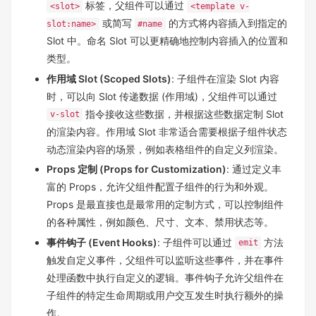
标签，父组件可以通过
<slot>
<template v-
或简写
的方式将内容插入到指定的
slot:name>
#name
Slot 中。命名 Slot 可以更精确地控制内容插入的位置和
类型。
作用域 Slot (Scoped Slots)
: 子组件在渲染 Slot 内容
时，可以向 Slot 传递数据 (作用域)，父组件可以通过
指令接收这些数据，并根据这些数据定制 Slot
v-slot
的渲染内容。作用域 Slot 非常适合需要根据子组件状态
动态渲染内容的场景，例如表格组件的自定义列渲染。
Props 定制 (Props for Customization)
: 通过定义丰
富的 Props，允许父组件配置子组件的行为和外观。
Props 是最直接也是最常用的定制方式，可以控制组件
的各种属性，例如颜色、尺寸、文本、禁用状态等。
事件钩子 (Event Hooks)
: 子组件可以通过
方法
emit
触发自定义事件，父组件可以监听这些事件，并在事件
处理函数中执行自定义的逻辑。事件钩子允许父组件在
子组件的特定生命周期或用户交互发生时执行额外的操
作。