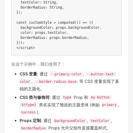
  textColor: String,

  borderRadius: String,

});

const customStyle = computed(() => ({

  backgroundColor: props.backgroundColor,

  color: props.textColor,

  borderRadius: props.borderRadius,

}));

在这个示例中，我们使用了：
CSS 变量
: 通过
,
--primary-color
--button-text-
,
等 CSS 变量实现了基
color
--border-radius-base
础的主题化。
CSS 类与修饰符
: 通过
Prop 和
type
my-button-
类名实现了预设的主题变体 (例如
,
-${type}
primary
).
success
Props 定制
: 通过
,
,
backgroundColor
textColor
Props 允许父组件直接覆盖样式。
borderRadius