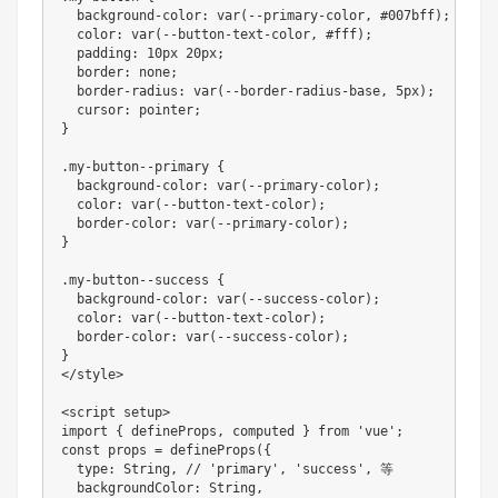
  background-color: var(--primary-color, #007bff);

  color: var(--button-text-color, #fff);

  padding: 10px 20px;

  border: none;

  border-radius: var(--border-radius-base, 5px);

  cursor: pointer;

}

.my-button--primary {

  background-color: var(--primary-color);

  color: var(--button-text-color);

  border-color: var(--primary-color);

}

.my-button--success {

  background-color: var(--success-color);

  color: var(--button-text-color);

  border-color: var(--success-color);

}

</style>

<script setup>

import { defineProps, computed } from 'vue';

const props = defineProps({

  type: String, // 'primary', 'success', 等

  backgroundColor: String,
