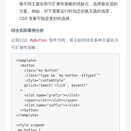
衡不同主题化和可扩展性策略的优缺点，选择最合适的
方案。例如，对于需要运行时动态切换主题的场景，
CSS 变量可能是更好的选择。
结合实际案例分析
让我们以
组件为例，展示如何结合多种主题化与
MyButton
可扩展性策略：
<template>

  <button

    class="my-button"

    :class="type && `my-button--${type}`"

    :style="customStyle"

    @click="$emit('click', $event)"

  >

    <slot name="prefix"></slot>

    <span><slot></slot></span>

    <slot name="suffix"></slot>

  </button>

</template>

<style scoped>

.my-button {
