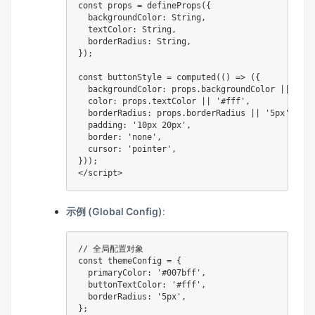
const props = defineProps({

  backgroundColor: String,

  textColor: String,

  borderRadius: String,

});

const buttonStyle = computed(() => ({

  backgroundColor: props.backgroundColor || '#007
  color: props.textColor || '#fff',

  borderRadius: props.borderRadius || '5px',

  padding: '10px 20px',

  border: 'none',

  cursor: 'pointer',

}));

示例 (Global Config)
:
// 全局配置对象
const
 themeConfig 
=
{
primaryColor
:
'#007bff'
,
buttonTextColor
:
'#fff'
,
borderRadius
:
'5px'
,
}
;