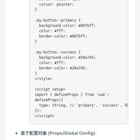
  cursor: pointer;

}

.my-button--primary {

  background-color: #007bff;

  color: #fff;

  border-color: #007bff;

}

.my-button--success {

  background-color: #28a745;

  color: #fff;

  border-color: #28a745;

}

</style>

<script setup>

import { defineProps } from 'vue';

defineProps({

  type: String, // 'primary', 'success', 等

});

基于配置对象 (Props/Global Config)
: