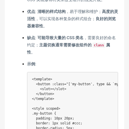
优点
:
清晰的样式结构
，易于理解和维护；
高度的灵
活性
，可以实现各种复杂的样式组合；
良好的浏览
器兼容性
。
缺点
:
可能导致大量的 CSS 类名
，需要良好的命名
约定；
主题切换通常需要修改组件的
属
class
性
。
示例
:
<template>

  <button :class="['my-button', type && `my-butt
    <slot></slot>

  </button>

</template>

<style scoped>

.my-button {

  padding: 10px 20px;

  border: 1px solid #ccc;

  border-radius: 5px;
