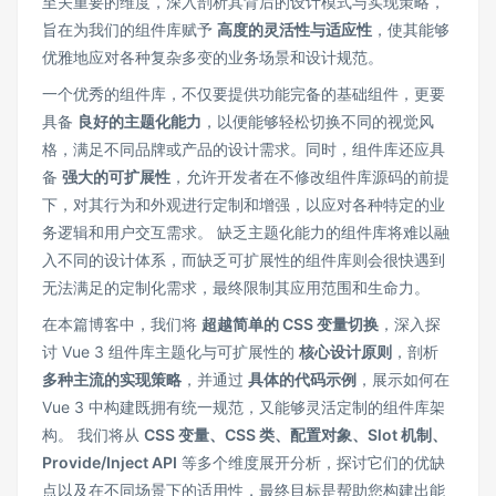
至关重要的维度，深入剖析其背后的设计模式与实现策略，
旨在为我们的组件库赋予
高度的灵活性与适应性
，使其能够
优雅地应对各种复杂多变的业务场景和设计规范。
一个优秀的组件库，不仅要提供功能完备的基础组件，更要
具备
良好的主题化能力
，以便能够轻松切换不同的视觉风
格，满足不同品牌或产品的设计需求。同时，组件库还应具
备
强大的可扩展性
，允许开发者在不修改组件库源码的前提
下，对其行为和外观进行定制和增强，以应对各种特定的业
务逻辑和用户交互需求。 缺乏主题化能力的组件库将难以融
入不同的设计体系，而缺乏可扩展性的组件库则会很快遇到
无法满足的定制化需求，最终限制其应用范围和生命力。
在本篇博客中，我们将
超越简单的 CSS 变量切换
，深入探
讨 Vue 3 组件库主题化与可扩展性的
核心设计原则
，剖析
多种主流的实现策略
，并通过
具体的代码示例
，展示如何在
Vue 3 中构建既拥有统一规范，又能够灵活定制的组件库架
构。 我们将从
CSS 变量、CSS 类、配置对象、Slot 机制、
Provide/Inject API
等多个维度展开分析，探讨它们的优缺
点以及在不同场景下的适用性，最终目标是帮助您构建出能