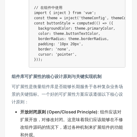
// 在组件中使用
import
{
 inject 
}
from
'vue'
;
const
 theme 
=
inject
(
'themeConfig'
,
 themeConfig
)
const
 buttonStyle 
=
computed
(
(
)
=>
(
{
backgroundColor
:
 theme
.
primaryColor
,
color
:
 theme
.
buttonTextColor
,
borderRadius
:
 theme
.
borderRadius
,
padding
:
'10px 20px'
,
border
:
'none'
,
cursor
:
'pointer'
,
}
)
)
;
组件库可扩展性的核心设计原则与关键实现机制
可扩展性是衡量组件库是否能够长期服务于各种复杂业务场
景的关键指标。一个好的可扩展性方案应该遵循以下核心设
计原则：
开放封闭原则 (Open/Closed Principle)
: 组件应该对
扩展开放，对修改封闭。这意味着我们应该能够在不修
改组件源码的情况下，通过各种机制来扩展组件的功能
和外观。