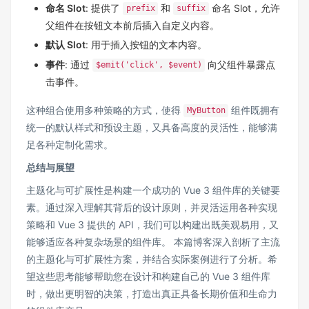
命名 Slot
: 提供了
和
命名 Slot，允许
prefix
suffix
父组件在按钮文本前后插入自定义内容。
默认 Slot
: 用于插入按钮的文本内容。
事件
: 通过
向父组件暴露点
$emit('click', $event)
击事件。
这种组合使用多种策略的方式，使得
组件既拥有
MyButton
统一的默认样式和预设主题，又具备高度的灵活性，能够满
足各种定制化需求。
总结与展望
主题化与可扩展性是构建一个成功的 Vue 3 组件库的关键要
素。通过深入理解其背后的设计原则，并灵活运用各种实现
策略和 Vue 3 提供的 API，我们可以构建出既美观易用，又
能够适应各种复杂场景的组件库。 本篇博客深入剖析了主流
的主题化与可扩展性方案，并结合实际案例进行了分析。希
望这些思考能够帮助您在设计和构建自己的 Vue 3 组件库
时，做出更明智的决策，打造出真正具备长期价值和生命力