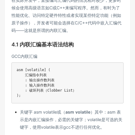
在实际开发中，直接编写汇编代码的情况相对较少，更多时
候会使用高级语言如C或C++来编写程序。然而，有时为了
性能优化、访问特定硬件特性或者实现某些特定功能（例如
原子操作），开发者可能会选择在C/C++代码中嵌入汇编代
码——这就是所谓的内联汇编。
4.1 内联汇编基本语法结构
GCC内联汇编
asm 
[
volatile
]
(
    汇编指令列表

:
 输出操作数列表

:
 输入操作数列表

:
)
;
关键字 asm volatile或（
asm
volatile
）其中：asm 表
示是内嵌汇编操作，必需的关键字；volatile是可选的关
键字，使用volatile表示gcc不进行任何优化。