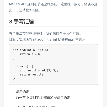
RISC-V ABI 规则细节还是很多的，这里挂一漏万，错误不足
指出，还请批评指正。
3 手写汇编
有了第二节的些许基础，我们来简单手写个汇编。
目标：实现函数int add(int a, int b)并在main中调用
int
add
(
int
 a
,
int
 b
)
{
return
 a 
+
 b
;
}
int
main
(
)
{
int
 result 
=
add
(
3
,
5
)
;
return
 result
;
}
调用约定
前一节中提到了根据RISC-V调用约定：