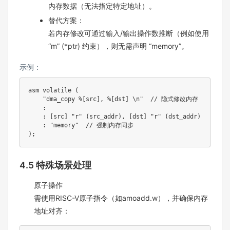
内存数据（无法指定特定地址）。
替代方案：
若内存修改可通过输入/输出操作数推断（例如使用
“m” (*ptr) 约束），则无需声明 “memory”。
示例：
asm volatile 
(
"dma_copy %[src], %[dst] \n"
// 隐式修改内存
:
:
[
src
]
"r"
(
src_addr
)
,
[
dst
]
"r"
(
dst_addr
)
:
"memory"
// 强制内存同步
)
;
4.5 特殊场景处理
原子操作
需使用RISC-V原子指令（如amoadd.w），并确保内存
地址对齐：