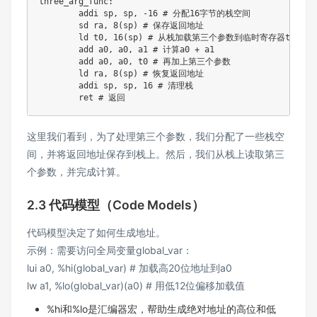
three_arg_func
:
	addi sp
,
 sp
,
-
16
 # 分配
16
字节的栈空间 

	sd ra
,
8
(
sp
)
 # 保存返回地址

	ld t0
,
16
(
sp
)
 # 从栈加载第三个参数到临时寄存器t0 

	add a0
,
 a0
,
 a1 # 计算a0 
+
 a1 

	add a0
,
 a0
,
 t0 # 再加上第三个参数 

	ld ra
,
8
(
sp
)
 # 恢复返回地址 

	addi sp
,
 sp
,
16
 # 清理栈

这里我们看到，为了处理第三个参数，我们分配了一些栈空
间，并将返回地址保存到栈上。然后，我们从栈上读取第三
个参数，并完成计算。
2.3 代码模型（Code Models）
代码模型决定了如何生成地址。
示例：需要访问全局变量global_var：
lui a0, %hi(global_var) # 加载高20位地址到a0
lw a1, %lo(global_var)(a0) # 用低12位偏移加载值
%hi和%lo是汇编器宏，帮助生成绝对地址的高位和低