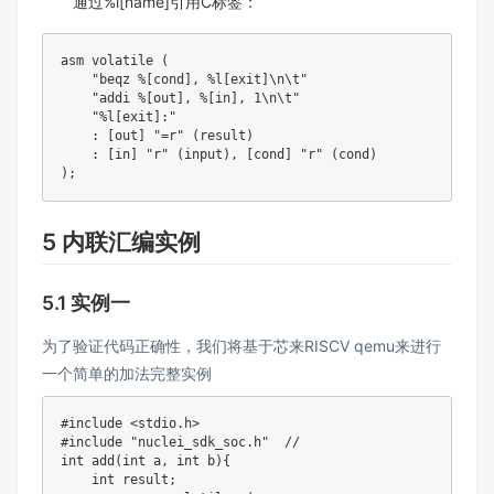
通过%l[name]引用C标签：
asm volatile 
(
"beqz %[cond], %l[exit]\n\t"
"addi %[out], %[in], 1\n\t"
"%l[exit]:"
:
[
out
]
"=r"
(
result
)
:
[
in
]
"r"
(
input
)
,
[
cond
]
"r"
(
cond
)
)
;
5 内联汇编实例
5.1 实例一
为了验证代码正确性，我们将基于芯来RISCV qemu来进行
一个简单的加法完整实例
#
include
<stdio.h>
#
include
"nuclei_sdk_soc.h"
//
int
add
(
int
 a
,
int
 b
)
{
int
 result
;