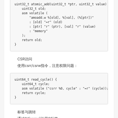
uint32_t 
atomic_add
(
uint32_t 
*
ptr
,
 uint32_t value
)
{
    uint32_t old
;
    asm volatile 
(
"amoadd.w %[old], %[val], (%[ptr])"
:
[
old
]
"=r"
(
old
)
:
[
ptr
]
"r"
(
ptr
)
,
[
val
]
"r"
(
value
)
:
"memory"
)
;
return
 old
;
}
CSR访问
使用csrr/csrw指令，注意权限问题：
uint64_t 
read_cycle
(
)
{
    uint64_t cycle
;
    asm volatile 
(
"csrr %0, cycle"
:
"=r"
(
cycle
)
)
;
return
 cycle
;
}
标签与跳转