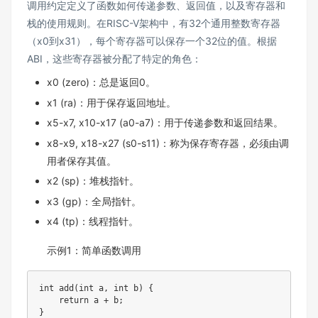
调用约定定义了函数如何传递参数、返回值，以及寄存器和
栈的使用规则。在RISC-V架构中，有32个通用整数寄存器
（x0到x31），每个寄存器可以保存一个32位的值。根据
ABI，这些寄存器被分配了特定的角色：
x0 (zero)：总是返回0。
x1 (ra)：用于保存返回地址。
x5-x7, x10-x17 (a0-a7)：用于传递参数和返回结果。
x8-x9, x18-x27 (s0-s11)：称为保存寄存器，必须由调
用者保存其值。
x2 (sp)：堆栈指针。
x3 (gp)：全局指针。
x4 (tp)：线程指针。
示例1：简单函数调用
int
add
(
int
 a
,
int
 b
)
{
return
 a 
+
 b
;
}