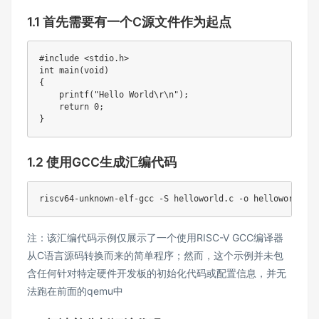
1.1 首先需要有一个C源文件作为起点
#
include
<stdio.h>
int
main
(
void
)
{
printf
(
"Hello World\r\n"
)
;
return
0
;
}
1.2 使用GCC生成汇编代码
riscv64-unknown-elf-gcc 
-S
 helloworld.c 
-o
注：该汇编代码示例仅展示了一个使用RISC-V GCC编译器
从C语言源码转换而来的简单程序；然而，这个示例并未包
含任何针对特定硬件开发板的初始化代码或配置信息，并无
法跑在前面的qemu中