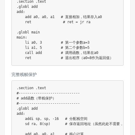
.
section 
.
.
globl add

add
:
    add a0
,
 a0
,
 a1   # 直接相加，结果存入a0

    ret               # ret 
=
 jr ra

.
globl main

main
:
    li a0
,
3
         # 第一个参数a
=
3
    li a1
,
5
         # 第二个参数b
=
5
    call add         # 调用函数，结果在a0

    ret              # 退出程序（a0
=
8
完整栈帧保护
.
section 
.
text

#
--
--
--
--
--
--
--
--
--
--
--
--
--
--
-
# add函数（带栈保护）

#
--
--
--
--
--
--
--
--
--
--
--
--
--
--
-
.
globl add

add
:
    addi sp
,
 sp
,
-
16
   # 分配栈空间

    sd ra
,
8
(
sp
)
       # 保存返回地址（虽然此处不需要，但演示
    add a0
,
 a0
,
 a1     # 核心计算
