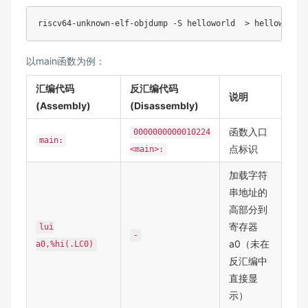
riscv64-unknown-elf-objdump 
-S
 helloworld  
>
以main函数为例：
汇编代码
反汇编代码
说明
(Assembly)
(Disassembly)
函数入口
0000000000010224
main:
点标识
<main>:
加载字符
串地址的
高部分到
寄存器
lui
-
a0（未在
a0,%hi(.LC0)
反汇编中
直接显
示）