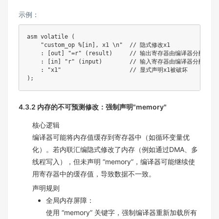
示例：
asm volatile 
(
"custom_op %[in], x1 \n"
// 隐式修改x1
:
[
out
]
"=r"
(
result
)
// 输出寄存器由编译器分配
:
[
in
]
"r"
(
input
)
// 输入寄存器由编译器分配
:
"x1"
// 显式声明x1被破坏
)
;
4.3.2 内存的不可预测修改：强制声明"memory"
核心逻辑
编译器可能将内存值缓存到寄存器中（如循环变量优
化）。若内联汇编隐式修改了内存（例如通过DMA、多
线程写入），但未声明 “memory”，编译器可能继续使
用寄存器中的缓存值，导致数据不一致。
声明规则
全局内存屏障：
使用 “memory” 关键字，强制编译器重新加载所有