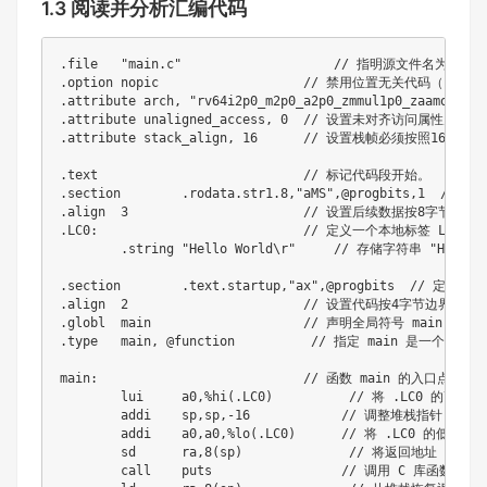
1.3 阅读并分析汇编代码
.
file	
"main.c"
// 指明源文件名为 mai
.
option nopic                   
// 禁用位置无关代码（PIC
.
attribute arch
,
"rv64i2p0_m2p0_a2p0_zmmul1p0_zaamo1p0_z
.
attribute unaligned_access
,
0
// 设置未对齐访问属性为0
.
attribute stack_align
,
16
// 设置栈帧必须按照16字节
.
text                           
// 标记代码段开始。
.
section	
.
rodata
.
str1
.
8
,
"aMS"
,
@progbits
,
1
// 定
.
align	
3
// 设置后续数据按8字节边界对
.
LC0
:
// 定义一个本地标签 LC0
.
string	
"Hello World\r"
// 存储字符串 "Hello 
.
section	
.
text
.
startup
,
"ax"
,
@progbits  
// 定义包
.
align	
2
// 设置代码按4字节边界对齐（
.
globl	main                    
// 声明全局符号 main，使
.
type	main
,
 @
function
// 指定 main 是一个函数。
main
:
// 函数 main 的入口点。
	lui	a0
,
%
hi
(
.
LC0
)
// 将 .LC0 的高部
	addi	sp
,
sp
,
-
16
// 调整堆栈指针 sp
	addi	a0
,
a0
,
%
lo
(
.
LC0
)
// 将 .LC0 的低部
	sd	ra
,
8
(
sp
)
// 将返回地址 ra 
	call	puts                 
// 调用 C 库函数 pu