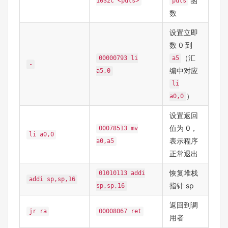
函
1032c <puts>
puts
数
设置立即
数 0 到
（汇
00000793 li
a5
-
编中对应
a5,0
li
）
a0,0
设置返回
值为 0，
00078513 mv
li a0,0
表示程序
a0,a5
正常退出
恢复堆栈
01010113 addi
addi sp,sp,16
指针 sp
sp,sp,16
返回到调
jr ra
00008067 ret
用者