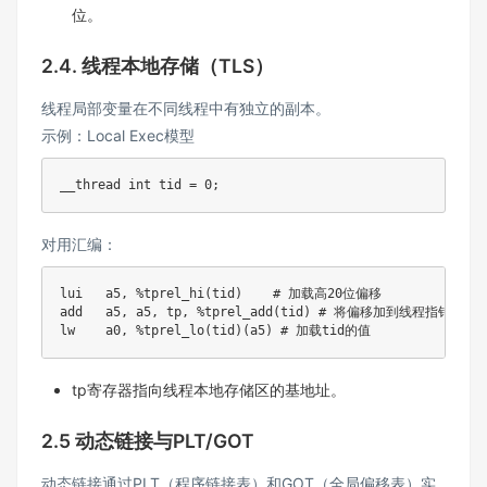
位。
2.4. 线程本地存储（TLS）
线程局部变量在不同线程中有独立的副本。
示例：Local Exec模型
__thread int tid 
=
0
;
对用汇编：
lui   a5
,
%
tprel_hi
(
tid
)
    # 加载高
20
位偏移

add   a5
,
 a5
,
 tp
,
%
tprel_add
(
tid
)
 # 将偏移加到线程指针（tp）
lw    a0
,
%
tprel_lo
(
tid
)
(
a5
)
tp寄存器指向线程本地存储区的基地址。
2.5 动态链接与PLT/GOT
动态链接通过PLT（程序链接表）和GOT（全局偏移表）实