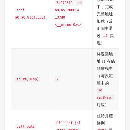
7d078513 addi
中，完成
addi
a0,a5,2000 #
完整地址
a0,a0,%lo(.LC0)
137d0
加载（反
<__errno+0xc>
汇编中通
过
实
a5
现）
将返回地
址 ra 存储
到堆栈中
（与反汇
sd ra,8(sp)
-
编中的
sd
ra,8(sp)
对应）
跳转并链
接到
0f0000ef jal
call puts