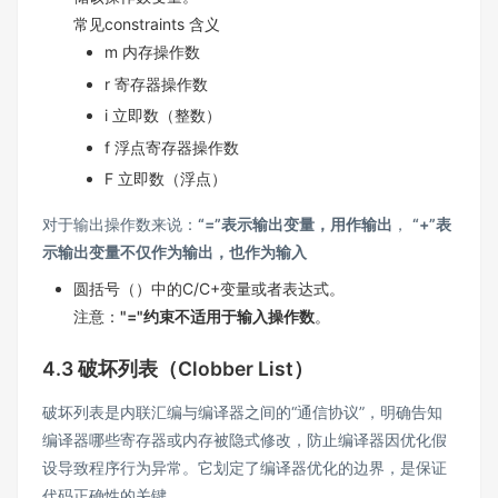
常见constraints 含义
m 内存操作数
r 寄存器操作数
i 立即数（整数）
f 浮点寄存器操作数
F 立即数（浮点）
对于输出操作数来说：
“=”表示输出变量，用作输出
，
“+”表
示输出变量不仅作为输出，也作为输入
圆括号（）中的C/C+变量或者表达式。
注意：
"="约束不适用于输入操作数
。
4.3 破坏列表（Clobber List）
破坏列表是内联汇编与编译器之间的“通信协议”，明确告知
编译器哪些寄存器或内存被隐式修改，防止编译器因优化假
设导致程序行为异常。它划定了编译器优化的边界，是保证
代码正确性的关键。