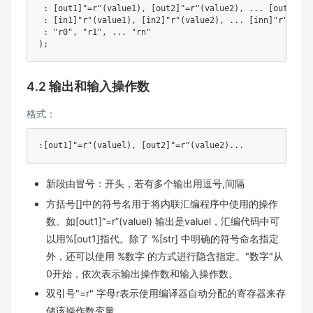
:
[
out1
]
"=r"
(
value1
)
,
[
out2
]
"=r"
(
value2
)
,
.
.
.
[
outn
]
"=r
:
[
in1
]
"r"
(
value1
)
,
[
in2
]
"r"
(
value2
)
,
.
.
.
[
inn
]
"r"
(
valu
:
"r0"
,
"r1"
,
.
.
.
"rn"
)
;
4.2 输出和输入操作数
格式：
:
[
out1
]
"=r"
(
valuel
)
,
[
out2
]
"=r"
(
value2
)
.
.
.
新段由冒号：开头，若有多个输出用逗号,间隔
方括号[]中的符号名用于将内联汇编程序中使用的操作
数。如[out1]“=r”(valuel) 输出是valuel，汇编代码中可
以用%[out1]指代。除了 %[str] 中明确的符号命名指定
外，还可以使用 %数字 的方式进行隐含指定。"数字"从
0开始，依次表示输出操作数和输入操作数。
双引号"=r" 字母r表示使用编译器自动分配的寄存器来存
储该操作数变量。