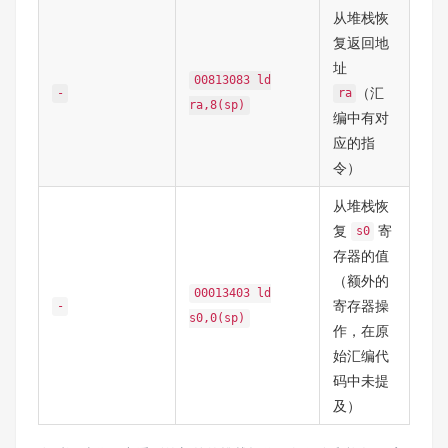
从堆栈恢
复返回地
址
00813083 ld
（汇
-
ra
ra,8(sp)
编中有对
应的指
令）
从堆栈恢
复
寄
s0
存器的值
（额外的
00013403 ld
寄存器操
-
s0,0(sp)
作，在原
始汇编代
码中未提
及）