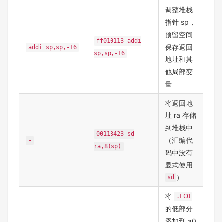
调整堆栈
指针 sp，
预留空间
ff010113 addi
保存返回
addi sp,sp,-16
sp,sp,-16
地址和其
他局部变
量
将返回地
址 ra 存储
到堆栈中
00113423 sd
（汇编代
-
ra,8(sp)
码中没有
显式使用
）
sd
将
.LC0
的低部分
添加到 a0