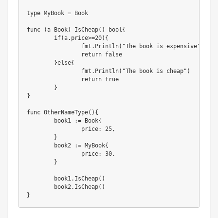
type
 MyBook 
=
 Book 

func
(
a Book
)
IsCheap
(
)
bool
{
if
(
a
.
price
>=
20
)
{
		fmt
.
Println
(
"The book is expensive"
)
return
false
}
else
{
		fmt
.
Println
(
"The book is cheap"
)
return
true
}
}
func
OtherNameType
(
)
{
	book1 
:=
 Book
{
		price
:
25
,
}
	book2 
:=
 MyBook
{
		price
:
30
,
}
	book1
.
IsCheap
(
)
	book2
.
IsCheap
(
)
}