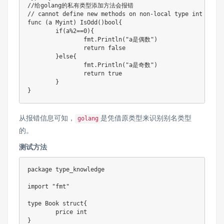
//给golang的私有类型添加方法会报错
// cannot define new methods on non-local type int
func
(
a Myint
)
IsOdd
(
)
bool
{
if
(
a
%
2
==
0
)
{
		fmt
.
Println
(
"a是偶数"
)
return
false
}
else
{
		fmt
.
Println
(
"a是奇数"
)
return
true
}
}
从报错信息可知，
是凭借原类型来识别别名类型
golang
的。
测试方法
package
 type_knowledge

import
"fmt"
type
 Book 
struct
{
	price 
int
}