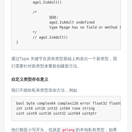
	age1
.
IsAdult
(
)
/*

		报错:

		age2.IsAdult undefined

		type Myage has no field or method IsAdult

	*/
// age2.IsAdult()
}
通过Type 关键字在原有类型基础上构造出一个新类型，我
们需要针对新类型来重新创建新方法。
自定义类型存在意义
我们不能给私有类型添加方法，例如
bool
byte
complex64
complex128
error
float32
float64
int
int8
int16
int32
int64
rune
string
uint
uint8
uint16
uint32
uint64
uintptr
他们都是小写开头，也就是
的本地私有类型，如果
golang