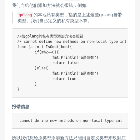
我们向给他们添加方法就会报错，例如:
的本地私有类型，指的是上述这些golang自带
golang
类型。我们自己定义的私有类型不算。
//给golang的私有类型添加方法会报错
// cannot define new methods on non-local type int
func
(
a 
int
)
IsOdd
(
)
bool
{
if
(
a
%
2
==
0
)
{
		fmt
.
Println
(
"a是偶数"
)
return
false
}
else
{
		fmt
.
Println
(
"a是奇数"
)
return
true
}
}
报错信息
 cannot define 
new
 methods on non
-
local 
type
int
所以我们想给原类型添加新方法只能用自定义类型来映射底