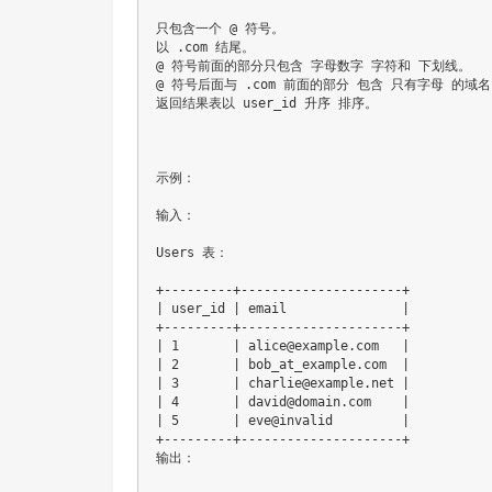
只包含一个 @ 符号。

以 .com 结尾。

@ 符号前面的部分只包含 字母数字 字符和 下划线。

@ 符号后面与 .com 前面的部分 包含 只有字母 的域名
返回结果表以 user_id 升序 排序。

示例：

输入：

Users 表：

+---------+---------------------+

| user_id | email               |

+---------+---------------------+

| 1       | alice@example.com   |

| 2       | bob_at_example.com  |

| 3       | charlie@example.net |

| 4       | david@domain.com    |

| 5       | eve@invalid         |

+---------+---------------------+

输出：
