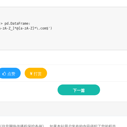
> pd.DataFrame:

-zA-Z_]*@[a-zA-Z]*\.com$')

点赞
打赏
下一篇
《信息网络传播权保护条例》，如果本站用户发布的内容侵犯了您的权益。