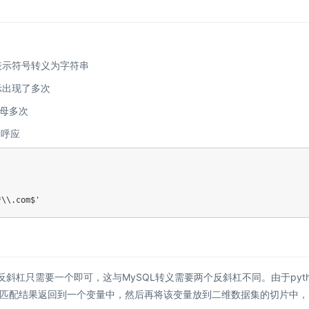
\\表示符号转义为字符串
表示出现了多次
字母多次
相呼应
*\\.com$'
义反斜杠只需要一个即可，这与MySQL转义需要两个反斜杠不同。由于pyth
匹配结果返回到一个变量中，然后再将该变量放到二维数据集的切片中，