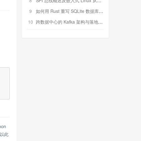
8
SPI 总线概述及嵌入式 Linux 从属 SPI 设备驱动程序开发（第二部分，实践）
9
如何用 Rust 重写 SQLite 数据库（二）:是否有市场空间？
10
跨数据中心的 Kafka 架构与落地实战
on
以此