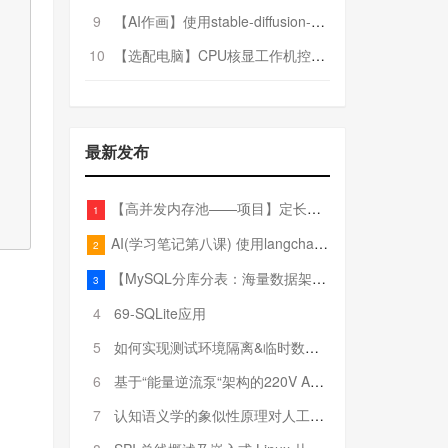
9
【AI作画】使用stable-diffusion-webui搭建AI作画平台
10
【选配电脑】CPU核显工作机控制预算5000
最新发布
【高并发内存池——项目】定长内存池——开胃小菜
1
AI(学习笔记第八课) 使用langchain的embedding models
2
【MySQL分库分表：海量数据架构的终极解决方案】
3
4
69-SQLite应用
5
如何实现测试环境隔离&临时数据库（pytest+SQLite）
6
基于“能量逆流泵“架构的220V AC至20V DC 300W高效电源设计
7
认知语义学的象似性原理对人工智能自然语言处理深层语义分析的影响与启示