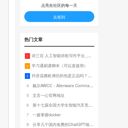
点亮在社区的每一天
去签到
热门文章
诗三百·人工智能诗歌写作平台_在线作诗机_藏头诗生成器_电脑对联_姓名作诗
1
学习通刷课脚本（可以直接用）
2
抖音温雅欧洲坊的包是正品吗？温雅卖的包为啥那么便宜？
3
4
戴尔AWCC：Alienware Command Center 故障排除方法，里面附有超全详解呦，快来快来，欢迎观看~
5
文言一心官网地址
6
第十七届全国大学生智能汽车竞赛全国总决赛参赛队伍奖项公告
7
一篇掌握docker
8
分享几个国内免费的ChatGPT镜像网址(亲测有效-4月25日更新)