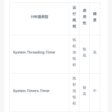
运
易
行
精
计时器类型
用
适用
线
度
性
程
线
程
高性
较
System.Threading.Timer
池
高
低级
低
线
时需
程
线
程
较
定期
System.Timers.Timer
池
中
高
后台
线
程