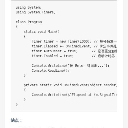
using System;

using System.Timers;

class Program

{

    static void Main()

    {

        Timer timer = new Timer(1000); // 每秒触发一次

        timer.Elapsed += OnTimedEvent; // 绑定事件处理程序

        timer.AutoReset = true;       // 是否重复触发

        timer.Enabled = true;         // 启动计时器

        Console.WriteLine("按 Enter 键退出...");

        Console.ReadLine();

    }

    private static void OnTimedEvent(object sender, Elap
    {

        Console.WriteLine($"Elapsed at {e.SignalTime}");

    }

}
缺点：