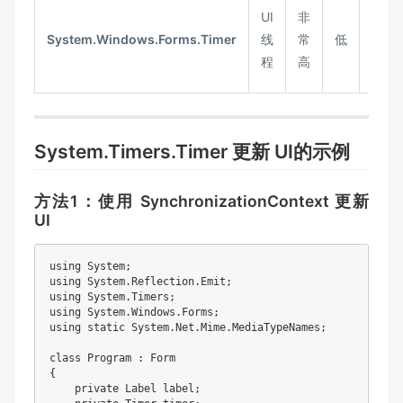
UI
非
更新
System.Windows.Forms.Timer
线
常
低
Wind
程
高
窗体 
System.Timers.Timer 更新 UI的示例
方法1：使用 SynchronizationContext 更新
UI
using System;

using System.Reflection.Emit;

using System.Timers;

using System.Windows.Forms;

using static System.Net.Mime.MediaTypeNames;

class Program : Form

{

    private Label label;
