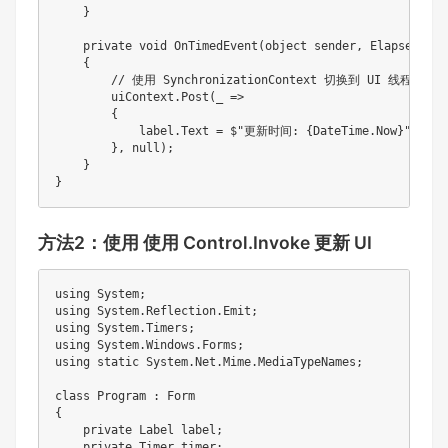
    }

    private void OnTimedEvent(object sender, ElapsedEvent
    {

        // 使用 SynchronizationContext 切换到 UI 线程

        uiContext.Post(_ =>

        {

            label.Text = $"更新时间: {DateTime.Now}";

        }, null);

    }

}
方法2：使用 使用 Control.Invoke 更新 UI
using System;

using System.Reflection.Emit;

using System.Timers;

using System.Windows.Forms;

using static System.Net.Mime.MediaTypeNames;

class Program : Form

{

    private Label label;

    private Timer timer;
