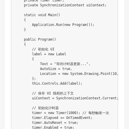
    private Timer timer;

    private SynchronizationContext uiContext;

    static void Main()

    {

        Application.Run(new Program());

    }

    public Program()

    {

        // 初始化 UI

        label = new Label

        {

            Text = "等待计时器更新...",

            AutoSize = true,

            Location = new System.Drawing.Point(10, 10)

        };

        this.Controls.Add(label);

        // 保存 UI 线程的上下文

        uiContext = SynchronizationContext.Current;

        // 初始化计时器

        timer = new Timer(1000); // 每秒触发一次

        timer.Elapsed += OnTimedEvent;

        timer.AutoReset = true;

        timer.Enabled = true;
