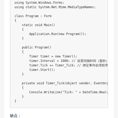
using System.Windows.Forms;

using static System.Net.Mime.MediaTypeNames;

class Program : Form

{

    static void Main()

    {

        Application.Run(new Program());

    }

    public Program()

    {

        Timer timer = new Timer();

        timer.Interval = 1000; // 设置间隔时间（毫秒）

        timer.Tick += Timer_Tick; // 绑定事件处理程序

        timer.Start();

    }

    private void Timer_Tick(object sender, EventArgs e)

    {

        Console.WriteLine("Tick: " + DateTime.Now);

    }

}
缺点：