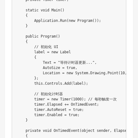
    static void Main()

    {

        Application.Run(new Program());

    }

    public Program()

    {

        // 初始化 UI

        label = new Label

        {

            Text = "等待计时器更新...",

            AutoSize = true,

            Location = new System.Drawing.Point(10, 10)

        };

        this.Controls.Add(label);

        // 初始化计时器

        timer = new Timer(1000); // 每秒触发一次

        timer.Elapsed += OnTimedEvent;

        timer.AutoReset = true;

        timer.Enabled = true;

    }

    private void OnTimedEvent(object sender, ElapsedEvent
    {
