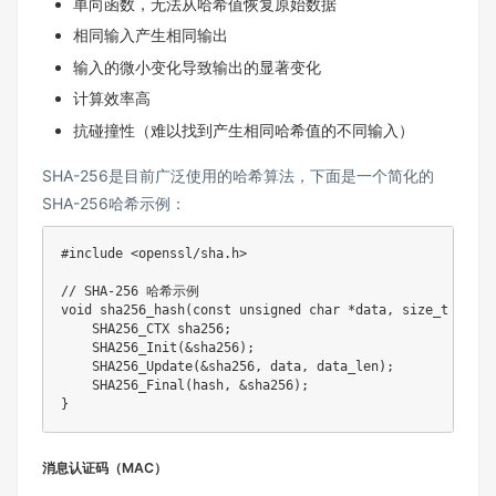
单向函数，无法从哈希值恢复原始数据
相同输入产生相同输出
输入的微小变化导致输出的显著变化
计算效率高
抗碰撞性（难以找到产生相同哈希值的不同输入）
SHA-256是目前广泛使用的哈希算法，下面是一个简化的
SHA-256哈希示例：
#
include
<openssl/sha.h>
// SHA-256 哈希示例
void
sha256_hash
(
const
unsigned
char
*
data
,
size_t
 data_
    SHA256_CTX sha256
;
SHA256_Init
(
&
sha256
)
;
SHA256_Update
(
&
sha256
,
 data
,
 data_len
)
;
SHA256_Final
(
hash
,
&
sha256
)
;
}
消息认证码（MAC）