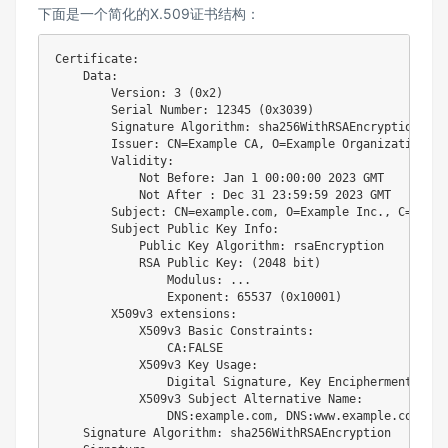
下面是一个简化的X.509证书结构：
Certificate:

    Data:

        Version: 3 (0x2)

        Serial Number: 12345 (0x3039)

        Signature Algorithm: sha256WithRSAEncryption

        Issuer: CN=Example CA, O=Example Organization, C=
        Validity:

            Not Before: Jan 1 00:00:00 2023 GMT

            Not After : Dec 31 23:59:59 2023 GMT

        Subject: CN=example.com, O=Example Inc., C=US

        Subject Public Key Info:

            Public Key Algorithm: rsaEncryption

            RSA Public Key: (2048 bit)

                Modulus: ...

                Exponent: 65537 (0x10001)

        X509v3 extensions:

            X509v3 Basic Constraints: 

                CA:FALSE

            X509v3 Key Usage: 

                Digital Signature, Key Encipherment

            X509v3 Subject Alternative Name: 

                DNS:example.com, DNS:www.example.com

    Signature Algorithm: sha256WithRSAEncryption
