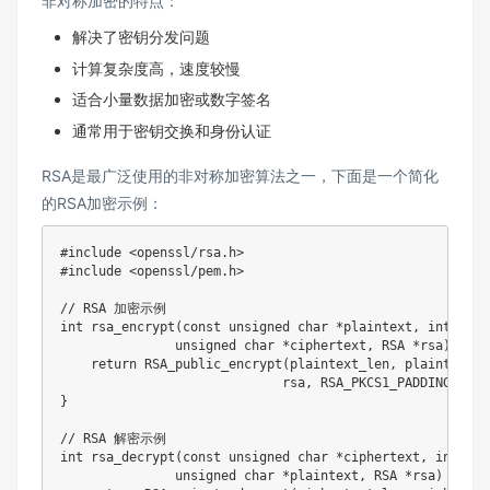
非对称加密的特点：
解决了密钥分发问题
计算复杂度高，速度较慢
适合小量数据加密或数字签名
通常用于密钥交换和身份认证
RSA是最广泛使用的非对称加密算法之一，下面是一个简化
的RSA加密示例：
#
include
<openssl/rsa.h>
#
include
<openssl/pem.h>
// RSA 加密示例
int
rsa_encrypt
(
const
unsigned
char
*
plaintext
,
int
 plai
unsigned
char
*
ciphertext
,
 RSA 
*
rsa
)
{
return
RSA_public_encrypt
(
plaintext_len
,
 plaintext
,
 
                             rsa
,
 RSA_PKCS1_PADDING
)
;
}
// RSA 解密示例
int
rsa_decrypt
(
const
unsigned
char
*
ciphertext
,
int
 cip
unsigned
char
*
plaintext
,
 RSA 
*
rsa
)
{