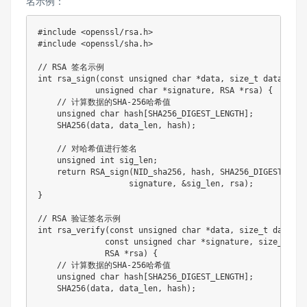
名示例：
#
include
<openssl/rsa.h>
#
include
<openssl/sha.h>
// RSA 签名示例
int
rsa_sign
(
const
unsigned
char
*
data
,
size_t
 data_len
,
unsigned
char
*
signature
,
 RSA 
*
rsa
)
{
// 计算数据的SHA-256哈希值
unsigned
char
 hash
[
SHA256_DIGEST_LENGTH
]
;
SHA256
(
data
,
 data_len
,
 hash
)
;
// 对哈希值进行签名
unsigned
int
 sig_len
;
return
RSA_sign
(
NID_sha256
,
 hash
,
 SHA256_DIGEST_LENG
                   signature
,
&
sig_len
,
 rsa
)
;
}
// RSA 验证签名示例
int
rsa_verify
(
const
unsigned
char
*
data
,
size_t
 data_le
const
unsigned
char
*
signature
,
size_t
 sig
              RSA 
*
rsa
)
{
// 计算数据的SHA-256哈希值
unsigned
char
 hash
[
SHA256_DIGEST_LENGTH
]
;
SHA256
(
data
,
 data_len
,
 hash
)
;