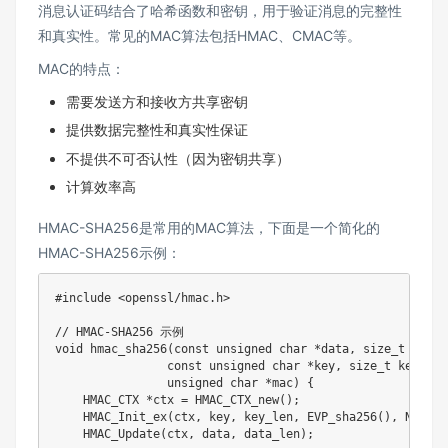
消息认证码结合了哈希函数和密钥，用于验证消息的完整性
和真实性。常见的MAC算法包括HMAC、CMAC等。
MAC的特点：
需要发送方和接收方共享密钥
提供数据完整性和真实性保证
不提供不可否认性（因为密钥共享）
计算效率高
HMAC-SHA256是常用的MAC算法，下面是一个简化的
HMAC-SHA256示例：
#
include
<openssl/hmac.h>
// HMAC-SHA256 示例
void
hmac_sha256
(
const
unsigned
char
*
data
,
size_t
 data_
const
unsigned
char
*
key
,
size_t
 key_len
unsigned
char
*
mac
)
{
    HMAC_CTX 
*
ctx 
=
HMAC_CTX_new
(
)
;
HMAC_Init_ex
(
ctx
,
 key
,
 key_len
,
EVP_sha256
(
)
,
NULL
)
;
HMAC_Update
(
ctx
,
 data
,
 data_len
)
;