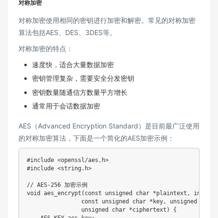
对称加密
对称加密使用相同的密钥进行加密和解密。常见的对称加密
算法包括AES、DES、3DES等。
对称加密的特点：
速度快，适合大量数据加密
密钥管理复杂，需要安全分发密钥
密钥数量随通信方数量平方增长
通常用于会话数据加密
AES（Advanced Encryption Standard）是目前最广泛使用
的对称加密算法，下面是一个简化的AES加密示例：
#
include
<openssl/aes.h>
#
include
<string.h>
// AES-256 加密示例
void
aes_encrypt
(
const
unsigned
char
*
plaintext
,
int
 pla
const
unsigned
char
*
key
,
unsigned
char
unsigned
char
*
ciphertext
)
{