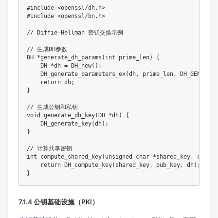
#
include
<openssl/dh.h>
#
include
<openssl/bn.h>
// Diffie-Hellman 密钥交换示例
// 生成DH参数
DH 
*
generate_dh_params
(
int
 prime_len
)
{
    DH 
*
dh 
=
DH_new
(
)
;
DH_generate_parameters_ex
(
dh
,
 prime_len
,
 DH_GENERATO
return
 dh
;
}
// 生成公钥和私钥
void
generate_dh_key
(
DH 
*
dh
)
{
DH_generate_key
(
dh
)
;
}
// 计算共享密钥
int
compute_shared_key
(
unsigned
char
*
shared_key
,
const
 
return
DH_compute_key
(
shared_key
,
 pub_key
,
 dh
)
;
}
7.1.4 公钥基础设施（PKI）