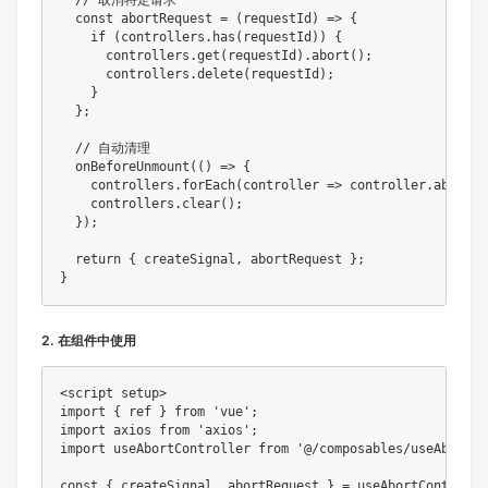
  // 取消特定请求

  const abortRequest = (requestId) => {

    if (controllers.has(requestId)) {

      controllers.get(requestId).abort();

      controllers.delete(requestId);

    }

  };

  // 自动清理

  onBeforeUnmount(() => {

    controllers.forEach(controller => controller.abort())
    controllers.clear();

  });

  return { createSignal, abortRequest };

}
2. 在组件中使用
<script setup>

import { ref } from 'vue';

import axios from 'axios';

import useAbortController from '@/composables/useAbortCo
const { createSignal, abortRequest } = useAbortController