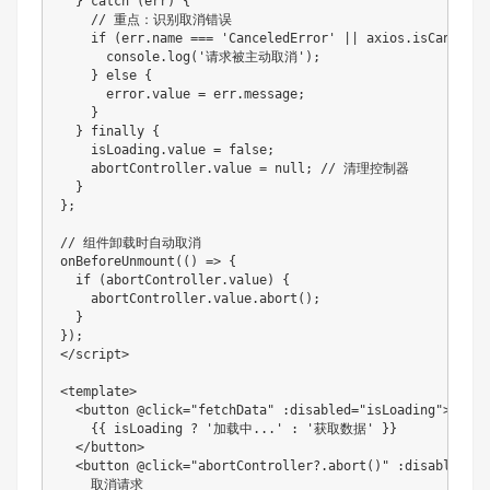
  } catch (err) {

    // 重点：识别取消错误

    if (err.name === 'CanceledError' || axios.isCancel(er
      console.log('请求被主动取消');

    } else {

      error.value = err.message;

    }

  } finally {

    isLoading.value = false;

    abortController.value = null; // 清理控制器

  }

};

// 组件卸载时自动取消

onBeforeUnmount(() => {

  if (abortController.value) {

    abortController.value.abort();

  }

});

</script>

<template>

  <button @click="fetchData" :disabled="isLoading">

    {
{ isLoading ? '加载中...' : '获取数据' }}

  </button>

  <button @click="abortController?.abort()" :disabled="!
    取消请求
