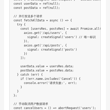
const userData = ref(null);

const postData = ref(null);

// 并行发送多个请求

const fetchAllData = async () => {

  try {

    const [usersRes, postsRes] = await Promise.all([

      axios.get('/api/users', {

        signal: createSignal('users') // 唯一标识

      }),

      axios.get('/api/posts', {

        signal: createSignal('posts')

      })

    ]);

    userData.value = usersRes.data;

    postData.value = postsRes.data;

  } catch (err) {

    if (!err.name.includes('Cancel')) {

      console.error('请求失败:', err);

    }

  }

};

// 手动取消用户数据请求

const cancelUsers = () => abortRequest('users');
