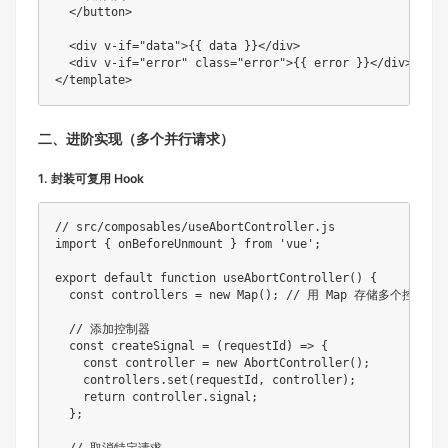
  </button>

  <div v-if="data">{
{ data }}</div>

  <div v-if="error" class="error">{
{ error }}</div>

</template>
二、进阶实现（多个并行请求）
1. 封装可复用 Hook
// src/composables/useAbortController.js

import { onBeforeUnmount } from 'vue';

export default function useAbortController() {

  const controllers = new Map(); // 用 Map 存储多个控制器

  // 添加控制器

  const createSignal = (requestId) => {

    const controller = new AbortController();

    controllers.set(requestId, controller);

    return controller.signal;

  };
