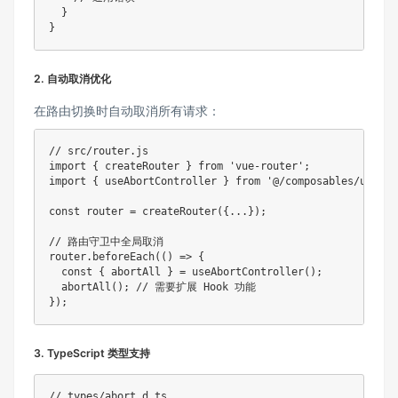
  }

}
2. 自动取消优化
在路由切换时自动取消所有请求：
// src/router.js

import { createRouter } from 'vue-router';

import { useAbortController } from '@/composables/useAbo
const router = createRouter({...});

// 路由守卫中全局取消

router.beforeEach(() => {

  const { abortAll } = useAbortController();

  abortAll(); // 需要扩展 Hook 功能

});
3. TypeScript 类型支持
// types/abort.d.ts
