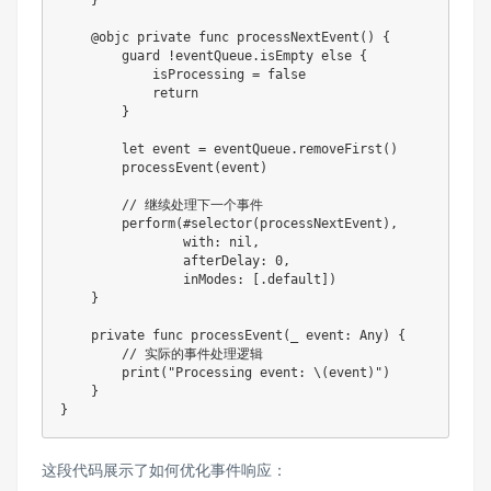
@objc
private
func
processNextEvent
(
)
{
guard
!
eventQueue
.
isEmpty
else
{
            isProcessing 
=
false
return
}
let
 event 
=
 eventQueue
.
removeFirst
(
)
processEvent
(
event
)
// 继续处理下一个事件
perform
(
#
selector
(
processNextEvent
)
,
                with
:
nil
,
                afterDelay
:
0
,
                inModes
:
[
.
default
]
)
}
private
func
processEvent
(
_
 event
:
Any
)
{
// 实际的事件处理逻辑
print
(
"Processing event: 
\(
event
)
"
)
}
}
这段代码展示了如何优化事件响应：