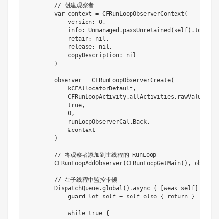
// 创建观察者
var
 context 
=
CFRunLoopObserverContext
(
            version
:
0
,
            info
:
Unmanaged
.
passUnretained
(
self
)
.
toOpaqu
            retain
:
nil
,
            release
:
nil
,
            copyDescription
:
nil
)
        observer 
=
CFRunLoopObserverCreate
(
kCFAllocatorDefault
,
CFRunLoopActivity
.
allActivities
.
rawValue
,
true
,
0
,
            runLoopObserverCallBack
,
&
context

)
// 将观察者添加到主线程的 RunLoop
CFRunLoopAddObserver
(
CFRunLoopGetMain
(
)
,
 observe
// 在子线程中监控卡顿
DispatchQueue
.
global
(
)
.
async 
{
[
weak
self
]
in
guard
let
self
=
self
else
{
return
}
while
true
{