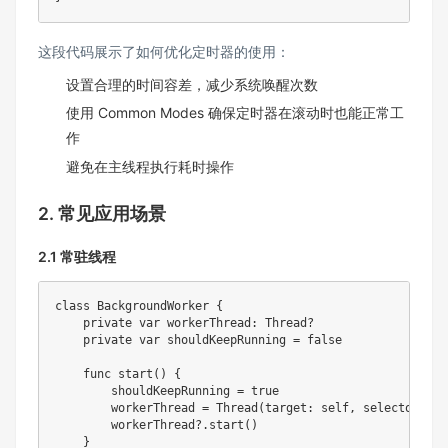
这段代码展示了如何优化定时器的使用：
设置合理的时间容差，减少系统唤醒次数
使用 Common Modes 确保定时器在滚动时也能正常工
作
避免在主线程执行耗时操作
2. 常见应用场景
2.1 常驻线程
class
BackgroundWorker
{
private
var
 workerThread
:
Thread
?
private
var
 shouldKeepRunning 
=
false
func
start
(
)
{
        shouldKeepRunning 
=
true
        workerThread 
=
Thread
(
target
:
self
,
 selector
:
 #
s
        workerThread
?
.
start
(
)
}