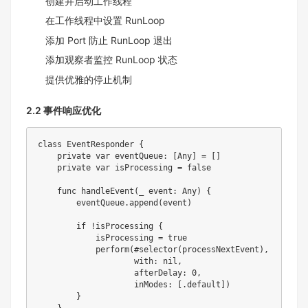
创建并启动工作线程
在工作线程中设置 RunLoop
添加 Port 防止 RunLoop 退出
添加观察者监控 RunLoop 状态
提供优雅的停止机制
2.2 事件响应优化
class
EventResponder
{
private
var
 eventQueue
:
[
Any
]
=
[
]
private
var
 isProcessing 
=
false
func
handleEvent
(
_
 event
:
Any
)
{
        eventQueue
.
append
(
event
)
if
!
isProcessing 
{
            isProcessing 
=
true
perform
(
#
selector
(
processNextEvent
)
,
                    with
:
nil
,
                    afterDelay
:
0
,
                    inModes
:
[
.
default
]
)
}
}