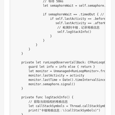
// 等待 50ms
let
 semaphoreWait 
=
self
.
semaphore
.
wait
(
if
 semaphoreWait 
==
.
timedOut 
{
// 超时
if
self
.
lastActivity 
==
.
beforeSourc
self
.
lastActivity 
==
.
afterWaitin
// 检测到卡顿，记录堆栈信息
self
.
logStackInfo
(
)
}
}
}
}
}
private
let
 runLoopObserverCallBack
:
CFRunLoopObserv
guard
let
 info 
=
 info 
else
{
return
}
let
 monitor 
=
Unmanaged
<
RunLoopMonitor
>
.
fromOpaq
        monitor
.
lastActivity 
=
 activity

        monitor
.
lastTime 
=
Date
(
)
.
timeIntervalSince1970

        monitor
.
semaphore
.
signal
(
)
}
private
func
logStackInfo
(
)
{
// 获取当前线程的堆栈信息
let
 callStackSymbols 
=
Thread
.
callStackSymbols

print
(
"卡顿堆栈信息：
\(
callStackSymbols
)
"
)
}