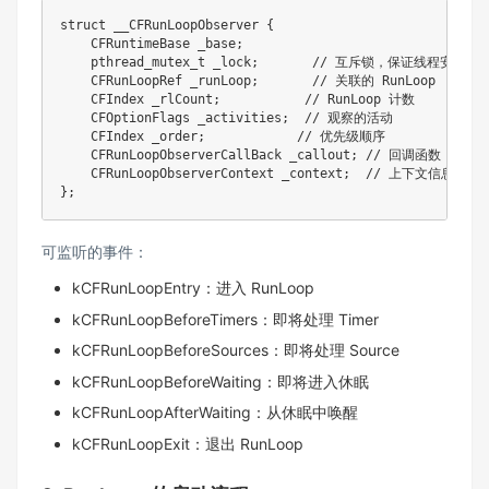
struct
__CFRunLoopObserver
{
    CFRuntimeBase _base
;
pthread_mutex_t
 _lock
;
// 互斥锁，保证线程安全
    CFRunLoopRef _runLoop
;
// 关联的 RunLoop
    CFIndex _rlCount
;
// RunLoop 计数
    CFOptionFlags _activities
;
// 观察的活动
    CFIndex _order
;
// 优先级顺序
    CFRunLoopObserverCallBack _callout
;
// 回调函数
    CFRunLoopObserverContext _context
;
// 上下文信息
}
;
可监听的事件：
kCFRunLoopEntry：进入 RunLoop
kCFRunLoopBeforeTimers：即将处理 Timer
kCFRunLoopBeforeSources：即将处理 Source
kCFRunLoopBeforeWaiting：即将进入休眠
kCFRunLoopAfterWaiting：从休眠中唤醒
kCFRunLoopExit：退出 RunLoop