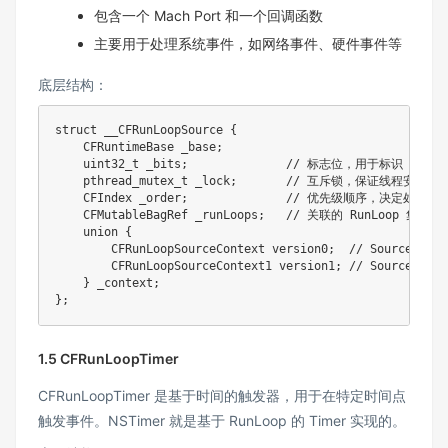
包含一个 Mach Port 和一个回调函数
主要用于处理系统事件，如网络事件、硬件事件等
底层结构：
struct
__CFRunLoopSource
{
    CFRuntimeBase _base
;
uint32_t
 _bits
;
// 标志位，用于标识 Sour
pthread_mutex_t
 _lock
;
// 互斥锁，保证线程安全
    CFIndex _order
;
// 优先级顺序，决定处理顺
    CFMutableBagRef _runLoops
;
// 关联的 RunLoop 集合
union
{
        CFRunLoopSourceContext version0
;
// Source0 上
        CFRunLoopSourceContext1 version1
;
// Source1 上
}
 _context
;
}
;
1.5 CFRunLoopTimer
CFRunLoopTimer 是基于时间的触发器，用于在特定时间点
触发事件。NSTimer 就是基于 RunLoop 的 Timer 实现的。