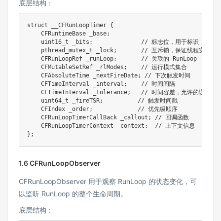
底层结构：
struct
__CFRunLoopTimer
{
    CFRuntimeBase _base
;
uint16_t
 _bits
;
// 标志位，用于标识 Time
pthread_mutex_t
 _lock
;
// 互斥锁，保证线程安全
    CFRunLoopRef _runLoop
;
// 关联的 RunLoop
    CFMutableSetRef _rlModes
;
// 运行模式集合
    CFAbsoluteTime _nextFireDate
;
// 下次触发时间
    CFTimeInterval _interval
;
// 时间间隔
    CFTimeInterval _tolerance
;
// 时间容差，允许的误差范
uint64_t
 _fireTSR
;
// 触发时间戳
    CFIndex _order
;
// 优先级顺序
    CFRunLoopTimerCallBack _callout
;
// 回调函数
    CFRunLoopTimerContext _context
;
// 上下文信息
}
;
1.6 CFRunLoopObserver
CFRunLoopObserver 用于观察 RunLoop 的状态变化，可
以监听 RunLoop 的整个生命周期。
底层结构：