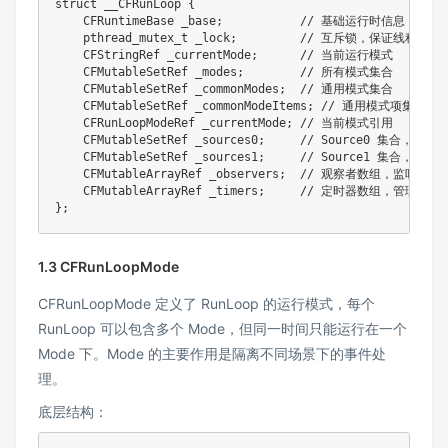
struct
__CFRunLoop
{
    CFRuntimeBase _base
;
// 基础运行时信息
pthread_mutex_t
 _lock
;
// 互斥锁，保证线程安全
    CFStringRef _currentMode
;
// 当前运行模式
    CFMutableSetRef _modes
;
// 所有模式集合
    CFMutableSetRef _commonModes
;
// 通用模式集合
    CFMutableSetRef _commonModeItems
;
// 通用模式项集合
    CFRunLoopModeRef _currentMode
;
// 当前模式引用
    CFMutableSetRef _sources0
;
// Source0 集合，处
    CFMutableSetRef _sources1
;
// Source1 集合，处理
    CFMutableArrayRef _observers
;
// 观察者数组，监听 Run
    CFMutableArrayRef _timers
;
// 定时器数组，管理定时
}
;
1.3 CFRunLoopMode
CFRunLoopMode 定义了 RunLoop 的运行模式，每个
RunLoop 可以包含多个 Mode，但同一时间只能运行在一个
Mode 下。Mode 的主要作用是隔离不同场景下的事件处
理。
底层结构：