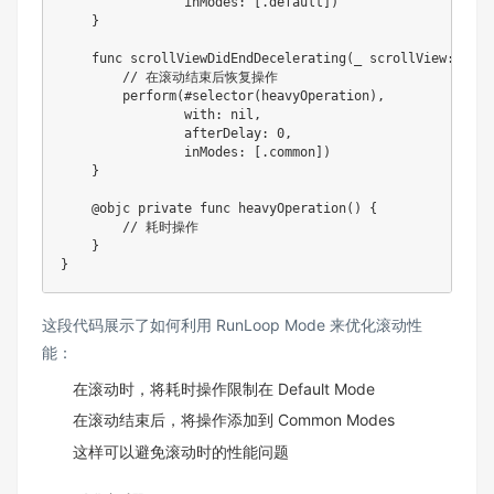
                inModes
:
[
.
default
]
)
}
func
scrollViewDidEndDecelerating
(
_
 scrollView
:
UISc
// 在滚动结束后恢复操作
perform
(
#
selector
(
heavyOperation
)
,
                with
:
nil
,
                afterDelay
:
0
,
                inModes
:
[
.
common
]
)
}
@objc
private
func
heavyOperation
(
)
{
// 耗时操作
}
}
这段代码展示了如何利用 RunLoop Mode 来优化滚动性
能：
在滚动时，将耗时操作限制在 Default Mode
在滚动结束后，将操作添加到 Common Modes
这样可以避免滚动时的性能问题