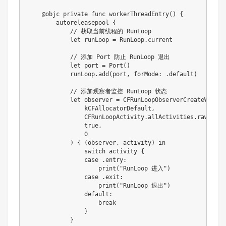
@objc
private
func
workerThreadEntry
(
)
{
        autoreleasepool 
{
// 获取当前线程的 RunLoop
let
 runLoop 
=
RunLoop
.
current

// 添加 Port 防止 RunLoop 退出
let
 port 
=
Port
(
)
            runLoop
.
add
(
port
,
 forMode
:
.
default
)
// 添加观察者监控 RunLoop 状态
let
 observer 
=
CFRunLoopObserverCreateWithHa
kCFAllocatorDefault
,
CFRunLoopActivity
.
allActivities
.
rawValue
true
,
0
)
{
(
observer
,
 activity
)
in
switch
 activity 
{
case
.
entry
:
print
(
"RunLoop 进入"
)
case
.
exit
:
print
(
"RunLoop 退出"
)
default
:
break
}
}