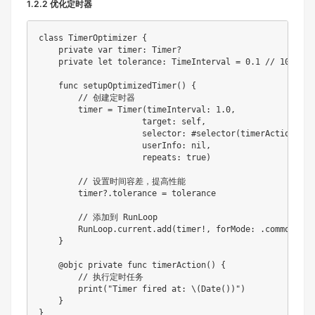
1.2.2 优化定时器
class
TimerOptimizer
{
private
var
 timer
:
Timer
?
private
let
 tolerance
:
TimeInterval
=
0.1
// 100ms
func
setupOptimizedTimer
(
)
{
// 创建定时器
        timer 
=
Timer
(
timeInterval
:
1.0
,
                     target
:
self
,
                     selector
:
 #
selector
(
timerAction
)
,
                     userInfo
:
nil
,
                     repeats
:
true
)
// 设置时间容差，提高性能
        timer
?
.
tolerance 
=
 tolerance

// 添加到 RunLoop
RunLoop
.
current
.
add
(
timer
!
,
 forMode
:
.
common
)
}
@objc
private
func
timerAction
(
)
{
// 执行定时任务
print
(
"
Timer
 fired at
:
 \
(
Date
(
)
)
"
)
}
}