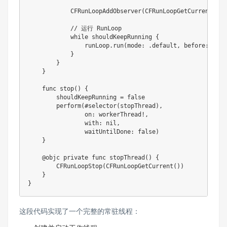
CFRunLoopAddObserver
(
CFRunLoopGetCurrent
(
)
,
 
// 运行 RunLoop
while
 shouldKeepRunning 
{
                runLoop
.
run
(
mode
:
.
default
,
 before
:
.
dis
}
}
}
func
stop
(
)
{
        shouldKeepRunning 
=
false
perform
(
#
selector
(
stopThread
)
,
                on
:
 workerThread
!
,
                with
:
nil
,
                waitUntilDone
:
false
)
}
@objc
private
func
stopThread
(
)
{
CFRunLoopStop
(
CFRunLoopGetCurrent
(
)
)
}
}
这段代码实现了一个完整的常驻线程：