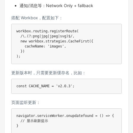
通知/消息等：Network Only + fallback
搭配 Workbox，配置如下：
workbox.routing.registerRoute(

  /\.(?:png|jpg|jpeg|svg)$/,

  new workbox.strategies.CacheFirst({

    cacheName: 'images',

  })

);
更新版本时，只需要更新缓存名，比如：
const CACHE_NAME = 'v2.0.3';
页面监听更新：
navigator.serviceWorker.onupdatefound = () => {

  // 显示刷新提示

}