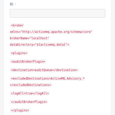
如：
<broker
xmlns="http://activemq.apache.org/schema/core"
brokerName="localhost"
dataDirectory="${activemq.data}">
<plugins>
<auditBrokerPlugin>
<destination>auditQueue</destination>
<excludedDestinations>ActiveMQ.Advisory.*
</excludedDestinations>
<logAll>true</logAll>
</auditBrokerPlugin>
</plugins>