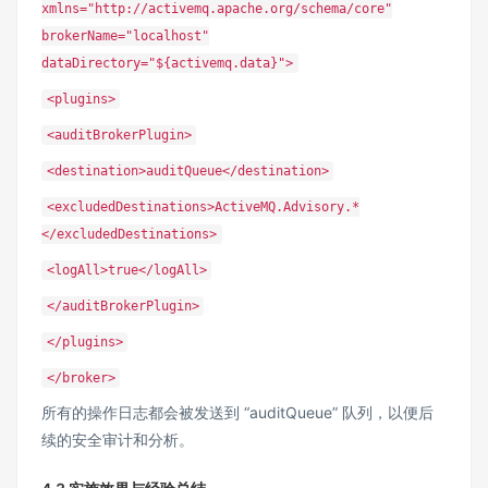
xmlns="http://activemq.apache.org/schema/core"
brokerName="localhost"
dataDirectory="${activemq.data}">
<plugins>
<auditBrokerPlugin>
<destination>auditQueue</destination>
<excludedDestinations>ActiveMQ.Advisory.*
</excludedDestinations>
<logAll>true</logAll>
</auditBrokerPlugin>
</plugins>
</broker>
所有的操作日志都会被发送到 “auditQueue” 队列，以便后
续的安全审计和分析。