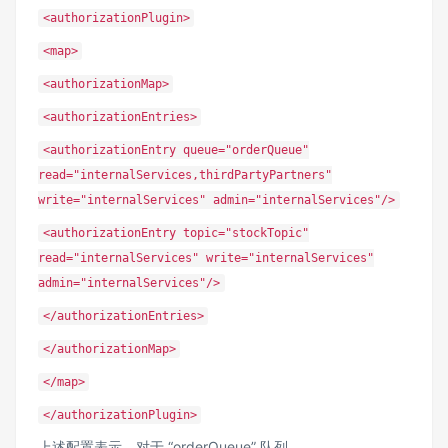
<authorizationPlugin>
<map>
<authorizationMap>
<authorizationEntries>
<authorizationEntry queue="orderQueue"
read="internalServices,thirdPartyPartners"
write="internalServices" admin="internalServices"/>
<authorizationEntry topic="stockTopic"
read="internalServices" write="internalServices"
admin="internalServices"/>
</authorizationEntries>
</authorizationMap>
</map>
</authorizationPlugin>
上述配置表示，对于 “orderQueue” 队列，