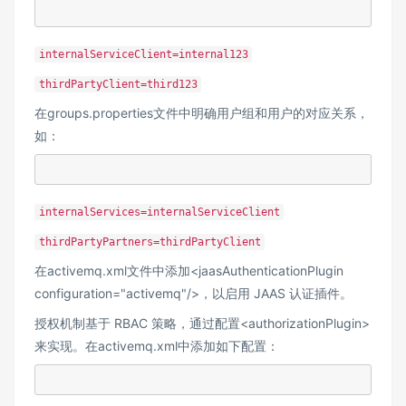
internalServiceClient=internal123
thirdPartyClient=third123
在groups.properties文件中明确用户组和用户的对应关系，
如：
internalServices=internalServiceClient
thirdPartyPartners=thirdPartyClient
在activemq.xml文件中添加<jaasAuthenticationPlugin
configuration="activemq"/>，以启用 JAAS 认证插件。
授权机制基于 RBAC 策略，通过配置<authorizationPlugin>
来实现。在activemq.xml中添加如下配置：