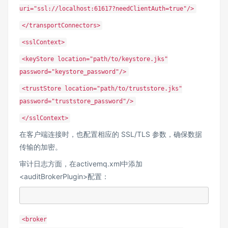
uri="ssl://localhost:61617?needClientAuth=true"/>
</transportConnectors>
<sslContext>
<keyStore location="path/to/keystore.jks"
password="keystore_password"/>
<trustStore location="path/to/truststore.jks"
password="truststore_password"/>
</sslContext>
在客户端连接时，也配置相应的 SSL/TLS 参数，确保数据
传输的加密。
审计日志方面，在activemq.xml中添加
<auditBrokerPlugin>配置：
<broker