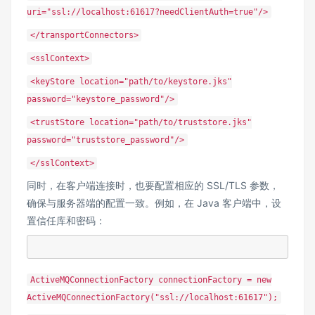
uri="ssl://localhost:61617?needClientAuth=true"/>
</transportConnectors>
<sslContext>
<keyStore location="path/to/keystore.jks"
password="keystore_password"/>
<trustStore location="path/to/truststore.jks"
password="truststore_password"/>
</sslContext>
同时，在客户端连接时，也要配置相应的 SSL/TLS 参数，
确保与服务器端的配置一致。例如，在 Java 客户端中，设
置信任库和密码：
ActiveMQConnectionFactory connectionFactory = new
ActiveMQConnectionFactory("ssl://localhost:61617");