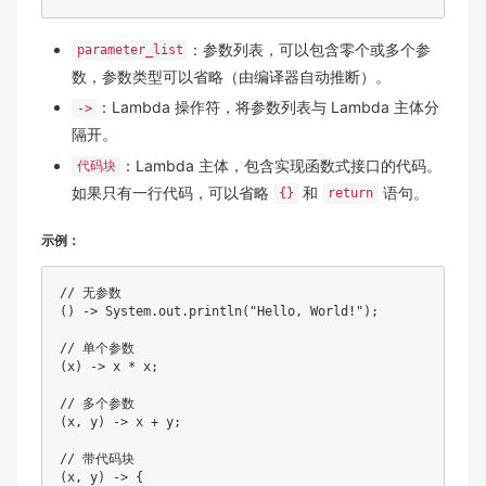
：参数列表，可以包含零个或多个参
parameter_list
数，参数类型可以省略（由编译器自动推断）。
：Lambda 操作符，将参数列表与 Lambda 主体分
->
隔开。
：Lambda 主体，包含实现函数式接口的代码。
代码块
如果只有一行代码，可以省略
和
语句。
{}
return
示例：
// 无参数

() -> System.out.println("Hello, World!");

// 单个参数

(x) -> x * x;

// 多个参数

(x, y) -> x + y;

// 带代码块

(x, y) -> {
