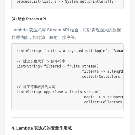
processList(list, s -> System.out.println(s));
(4) 结合 Stream API
Lambda 表达式与 Stream API 结合，可以实现强大的数据
处理功能，如过滤、映射、排序等。
List<String> fruits = Arrays.asList("Apple", "Banana", "
// 过滤长度大于 5 的字符串

List<String> filtered = fruits.stream()

                              .filter(s -> s.length() > 5
                              .collect(Collectors.toList(
// 将字符串转换为大写

List<String> upperCase = fruits.stream()

                               .map(s -> s.toUpperCase())
                               .collect(Collectors.toLis
4. Lambda 表达式的变量作用域