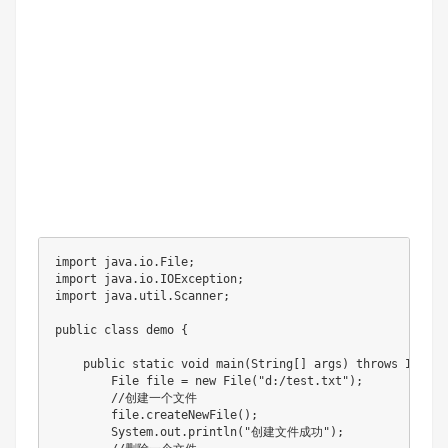
import java.io.File;

import java.io.IOException;

import java.util.Scanner;

public class demo {

    public static void main(String[] args) throws IOExcep
        File file = new File("d:/test.txt");

        //创建一个文件

        file.createNewFile();

        System.out.println("创建文件成功");
