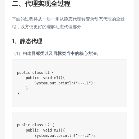
二、代理实现全过程
下面的过程将从一步一步从静态代理转变为动态代理的全过
程，以方便更好的理解动态代理部分
1、静态代理
（1）构建
目标类
以及
目标类当中的核心方法
。
public
class
 L1 
{
public
void
m1
(
)
{
System
.
out
.
println
(
"---L1"
)
;
}
}
public
class
 L2 
{
public
void
m2
(
)
{
System
.
out
.
println
(
"---L2"
)
;