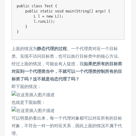
public
class
Test
{
public
static
void
main
(
String
[
]
 args
)
{
L
 l 
=
new
L
(
)
;
        l
.
runL1
(
)
;
}
}
上面的情况为
静态代理的过程
。一个代理类对应一个目标
类。实现不访问目标类，也可以执行目标类中的核心方法。
经过上面的情况，可能会有人疑惑，我
如果把所有的目标类
对应到一个代理类当中，不就可以一个代理类控制所有的目
标类了吗？这不就是动态代理了吗？
即下面的情况：
也就是下面如图：
可以明显的看出来，每一个代理对象都可以对应所有的目标
对象，不符合一对一的对应关系，因此上面的情况不属于代
理。