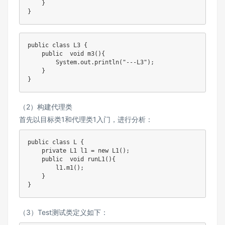
}
}
public
class
 L3 
{
public
void
m3
(
)
{
System
.
out
.
println
(
"---L3"
)
;
}
}
（2）构建代理类
首先以目标类1和代理类1入门，进行分析：
public
class
L
{
private
L1
 l1 
=
new
L1
(
)
;
public
void
runL1
(
)
{
        l1
.
m1
(
)
;
}
}
（3）Test测试类定义如下：