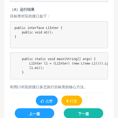
（4）运行结果
目标类对应的接口如下：
public
interface
L1Inter
{
public
void
m1
(
)
;
}
public
static
void
main
(
String
[
]
 args
)
{
L1Inter
 l1 
=
(
L1Inter
)
(
new
L
(
new
L1
(
)
)
)
.
LgetInt
        l1
.
m1
(
)
;
}
利用L1对应的接口多态执行目标类的核心方法。
点赞
打赏
上一篇
下一篇