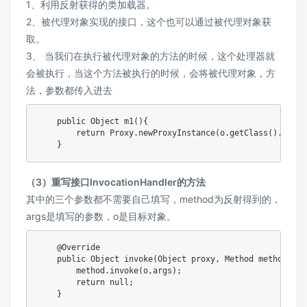
1、利用反射获得的类加载器。
2、被代理对象实现的接口，这个也可以通过被代理对象获
取。
3、 当我们在执行被代理对象的方法的时候，这个处理器就
会被执行，当这个方法被执行的时候，会将被代理对象，方
法，参数都传入进去
public
Object
m1
(
)
{
return
Proxy
.
newProxyInstance
(
o
.
getClass
(
)
.
getCl
}
（3）重写接口InvocationHandler的方法
其中的三个参数都不需要自己填写，method为反射得到的，
args是填写的参数，o是目标对象。
@Override
public
Object
invoke
(
Object
 proxy
,
Method
 method
,
Ob
        method
.
invoke
(
o
,
args
)
;
return
null
;
}