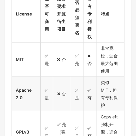
否
否
要求
有
必
License
可
开源
专
特点
须
商
衍生
利
署
用
项目
授
名
权
非常宽
✅
✅
❌
松，适合
MIT
❌ 否
是
是
否
最大范围
使用
类似
Apache
✅
✅
✅
MIT，但
❌ 否
2.0
是
是
有
有专利保
护
Copyleft
✅ 是
强制开
✅
✅
✅
GPLv3
（强
源，适合
是
是
有