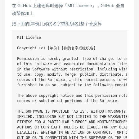
在 GitHub 上建仓库时选择「MIT License」，GitHub 会自
动帮你加上
把下面的[年份] [你的名字或组织名]整个替换掉
MIT License

Copyright (c) [年份] [你的名字或组织名]

Permission is hereby granted, free of charge, to any per
of this software and associated documentation files (the
in the Software without restriction, including without l
to use, copy, modify, merge, publish, distribute, sublic
copies of the Software, and to permit persons to whom th
furnished to do so, subject to the following conditions:

The above copyright notice and this permission notice sh
copies or substantial portions of the Software.

THE SOFTWARE IS PROVIDED "AS IS", WITHOUT WARRANTY OF AN
IMPLIED, INCLUDING BUT NOT LIMITED TO THE WARRANTIES OF 
FITNESS FOR A PARTICULAR PURPOSE AND NONINFRINGEMENT. IN
AUTHORS OR COPYRIGHT HOLDERS BE LIABLE FOR ANY CLAIM, DA
LIABILITY, WHETHER IN AN ACTION OF CONTRACT, TORT OR OTH
OUT OF OR IN CONNECTION WITH THE SOFTWARE OR THE USE OR 