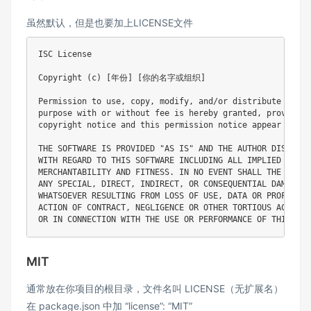
虽然默认，但是也要加上LICENSE文件
ISC License

Copyright (c) [年份] [你的名字或组织]

Permission to use, copy, modify, and/or distribute this 
purpose with or without fee is hereby granted, provided 
copyright notice and this permission notice appear in all
THE SOFTWARE IS PROVIDED "AS IS" AND THE AUTHOR DISCLAIM
WITH REGARD TO THIS SOFTWARE INCLUDING ALL IMPLIED WARRAN
MERCHANTABILITY AND FITNESS. IN NO EVENT SHALL THE AUTHO
ANY SPECIAL, DIRECT, INDIRECT, OR CONSEQUENTIAL DAMAGES 
WHATSOEVER RESULTING FROM LOSS OF USE, DATA OR PROFITS, 
ACTION OF CONTRACT, NEGLIGENCE OR OTHER TORTIOUS ACTION,
MIT
通常放在你项目的根目录，文件名叫 LICENSE（无扩展名）
在 package.json 中加 “license”: “MIT”