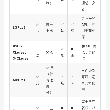
制）
理想主义
者
更宽松的
✅
部分
✅
✅
GPL，可
LGPLv3
是
要求
是
有
用于商业
库
BSD 2-
和 MIT 类
✅
✅
❌
Clause /
❌ 否
似，更简
是
是
否
3-Clause
洁
✅ 是
文件级别
（仅
✅
✅
✅
开源，适
MPL 2.0
修改
是
是
有
合公司使
部
用
分）
完全放弃
✅
❌
❌
版权，相