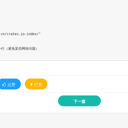
cn/crates.io-index/"

t 命令行（避免某些网络问题）

点赞
打赏
下一篇