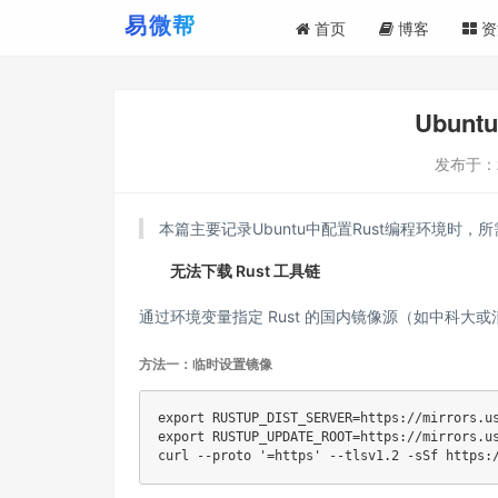
首页
博客
资
Ubun
发布于：
本篇主要记录Ubuntu中配置Rust编程环境时
无法下载 Rust 工具链
通过环境变量指定 Rust 的国内镜像源（如中科大
方法一：临时设置镜像
export
RUSTUP_DIST_SERVER
=
export
RUSTUP_UPDATE_ROOT
=
curl
 --proto 
'=https'
 --tlsv1.2 -sSf https: