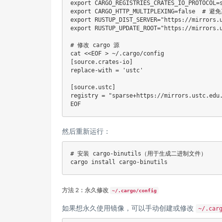
export
CARGO_REGISTRIES_CRATES_IO_PROTOCOL
=
export
CARGO_HTTP_MULTIPLEXING
=
false  
# 避
export
RUSTUP_DIST_SERVER
=
"https://mirrors.
export
RUSTUP_UPDATE_ROOT
=
"https://mirrors.
# 修改 cargo 源
cat
<<
EOF
>
 ~/.cargo/config
[source.crates-io]

replace-with = 'ustc'

[source.ustc]

registry = "sparse+https://mirrors.ustc.edu.
EOF
然后重新运行：
# 安装 cargo-binutils（用于生成二进制文件）
cargo 
install
方法 2：永久修改
~/.cargo/config
如果想永久使用镜像，可以手动创建或修改
~/.car