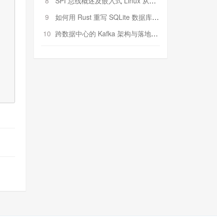
8
SPI 总线概述及嵌入式 Linux 从属 SPI 设备驱动程序开发（第二部分，实践）
9
如何用 Rust 重写 SQLite 数据库（二）:是否有市场空间？
10
跨数据中心的 Kafka 架构与落地实战