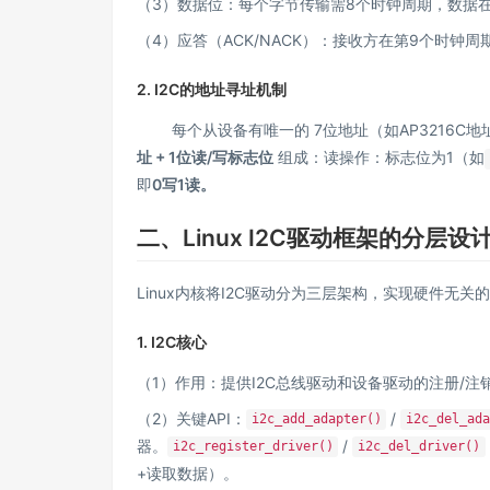
（3）数据位：每个字节传输需8个时钟周期，数据在
（4）应答（ACK/NACK）：接收方在第9个时钟周
2.
I2C的地址寻址机制
每个从设备有唯一的 7位地址（如AP3216C地
址 + 1位读/写标志位
组成：读操作：标志位为1（如
即
0写1读。
二、Linux I2C驱动框架的分层设
Linux内核将I2C驱动分为三层架构，实现硬件无关
1.
I2C核心
（1）作用：提供I2C总线驱动和设备驱动的注册/注
（2）关键API：
/
i2c_add_adapter()
i2c_del_ada
器。
/
i2c_register_driver()
i2c_del_driver()
+读取数据）。