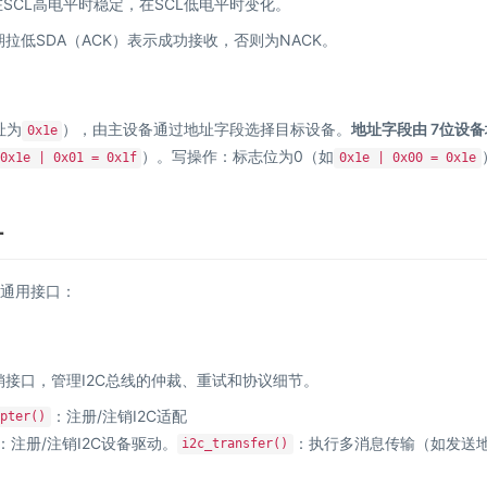
SCL高电平时稳定，在SCL低电平时变化。
期拉低SDA（ACK）表示成功接收，否则为NACK。
址为
），由主设备通过地址字段选择目标设备。
地址字段由 7位设备
0x1e
）。写操作：标志位为0（如
0x1e | 0x01 = 0x1f
0x1e | 0x00 = 0x1e
计
的通用接口：
销接口，管理I2C总线的仲裁、重试和协议细节。
：注册/注销I2C适配
pter()
：注册/注销I2C设备驱动。
：执行多消息传输（如发送
i2c_transfer()