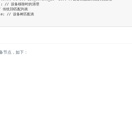
ent); // 设备移除时的清理

 // 传统ID匹配列表

able; // 设备树匹配表

设备节点，如下：