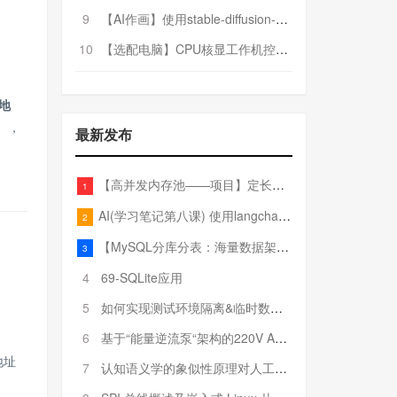
9
【AI作画】使用stable-diffusion-webui搭建AI作画平台
10
【选配电脑】CPU核显工作机控制预算5000
地
），
最新发布
【高并发内存池——项目】定长内存池——开胃小菜
1
AI(学习笔记第八课) 使用langchain的embedding models
2
【MySQL分库分表：海量数据架构的终极解决方案】
3
4
69-SQLite应用
5
如何实现测试环境隔离&临时数据库（pytest+SQLite）
6
基于“能量逆流泵“架构的220V AC至20V DC 300W高效电源设计
地址
7
认知语义学的象似性原理对人工智能自然语言处理深层语义分析的影响与启示