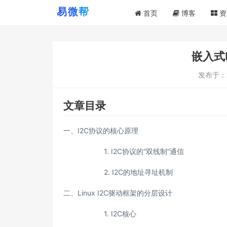
首页
博客
资
嵌入式L
发布于：
文章目录
一、I2C协议的核心原理
1. I2C协议的“双线制”通信
2. I2C的地址寻址机制
二、Linux I2C驱动框架的分层设计
1. I2C核心