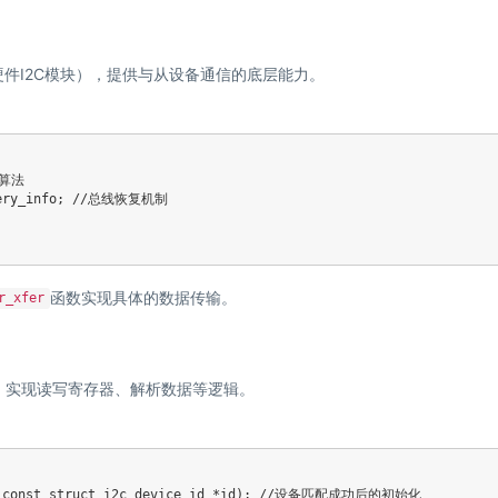
的硬件I2C模块），提供与从设备通信的底层能力。
信算法

overy_info; //总线恢复机制

函数实现具体的数据传输。
r_xfer
感器）实现读写寄存器、解析数据等逻辑。
nt, const struct i2c_device_id *id); //设备匹配成功后的初始化
