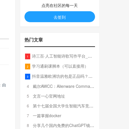
点亮在社区的每一天
去签到
热门文章
诗三百·人工智能诗歌写作平台_在线作诗机_藏头诗生成器_电脑对联_姓名作诗
1
学习通刷课脚本（可以直接用）
2
抖音温雅欧洲坊的包是正品吗？温雅卖的包为啥那么便宜？
3
：由
4
戴尔AWCC：Alienware Command Center 故障排除方法，里面附有超全详解呦，快来快来，欢迎观看~
5
文言一心官网地址
6
第十七届全国大学生智能汽车竞赛全国总决赛参赛队伍奖项公告
7
一篇掌握docker
8
分享几个国内免费的ChatGPT镜像网址(亲测有效-4月25日更新)