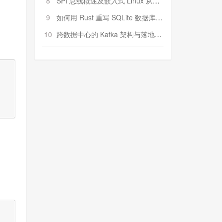
8
SPI 总线概述及嵌入式 Linux 从属 SPI 设备驱动程序开发（第二部分，实践）
9
如何用 Rust 重写 SQLite 数据库（二）:是否有市场空间？
10
跨数据中心的 Kafka 架构与落地实战