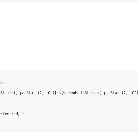
0
)
;
oString
(
)
.
padStart
(
2
,
'0'
)
}
:
${
seconds
.
toString
(
)
.
padStart
(
2
,
'0'
ystem-red)'
;