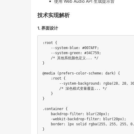
使用 Web Audio API 生成提示音
技术实现解析
1. 界面设计
:root
{
--system-blue
:
 #007AFF
;
--system-green
:
 #34C759
;
/* 其他系统颜色定义... */
}
@media
(
prefers-color-scheme
:
 dark
)
{
:root
{
--system-background
:
rgba
(
28
,
 28
,
 3
/* 深色模式变量覆盖... */
}
}
.container
{
backdrop-filter
:
blur
(
20px
)
;
-webkit-backdrop-filter
:
blur
(
20px
)
;
border
:
 1px solid 
rgba
(
255
,
 255
,
 255
,
 0
}