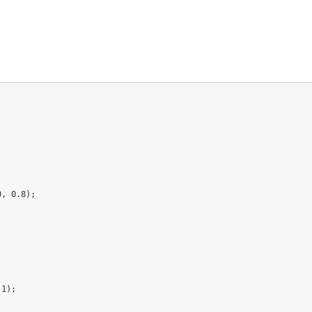
0
,
 0.8
)
;
.1
)
;