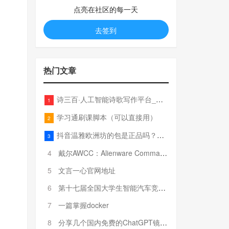
点亮在社区的每一天
去签到
热门文章
诗三百·人工智能诗歌写作平台_在线作诗机_藏头诗生成器_电脑对联_姓名作诗
1
学习通刷课脚本（可以直接用）
2
抖音温雅欧洲坊的包是正品吗？温雅卖的包为啥那么便宜？
3
4
戴尔AWCC：Alienware Command Center 故障排除方法，里面附有超全详解呦，快来快来，欢迎观看~
5
文言一心官网地址
6
第十七届全国大学生智能汽车竞赛全国总决赛参赛队伍奖项公告
7
一篇掌握docker
8
分享几个国内免费的ChatGPT镜像网址(亲测有效-4月25日更新)