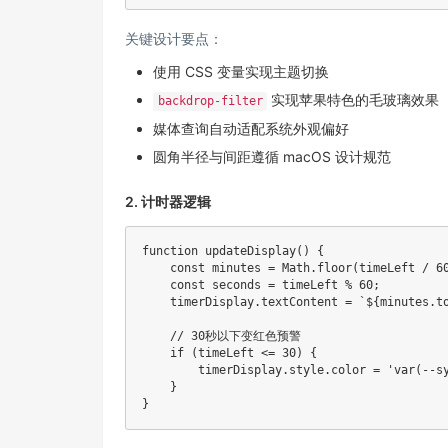
关键设计要点：
使用 CSS 变量实现主题切换
实现苹果特色的毛玻璃效果
backdrop-filter
媒体查询自动适配系统外观偏好
圆角半径与间距遵循 macOS 设计规范
2. 计时器逻辑
function
updateDisplay
(
)
{
const
 minutes 
=
 Math
.
floor
(
timeLeft 
/
6
const
 seconds 
=
 timeLeft 
%
60
;
    timerDisplay
.
textContent 
=
`
${
minutes
.
t
// 30秒以下变红色预警
if
(
timeLeft 
<=
30
)
{
        timerDisplay
.
style
.
color 
=
'var(--s
}
}