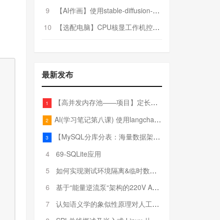
9
【AI作画】使用stable-diffusion-webui搭建AI作画平台
10
【选配电脑】CPU核显工作机控制预算5000
最新发布
【高并发内存池——项目】定长内存池——开胃小菜
1
AI(学习笔记第八课) 使用langchain的embedding models
2
【MySQL分库分表：海量数据架构的终极解决方案】
3
4
69-SQLite应用
5
如何实现测试环境隔离&临时数据库（pytest+SQLite）
6
基于“能量逆流泵“架构的220V AC至20V DC 300W高效电源设计
7
认知语义学的象似性原理对人工智能自然语言处理深层语义分析的影响与启示