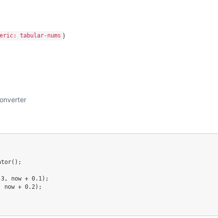
)
eric: tabular-nums
ator
(
)
;
.3
,
 now 
+
0.1
)
;
,
 now 
+
0.2
)
;