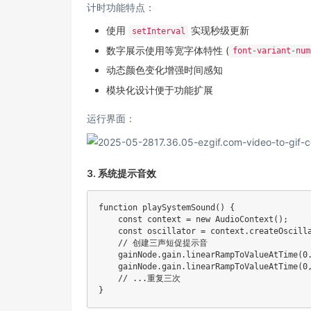
计时功能特点：
使用
实现秒级更新
setInterval
数字展示使用等宽字体特性 (
font-variant-num
动态颜色变化增强时间感知
模块化设计便于功能扩展
运行界面：
3. 系统提示音效
function
playSystemSound
(
)
{
const
 context 
=
new
AudioContext
(
)
;
const
 oscillator 
=
 context
.
createOscill
// 创建三声短促提示音
    gainNode
.
gain
.
linearRampToValueAtTime
(
0
    gainNode
.
gain
.
linearRampToValueAtTime
(
0
// ...重复三次
}