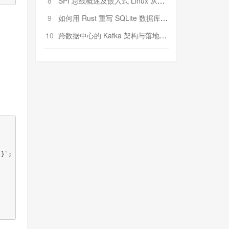
8
SPI 总线概述及嵌入式 Linux 从属 SPI 设备驱动程序开发（第二部分，实践）
9
如何用 Rust 重写 SQLite 数据库（二）:是否有市场空间？
10
跨数据中心的 Kafka 架构与落地实战
)
}
`
;