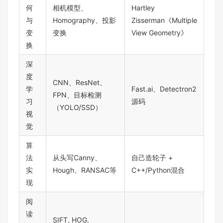
何
相机模型、
Hartley
与
Homography、投影
Zisserman《Multiple
变
变换
View Geometry》
换
深
度
CNN、ResNet、
学
Fast.ai、Detectron2
FPN、目标检测
习
源码
（YOLO/SSD）
视
觉
算
法
从头写Canny、
自己造轮子 +
实
Hough、RANSAC等
C++/Python混合
现
阅
读
SIFT, HOG,