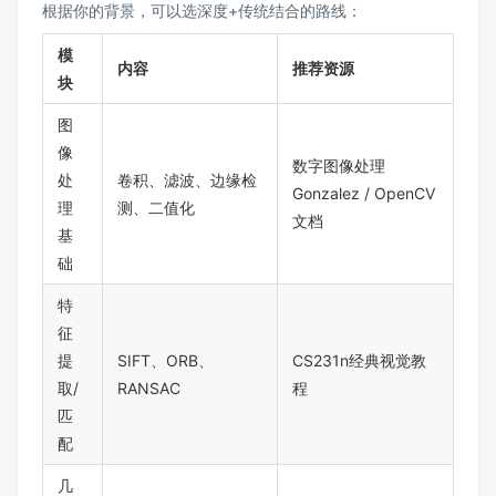
根据你的背景，可以选深度+传统结合的路线：
模
内容
推荐资源
块
图
像
数字图像处理
处
卷积、滤波、边缘检
Gonzalez / OpenCV
理
测、二值化
文档
基
础
特
征
提
SIFT、ORB、
CS231n经典视觉教
取/
RANSAC
程
匹
配
几