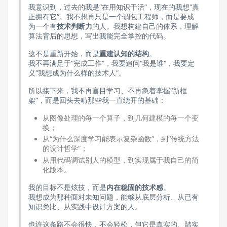
我意识到，过去的我是“在用知识干活”，现在的我想“真
正拥有它”。我不想再只是一个调包工程师，而是要成
为一个有
技术判断力
的人。我想构建自己的体系，理解
算法背后的思想，写出我能完全掌控的代码。
这不是重新开始，而是
重建认知的结构
。
我不再满足于“完成工作”，我要追问“我是谁”，我要定
义“我想成为什么样的技术人”。
所以接下来，我不再盲目学习、不再急着掌握“新框
架”，而是回头去啃那些我一直绕开的基础：
从图像处理的每一个算子，到几何建模的每一个变
换；
从“为什么深度学习能表示复杂函数”，到“传统方法
的设计哲学”；
从用代码调试别人的模型，到实现属于我自己的简
化版本。
我的目标不是炫技，而是
内在稳固的技术感
。
我想成为那种面对未知问题，能够从底层分析、从已有
知识类比、从实践中设计方案的人。
也许这条路不会很快，不会轻松，但它是真实的、踏实