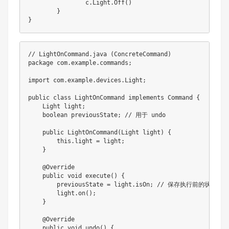
		c
.
Light
.
Off
(
)
}
}
// LightOnCommand.java (ConcreteCommand)
package
com
.
example
.
commands
;
import
com
.
example
.
devices
.
Light
;
public
class
LightOnCommand
implements
Command
{
Light
 light
;
boolean
 previousState
;
// 用于 undo
public
LightOnCommand
(
Light
 light
)
{
this
.
light 
=
 light
;
}
@Override
public
void
execute
(
)
{
        previousState 
=
 light
.
isOn
;
// 保存执行前的状态
        light
.
on
(
)
;
}
@Override
public
void
undo
(
)
{