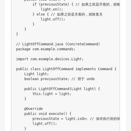
if
(
previousState
)
{
// 如果之前是开着的，就恢复开
            light
.
on
(
)
;
}
else
{
// 如果之前是关着的，就恢复关
            light
.
off
(
)
;
}
}
}
// LightOffCommand.java (ConcreteCommand)
package
com
.
example
.
commands
;
import
com
.
example
.
devices
.
Light
;
public
class
LightOffCommand
implements
Command
{
Light
 light
;
boolean
 previousState
;
// 用于 undo
public
LightOffCommand
(
Light
 light
)
{
this
.
light 
=
 light
;
}
@Override
public
void
execute
(
)
{
        previousState 
=
 light
.
isOn
;
// 保存执行前的状态
        light
.
off
(
)
;
}