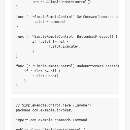
return
&
SimpleRemoteControl
{
}
}
func
(
r 
*
SimpleRemoteControl
)
SetCommand
(
command command
	r
.
slot 
=
}
func
(
r 
*
SimpleRemoteControl
)
ButtonWasPressed
(
)
{
if
 r
.
slot 
!=
nil
{
		r
.
slot
.
Execute
(
)
}
}
func
(
r 
*
SimpleRemoteControl
)
UndoButtonWasPressed
(
)
{
if
 r
.
slot 
!=
nil
{
        r
.
slot
.
Undo
(
)
}
}
// SimpleRemoteControl.java (Invoker)
package
com
.
example
.
invoker
;
import
com
.
example
.
commands
.
Command
;