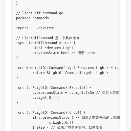
}
// light_off_command.go
package
 commands

import
"../devices"
// LightOffCommand 是一个具体命令
type
 LightOffCommand 
struct
{
	Light 
*
devices
.
Light

	previousState 
bool
// 用于 undo
}
func
NewLightOffCommand
(
light 
*
devices
.
Light
)
*
LightOffC
return
&
LightOffCommand
{
Light
:
 light
}
}
func
(
c 
*
LightOffCommand
)
Execute
(
)
{
	c
.
previousState 
=
 c
.
Light
.
IsOn 
// 保存执行前的状态
	c
.
Light
.
Off
(
)
}
func
(
c 
*
LightOffCommand
)
Undo
(
)
{
if
 c
.
previousState 
{
// 如果之前是开着的，就恢复开
		c
.
Light
.
On
(
)
}
else
{
// 如果之前是关着的，就恢复关