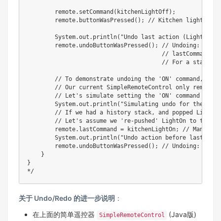
        remote.setCommand(kitchenLightOff);

        remote.buttonWasPressed(); // Kitchen light is O
        System.out.println("Undo last action (Light OFF 
        remote.undoButtonWasPressed(); // Undoing: Kitch
                                       // lastCommand is
                                       // For a stack-ba
        // To demonstrate undoing the 'ON' command, we'd
        // Our current SimpleRemoteControl only remember
        // Let's simulate setting the 'ON' command again
        System.out.println("Simulating undo for the init
        // If we had a history stack, and popped LightOf
        // Let's assume we 're-pushed' LightOn to the 'l
        remote.lastCommand = kitchenLightOn; // Manually
        System.out.println("Undo action before last (Lig
        remote.undoButtonWasPressed(); // Undoing: Kitch
    }

}

*/
关于 Undo/Redo 的进一步说明
：
在上面的简单遥控器
(Java版)
SimpleRemoteControl