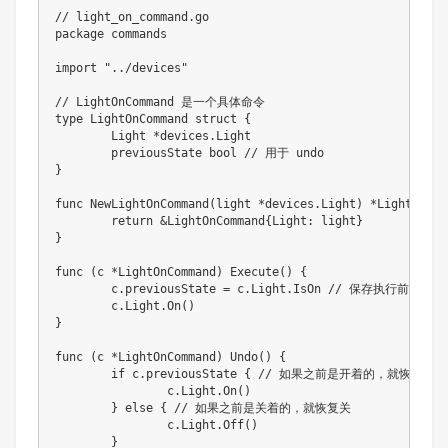
// light_on_command.go
package
 commands

import
"../devices"
// LightOnCommand 是一个具体命令
type
 LightOnCommand 
struct
{
	Light 
*
devices
.
Light

	previousState 
bool
// 用于 undo
}
func
NewLightOnCommand
(
light 
*
devices
.
Light
)
*
LightOnCom
return
&
LightOnCommand
{
Light
:
 light
}
}
func
(
c 
*
LightOnCommand
)
Execute
(
)
{
	c
.
previousState 
=
 c
.
Light
.
IsOn 
// 保存执行前的状态
	c
.
Light
.
On
(
)
}
func
(
c 
*
LightOnCommand
)
Undo
(
)
{
if
 c
.
previousState 
{
// 如果之前是开着的，就恢复开
		c
.
Light
.
On
(
)
}
else
{
// 如果之前是关着的，就恢复关
		c
.
Light
.
Off
(
)
}