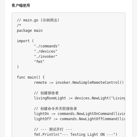
客户端使用
// main.go (示例用法)
/*

package main

import (

	"./commands"

	"./devices"

	"./invoker"

	"fmt"

)

func main() {

	remote := invoker.NewSimpleRemoteControl()

	// 创建接收者

	livingRoomLight := devices.NewLight("Living Room")

	// 创建命令并关联接收者

	lightOn := commands.NewLightOnCommand(livingRoomLight)

	lightOff := commands.NewLightOffCommand(livingRoomLight)

	// --- 测试开灯 ---

	fmt.Println("--- Testing Light ON ---")
