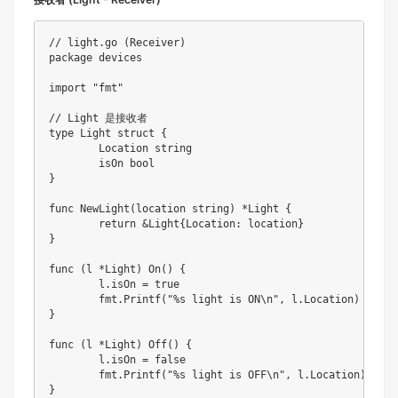
// light.go (Receiver)
package
 devices

import
"fmt"
// Light 是接收者
type
 Light 
struct
{
	Location 
string
	isOn 
bool
}
func
NewLight
(
location 
string
)
*
Light 
{
return
&
Light
{
Location
:
 location
}
}
func
(
l 
*
Light
)
On
(
)
{
	l
.
isOn 
=
true
	fmt
.
Printf
(
"%s light is ON\n"
,
 l
.
Location
)
}
func
(
l 
*
Light
)
Off
(
)
{
	l
.
isOn 
=
false
	fmt
.
Printf
(
"%s light is OFF\n"
,
 l
.
Location
)
}