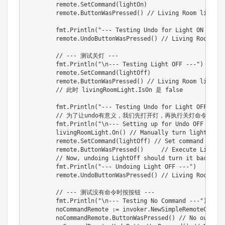
	remote.SetCommand(lightOn)

	remote.ButtonWasPressed() // Living Room light is ON

	fmt.Println("--- Testing Undo for Light ON (should turn OFF) ---")

	remote.UndoButtonWasPressed() // Living Room light is OFF (assuming it was off before 'on')

	// --- 测试关灯 ---

	fmt.Println("\n--- Testing Light OFF ---")

	remote.SetCommand(lightOff)

	remote.ButtonWasPressed() // Living Room light is OFF

	// 此时 livingRoomLight.IsOn 是 false

	fmt.Println("--- Testing Undo for Light OFF (should turn ON if it was ON before 'off') ---")

	// 为了让undo有意义，我们先打开灯，再执行关灯命令，再撤销关灯命令

	fmt.Println("\n--- Setting up for Undo OFF test ---")

	livingRoomLight.On() // Manually turn light on: Living Room light is ON

	remote.SetCommand(lightOff) // Set command to LightOff

	remote.ButtonWasPressed()     // Execute LightOff: Living Room light is OFF

	// Now, undoing LightOff should turn it back ON

	fmt.Println("--- Undoing Light OFF ---")

	remote.UndoButtonWasPressed() // Living Room light is ON

	// --- 测试没有命令时按按钮 ---

	fmt.Println("\n--- Testing No Command ---")

	noCommandRemote := invoker.NewSimpleRemoteControl()

	noCommandRemote.ButtonWasPressed() // No output, as slot is nil
