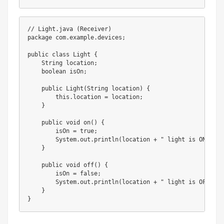
// Light.java (Receiver)
package
com
.
example
.
devices
;
public
class
Light
{
String
 location
;
boolean
 isOn
;
public
Light
(
String
 location
)
{
this
.
location 
=
 location
;
}
public
void
on
(
)
{
        isOn 
=
true
;
System
.
out
.
println
(
location 
+
" light is ON"
)
;
}
public
void
off
(
)
{
        isOn 
=
false
;
System
.
out
.
println
(
location 
+
" light is OFF"
)
;
}
}