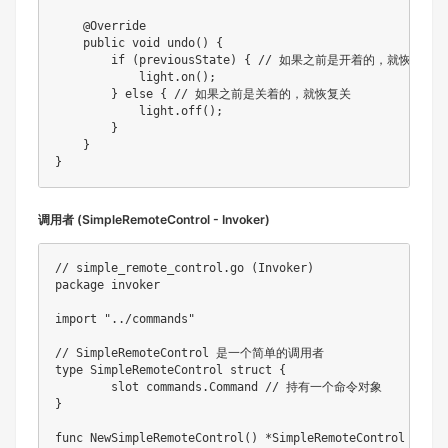
@Override
public
void
undo
(
)
{
if
(
previousState
)
{
// 如果之前是开着的，就恢复开
            light
.
on
(
)
;
}
else
{
// 如果之前是关着的，就恢复关
            light
.
off
(
)
;
}
}
}
调用者 (SimpleRemoteControl - Invoker)
// simple_remote_control.go (Invoker)
package
 invoker

import
"../commands"
// SimpleRemoteControl 是一个简单的调用者
type
 SimpleRemoteControl 
struct
{
	slot commands
.
Command 
// 持有一个命令对象
}
func
NewSimpleRemoteControl
(
)
*
SimpleRemoteControl 
{