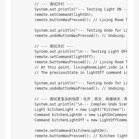
        // --- 测试开灯 ---

        System.out.println("--- Testing Light ON ---");

        remote.setCommand(lightOn);

        remote.buttonWasPressed(); // Living Room light i
        System.out.println("--- Testing Undo for Light O
        remote.undoButtonWasPressed(); // Undoing: Livin
        // --- 测试关灯 ---

        System.out.println("\n--- Testing Light OFF ---")
        remote.setCommand(lightOff);

        remote.buttonWasPressed(); // Living Room light i
        // At this point, livingRoomLight.isOn is false.

        // The previousState in lightOff command is true
        System.out.println("--- Testing Undo for Light O
        remote.undoButtonWasPressed(); // Undoing: Livin
        // --- 测试更复杂的场景：先开，再关，再撤销关，再撤销开 -
        System.out.println("\n--- Complex Undo Scenario -
        Light kitchenLight = new Light("Kitchen");

        Command kitchenLightOn = new LightOnCommand(kitc
        Command kitchenLightOff = new LightOffCommand(ki
        remote.setCommand(kitchenLightOn);

        remote.buttonWasPressed(); // Kitchen light is O