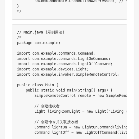
	noCommandRemote.UndoButtonWasPressed() // No output

}

*/
// Main.java (示例用法)
/*

package com.example;

import com.example.commands.Command;

import com.example.commands.LightOnCommand;

import com.example.commands.LightOffCommand;

import com.example.devices.Light;

import com.example.invoker.SimpleRemoteControl;

public class Main {

    public static void main(String[] args) {

        SimpleRemoteControl remote = new SimpleRemoteCont
        // 创建接收者

        Light livingRoomLight = new Light("Living Room");
        // 创建命令并关联接收者

        Command lightOn = new LightOnCommand(livingRoomLi
        Command lightOff = new LightOffCommand(livingRoom