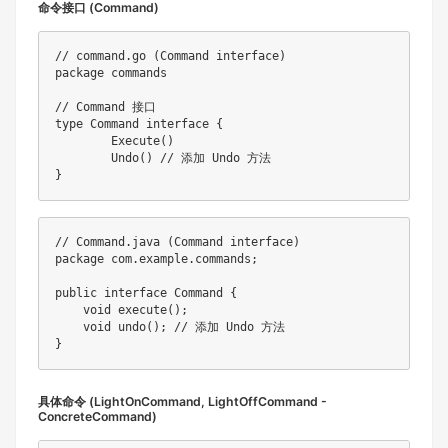
命令接口 (Command)
// command.go (Command interface)
package
 commands

// Command 接口
type
 Command 
interface
{
Execute
(
)
Undo
(
)
// 添加 Undo 方法
}
// Command.java (Command interface)
package
com
.
example
.
commands
;
public
interface
Command
{
void
execute
(
)
;
void
undo
(
)
;
// 添加 Undo 方法
}
具体命令 (LightOnCommand, LightOffCommand -
ConcreteCommand)