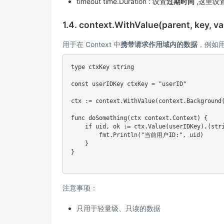
timeout time.Duration : 设置
过期时间
,这里设
1.4. context.WithValue(parent, key, va
用于在 Context 中
携带请求作用域内的数据
，例如用
type
 ctxKey 
string
const
 userIDKey ctxKey 
=
"userID"
ctx 
:=
 context
.
WithValue
(
context
.
Background
func
doSomething
(
ctx context
.
Context
)
{
if
 uid
,
 ok 
:=
 ctx
.
Value
(
userIDKey
)
.
(
str
        fmt
.
Println
(
"当前用户ID:"
,
 uid
)
}
}
注意事项：
只用于轻量级、只读的数据