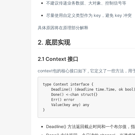
不建议传递业务数据、大对象、控制信号等
尽量使用自定义类型作为 key，避免 key 冲突
具体原因将在原理部分解释
2. 底层实现
2.1 Context 接口
context包的核心接口如下 , 它定义了一些方法
type
 Context 
interface
{
Deadline
(
)
(
deadline time
.
Time
,
 ok 
bool
Done
(
)
<-
chan
struct
{
}
Err
(
)
error
Value
(
key any
)
}
Deadline() 方法返回截止时间和一个布尔