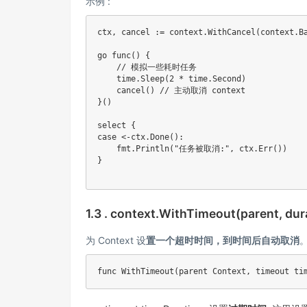
示例 :
ctx
,
 cancel 
:=
 context
.
WithCancel
(
context
.
B
go
func
(
)
{
// 模拟一些耗时任务
    time
.
Sleep
(
2
*
 time
.
Second
)
cancel
(
)
// 主动取消 context
}
(
)
select
{
case
<-
ctx
.
Done
(
)
:
    fmt
.
Println
(
"任务被取消:"
,
 ctx
.
Err
(
)
)
}
1.3 . context.WithTimeout(parent, dur
为 Context 设
置一个超时时间，到时间后自动取消
func
WithTimeout
(
parent Context
,
 timeout ti