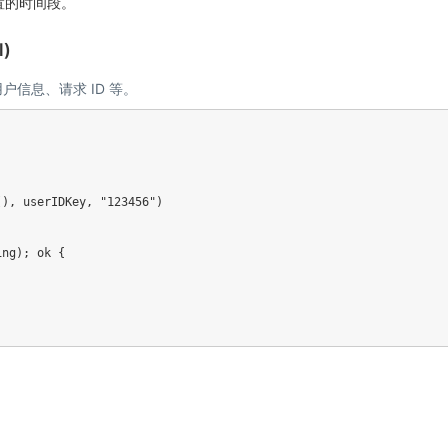
置的时间段。
l)
户信息、请求 ID 等。
(
)
,
 userIDKey
,
"123456"
)
ing
)
;
 ok 
{