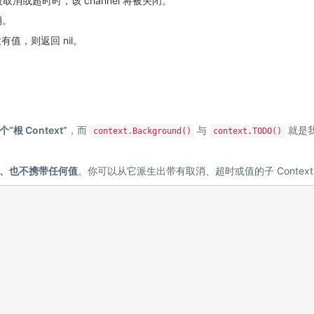
求被取消或超时时，该 channel 将被关闭。
消。
有值，则返回 nil。
 Context”
，而
与
就是
context.Background()
context.TODO()
、也不携带任何值
。你可以从它派生出带有取消、超时或值的子 Contex