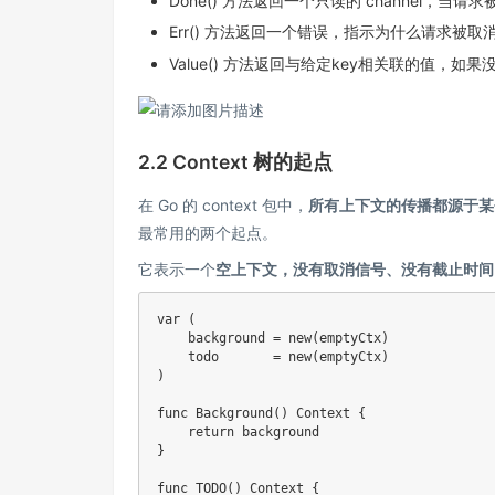
Done() 方法返回一个只读的 channel，当请
Err() 方法返回一个错误，指示为什么请求被取
Value() 方法返回与给定key相关联的值，如果没
2.2 Context 树的起点
在 Go 的 context 包中，
所有上下文的传播都源于某个“根
最常用的两个起点。
它表示一个
空上下文，没有取消信号、没有截止时间
var
(
    background 
=
new
(
emptyCtx
)
    todo       
=
new
(
emptyCtx
)
)
func
Background
(
)
 Context 
{
return
}
func
TODO
(
)
 Context 
{