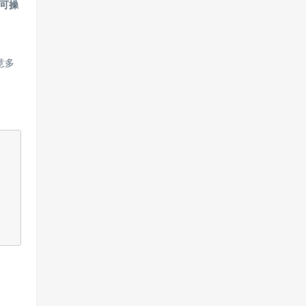
可操
意多