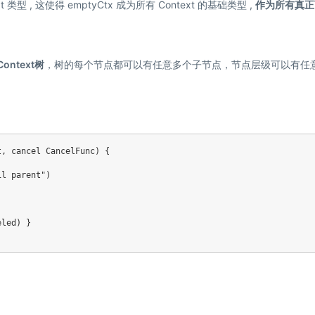
类型 , 这使得 emptyCtx 成为所有 Context 的基础类型 ,
作为所有真正
ntext树
，树的每个节点都可以有任意多个子节点，节点层级可以有任
t
,
 cancel CancelFunc
)
{
il parent"
)
eled
)
}