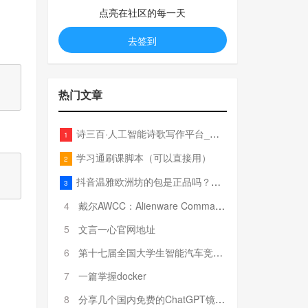
点亮在社区的每一天
去签到
热门文章
诗三百·人工智能诗歌写作平台_在线作诗机_藏头诗生成器_电脑对联_姓名作诗
1
学习通刷课脚本（可以直接用）
2
抖音温雅欧洲坊的包是正品吗？温雅卖的包为啥那么便宜？
3
4
戴尔AWCC：Alienware Command Center 故障排除方法，里面附有超全详解呦，快来快来，欢迎观看~
5
文言一心官网地址
6
第十七届全国大学生智能汽车竞赛全国总决赛参赛队伍奖项公告
7
一篇掌握docker
8
分享几个国内免费的ChatGPT镜像网址(亲测有效-4月25日更新)