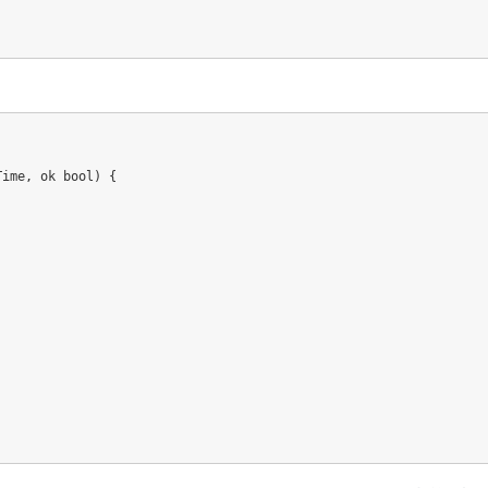
Time
,
 ok 
bool
)
{