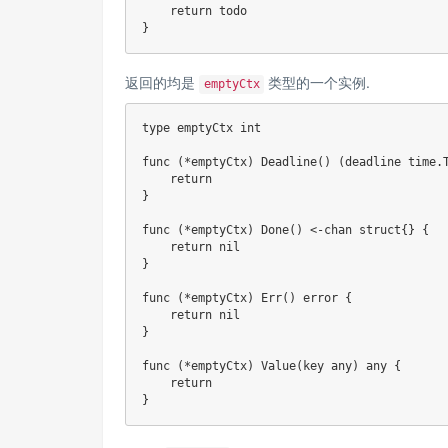
return
}
返回的均是
类型的一个实例.
emptyCtx
type
 emptyCtx 
int
func
(
*
emptyCtx
)
Deadline
(
)
(
deadline time
.
return
}
func
(
*
emptyCtx
)
Done
(
)
<-
chan
struct
{
}
{
return
nil
}
func
(
*
emptyCtx
)
Err
(
)
error
{
return
nil
}
func
(
*
emptyCtx
)
Value
(
key any
)
 any 
{
return
}