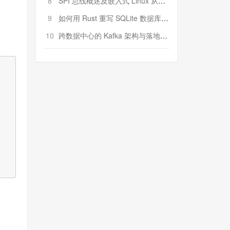
8
SPI 总线概述及嵌入式 Linux 从属 SPI 设备驱动程序开发（第二部分，实践）
9
如何用 Rust 重写 SQLite 数据库（二）:是否有市场空间？
10
跨数据中心的 Kafka 架构与落地实战