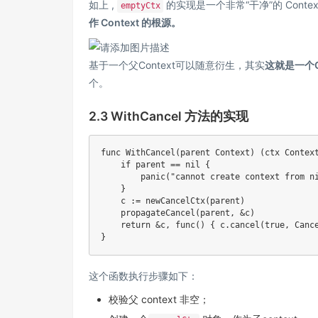
如上 ,
的实现是一个非常“干净”的 Context 
emptyCtx
作 Context 的根源。
基于一个父Context可以随意衍生，其实
这就是一个Co
个。
2.3 WithCancel 方法的实现
func
WithCancel
(
parent Context
)
(
ctx Contex
if
 parent 
==
nil
{
panic
(
"cannot create context from n
}
    c 
:=
newCancelCtx
(
parent
)
propagateCancel
(
parent
,
&
c
)
return
&
c
,
func
(
)
{
 c
.
cancel
(
true
,
 Canc
}
这个函数执行步骤如下：
校验父 context 非空；