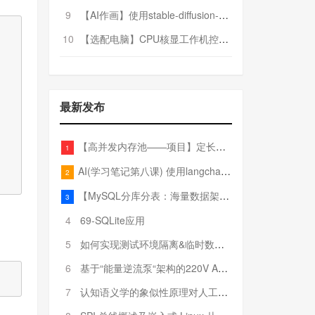
9
【AI作画】使用stable-diffusion-webui搭建AI作画平台
10
【选配电脑】CPU核显工作机控制预算5000
最新发布
【高并发内存池——项目】定长内存池——开胃小菜
1
AI(学习笔记第八课) 使用langchain的embedding models
2
【MySQL分库分表：海量数据架构的终极解决方案】
3
4
69-SQLite应用
5
如何实现测试环境隔离&临时数据库（pytest+SQLite）
6
基于“能量逆流泵“架构的220V AC至20V DC 300W高效电源设计
7
认知语义学的象似性原理对人工智能自然语言处理深层语义分析的影响与启示