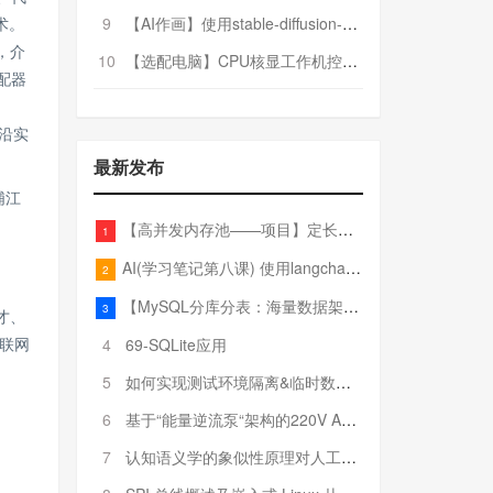
9
【AI作画】使用stable-diffusion-webui搭建AI作画平台
术。
，介
10
【选配电脑】CPU核显工作机控制预算5000
配器
沿实
最新发布
浦江
【高并发内存池——项目】定长内存池——开胃小菜
1
AI(学习笔记第八课) 使用langchain的embedding models
2
【MySQL分库分表：海量数据架构的终极解决方案】
3
才、
4
69-SQLite应用
联网
5
如何实现测试环境隔离&临时数据库（pytest+SQLite）
6
基于“能量逆流泵“架构的220V AC至20V DC 300W高效电源设计
7
认知语义学的象似性原理对人工智能自然语言处理深层语义分析的影响与启示