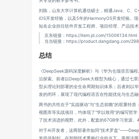
关专业的教学参考书。
刘陈，山东大学计算机通信硕士，精通Java、C、C++、Py
iOS开发经验，以及5年的HarmonyOS开发经验
知名企业担任软件开发工程师、项目经理、产品技术
京东链接：https://item.jd.com/15006134.html
当当链接：https://product.dangdang.com/298
总结
《DeepSeek源码深度解析》与《华为仓颉语言
沿探索。前者以DeepSeek大模型为核心，通过
型从理论到部署的全生命周期知识体系；后者则以华
发的闭环，展现了现代编程语言在性能优化与生态融
两书的共性在于“实战驱动”与“生态前瞻”的双重特质
视图库等实战项目，均体现了“学以致用”的编写哲学
了技术演进的视野。此外，配套的67GB学习资源、
对于AI开发者，这两部著作如同“技术罗盘”——De
发提供利剑。在智能技术重构行业的当下，掌握这两