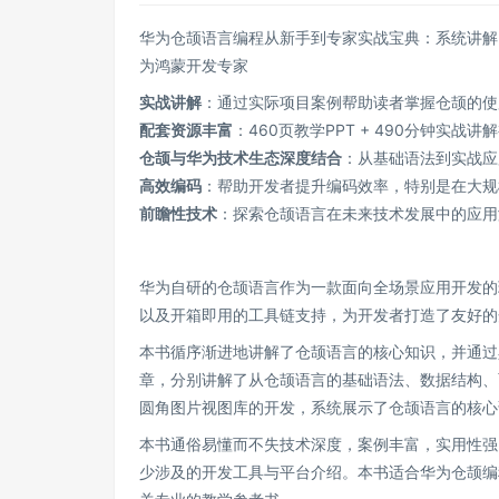
华为仓颉语言编程从新手到专家实战宝典：系统讲解 
为鸿蒙开发专家
实战讲解
：通过实际项目案例帮助读者掌握仓颉的使
配套资源丰富
：460页教学PPT + 490分钟
仓颉与华为技术生态深度结合
：从基础语法到实战应
高效编码
：帮助开发者提升编码效率，特别是在大规
前瞻性技术
：探索仓颉语言在未来技术发展中的应用
华为自研的仓颉语言作为一款面向全场景应用开发的
以及开箱即用的工具链支持，为开发者打造了友好的
本书循序渐进地讲解了仓颉语言的核心知识，并通过
章，分别讲解了从仓颉语言的基础语法、数据结构、
圆角图片视图库的开发，系统展示了仓颉语言的核心
本书通俗易懂而不失技术深度，案例丰富，实用性强
少涉及的开发工具与平台介绍。本书适合华为仓颉编