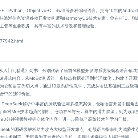
thon、Objective-C、Swift等多种编程语言。拥有10年的Androi
。现任浪潮信息资深移动开发架构师和HarmonyOS技术专家，曾在HTC、联
主管等重要职务，具有丰富的技术研发和管理经验。
77942.html
编程从入门到精通》两书，分别代表了当前AI模型开发与系统级编程语言领域
七章递进式内容，从MoE架构设计、多模态数据处理到推理优化，构建了开源
为仓颉语言为切入点，通过19章系统性教学，完成从语法基础到工业级
合中的独特价值。
：DeepSeek解析中丰富的测试验证与多模态案例，仓颉语言开发中圆角
；而对MoE技术趋势的剖析、仓颉在AI与云计算中的潜力展望，则为读者
490分钟视频教程等立体化内容，进一步降低了高阶技术的学习门槛。
epSeek的源码级解析助力攻克大模型开发难点，仓颉语言指南则为鸿蒙生
大技术利器，无疑将为开发者抢占先机、实现技术突破注入强劲动能。