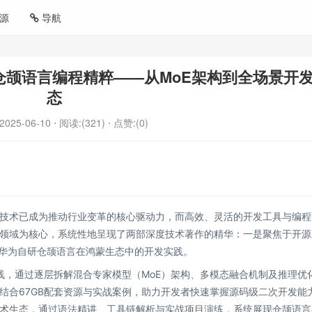
源
导航
 华为仓颉语言编程精粹——从MoE架构到全场景开
态
2025-06-10
⋅ 阅读:(321)
⋅ 点赞:(0)
技术已成为推动行业变革的核心驱动力，而高效、灵活的开发工具与编程
领域为核心，系统性地呈现了两部深度技术著作的精华：一是聚焦于开源
探索华为自研仓颉语言在鸿蒙生态中的开发实践。
为主线，通过逐层拆解混合专家模型（MoE）架构、多模态融合机制及推理优
结合67GB配套资源与实战案例，助力开发者快速掌握源码级二次开发能
术生态，通过语法精讲、工具链解析与实战项目演练，系统展现仓颉语言