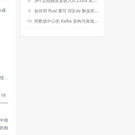
8
SPI 总线概述及嵌入式 Linux 从属 SPI 设备驱动程序开发（第二部分，实践）
9
如何用 Rust 重写 SQLite 数据库（二）:是否有市场空间？
力成
10
跨数据中心的 Kafka 架构与落地实战
现，
19
——
中很
的相