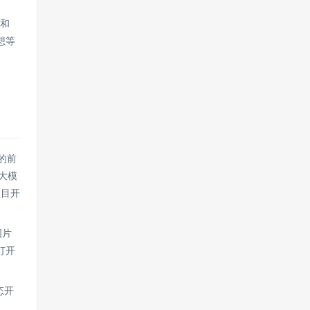
d和
想等
的前
大模
项目开
图片
打开
态开