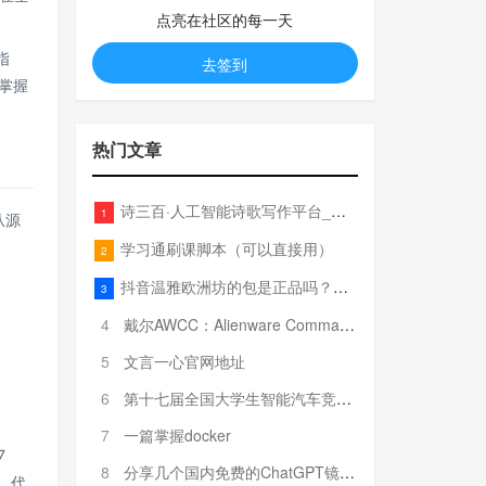
点亮在社区的每一天
指
去签到
掌握
热门文章
诗三百·人工智能诗歌写作平台_在线作诗机_藏头诗生成器_电脑对联_姓名作诗
1
从源
学习通刷课脚本（可以直接用）
2
抖音温雅欧洲坊的包是正品吗？温雅卖的包为啥那么便宜？
3
4
戴尔AWCC：Alienware Command Center 故障排除方法，里面附有超全详解呦，快来快来，欢迎观看~
5
文言一心官网地址
6
第十七届全国大学生智能汽车竞赛全国总决赛参赛队伍奖项公告
7
一篇掌握docker
7
8
分享几个国内免费的ChatGPT镜像网址(亲测有效-4月25日更新)
、代