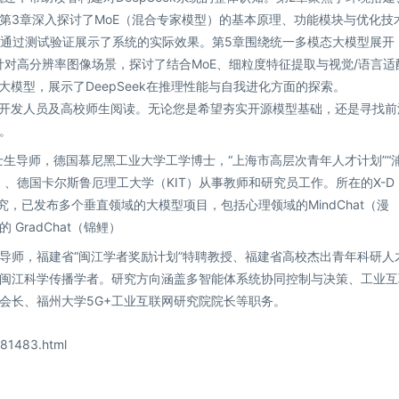
第3章深入探讨了MoE（混合专家模型）的基本原理、功能模块与优化技
识，并通过测试验证展示了系统的实际效果。第5章围绕统一多模态大模型展开
章针对高分辨率图像场景，探讨了结合MoE、细粒度特征提取与视觉/语言适
推理大模型，展示了DeepSeek在推理性能与自我进化方面的探索。
品开发人员及高校师生阅读。无论您是希望夯实开源模型基础，还是寻找前
。
生导师，德国慕尼黑工业大学工学博士，“上海市高层次青年人才计划”“
）、德国卡尔斯鲁厄理工大学（KIT）从事教师和研究员工作。所在的X-D
，已发布多个垂直领域的大模型项目，包括心理领域的MindChat（漫
 GradChat（锦鲤）
导师，福建省“闽江学者奖励计划”特聘教授、福建省高校杰出青年科研人
闽江科学传播学者。研究方向涵盖多智能体系统协同控制与决策、工业互
会长、福州大学5G+工业互联网研究院院长等职务。
81483.html