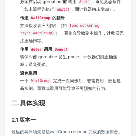
必须在启动 goroutine
前
调用
，避免竞态条件
Add()
（如主流程先执行
，而计数器尚未增加）。
Wait()
传递
的指针
WaitGroup
方法接收者应为指针（如
func worker(wg
），否则会导致副本操作，计数器无
*sync.WaitGroup)
法正确归零。
使用
调用
defer
Done()
确保即使 goroutine 发生 panic，计数器仍能正确递
减，避免死锁。
避免重用
一个
完成一次同步后，若需复用，应创建
WaitGroup
新实例。重置或重用可能导致不可预知的行为。
二.具体实现
2.1 版本一
这里的具体场景是指waitGroup+channel完成的数据聚合。