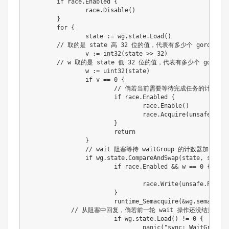
	if race.Enabled {

		race.Disable()

	}

	for {

		state := wg.state.Load()

        // 取的是 state 高 32 位的值，代表有多少个 goroutin
		v := int32(state >> 32)

        // w 取的是 state 低 32 位的值，代表有多少个 gorouti
		w := uint32(state)

		if v == 0 {

			// 倘若当前需要等待完成任务的计数器值为 0，则无需 wait 直接返回

			if race.Enabled {

				race.Enable()

				race.Acquire(unsafe.Pointer(wg))

			}

			return

		}

		// wait 阻塞等待 waitGroup 的计数器加一，然后陷入阻塞

		if wg.state.CompareAndSwap(state, state+1) {

			if race.Enabled && w == 0 {

				race.Write(unsafe.Pointer(&wg.sema))

			}

			runtime_Semacquire(&wg.sema)

            // 从阻塞中回复，倘若前一轮 wait 操作还没结束，wai
			if wg.state.Load() != 0 {

				panic("sync: WaitGroup is reused before previous Wait has returned")
