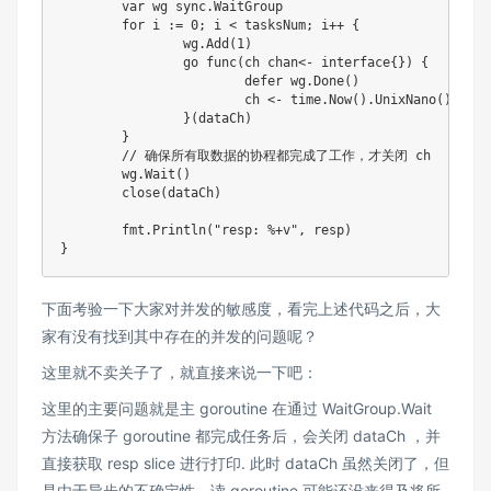
	var wg sync.WaitGroup

	for i := 0; i < tasksNum; i++ {

		wg.Add(1)

		go func(ch chan<- interface{}) {

			defer wg.Done()

			ch <- time.Now().UnixNano()

		}(dataCh)

	}

	// 确保所有取数据的协程都完成了工作，才关闭 ch

	wg.Wait()

	close(dataCh)

	fmt.Println("resp: %+v", resp)

下面考验一下大家对并发的敏感度，看完上述代码之后，大
家有没有找到其中存在的并发的问题呢？
这里就不卖关子了，就直接来说一下吧：
这里的主要问题就是主 goroutine 在通过 WaitGroup.Wait
方法确保子 goroutine 都完成任务后，会关闭 dataCh ，并
直接获取 resp slice 进行打印. 此时 dataCh 虽然关闭了，但
是由于异步的不确定性，读 goroutine 可能还没来得及将所