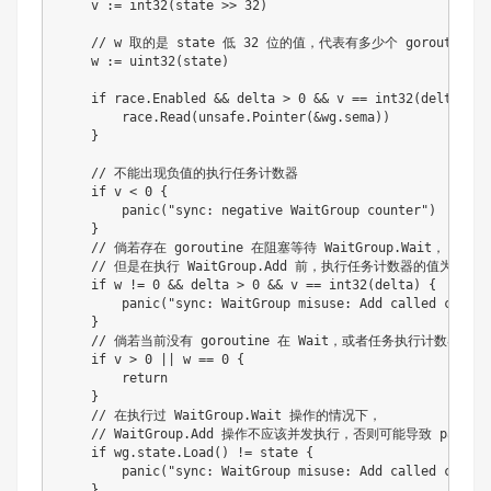
    v := int32(state >> 32)

    // w 取的是 state 低 32 位的值，代表有多少个 goroutine 执
    w := uint32(state)

    if race.Enabled && delta > 0 && v == int32(delta) {

        race.Read(unsafe.Pointer(&wg.sema))

    }

    // 不能出现负值的执行任务计数器

    if v < 0 {

        panic("sync: negative WaitGroup counter")

    }

    // 倘若存在 goroutine 在阻塞等待 WaitGroup.Wait，

    // 但是在执行 WaitGroup.Add 前，执行任务计数器的值为 0

    if w != 0 && delta > 0 && v == int32(delta) {

        panic("sync: WaitGroup misuse: Add called concur
    }

    // 倘若当前没有 goroutine 在 Wait，或者任务执行计数器仍
    if v > 0 || w == 0 {

        return

    }

    // 在执行过 WaitGroup.Wait 操作的情况下，

    // WaitGroup.Add 操作不应该并发执行，否则可能导致 panic

    if wg.state.Load() != state {

        panic("sync: WaitGroup misuse: Add called concur
    }
