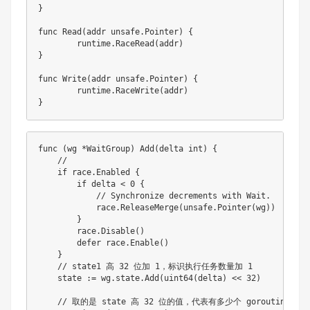
}

func Read(addr unsafe.Pointer) {

	runtime.RaceRead(addr)

}

func Write(addr unsafe.Pointer) {

	runtime.RaceWrite(addr)

}
func (wg *WaitGroup) Add(delta int) {

    // 

    if race.Enabled {

        if delta < 0 {

            // Synchronize decrements with Wait.

            race.ReleaseMerge(unsafe.Pointer(wg))

        }

        race.Disable()

        defer race.Enable()

    }

    // state1 高 32 位加 1，标识执行任务数量加 1 

    state := wg.state.Add(uint64(delta) << 32)

    // 取的是 state 高 32 位的值，代表有多少个 goroutine 在