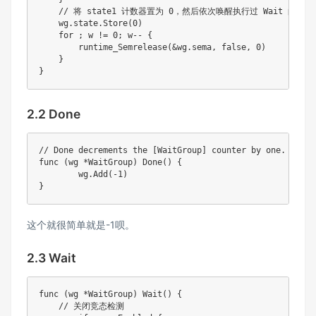
    // 将 state1 计数器置为 0，然后依次唤醒执行过 Wait 的 wait
    wg.state.Store(0)

    for ; w != 0; w-- {

        runtime_Semrelease(&wg.sema, false, 0)

    }

}
2.2 Done
// Done decrements the [WaitGroup] counter by one.

func (wg *WaitGroup) Done() {

	wg.Add(-1)

}
这个就很简单就是-1呗。
2.3 Wait
func (wg *WaitGroup) Wait() {

    // 关闭竞态检测
