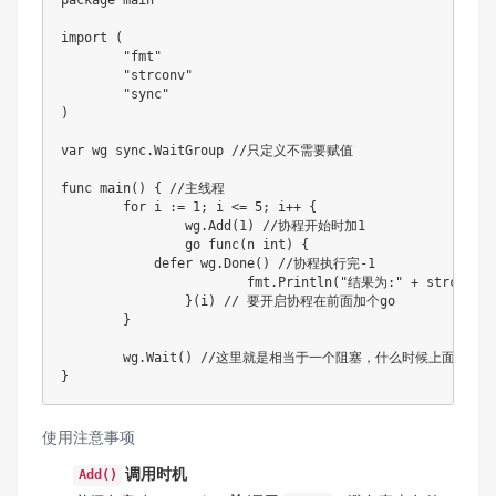
package main

import (

	"fmt"

	"strconv"

	"sync"

)

var wg sync.WaitGroup //只定义不需要赋值

func main() { //主线程

	for i := 1; i <= 5; i++ {

		wg.Add(1) //协程开始时加1

		go func(n int) {

            defer wg.Done() //协程执行完-1

			fmt.Println("结果为:" + strconv.Itoa(n))

		}(i) // 要开启协程在前面加个go

	}

	wg.Wait() //这里就是相当于一个阻塞，什么时候上面的计数器为0的时候，就结束

}
使用注意事项
调用时机
Add()