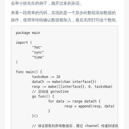
会举小徐先生的例子，抛开过多的杂话。
来看一段简单的代码，实现的是一个异步向数组添加数据的
操作，使用等待组确认数据都加入，最后关闭打印这个数组.
package main

import (

	"fmt"

	"sync"

	"time"

)

func main() {

	tasksNum := 10

	dataCh := make(chan interface{})

	resp := make([]interface{}, 0, tasksNum)

	// 启动读 goroutine

	go func() {

		for data := range dataCh {

			resp = append(resp, data)

		}

	}()

	// 保证获取到所有数据后，通过 channel 传递到读协程手中
