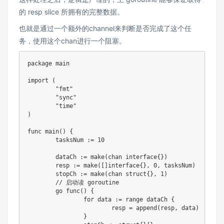
的 resp slice 所拥有的完整数据。
也就是通过一个额外的channel来判断是否完成了这个任
务，使用这个chan进行一个阻塞。
package main

import (

	"fmt"

	"sync"

	"time"

)

func main() {

	tasksNum := 10

	dataCh := make(chan interface{})

	resp := make([]interface{}, 0, tasksNum)

	stopCh := make(chan struct{}, 1)

	// 启动读 goroutine

	go func() {

		for data := range dataCh {

			resp = append(resp, data)

		}
