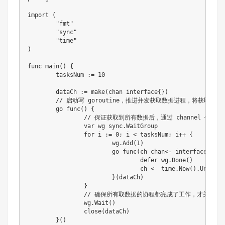
import (

	"fmt"

	"sync"

	"time"

)

func main() {

	tasksNum := 10

	dataCh := make(chan interface{})

	// 启动写 goroutine，推进并发获取数据进程，将获取到的数据聚合到 channel 中

	go func() {

		// 保证获取到所有数据后，通过 channel 传递到读协程中

		var wg sync.WaitGroup

		for i := 0; i < tasksNum; i++ {

			wg.Add(1)

			go func(ch chan<- interface{}) {

				defer wg.Done()

				ch <- time.Now().UnixNano()

			}(dataCh)

		}

		// 确保所有取数据的协程都完成了工作，才关闭 ch

		wg.Wait()

		close(dataCh)

	}()
