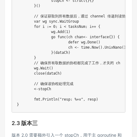
		stopCh <- struct{}{}

	}()

	// 保证获取到所有数据后，通过 channel 传递到读协程手中

	var wg sync.WaitGroup

	for i := 0; i < tasksNum; i++ {

		wg.Add(1)

		go func(ch chan<- interface{}) {

			defer wg.Done()

			ch <- time.Now().UnixNano()

		}(dataCh)

	}

	// 确保所有取数据的协程都完成了工作，才关闭 ch

	wg.Wait()

	close(dataCh)

	// 确保读协程处理完成

	<-stopCh

	fmt.Println("resp: %+v", resp)

}
2.3 版本三
版本 2.0 需要额外引入一个 stopCh，用于主 goroutine 和