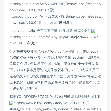
https://github.com/wlf728050719/BehaviLabel/releases/
download/v1.0.0/dist.zip
https://github.com/wlf728050719/BehaviLabel/releases/
download/v1.0.0/dist.zip
exe百度网盘：
behaviLabel.zip_免费高速下载|百度网盘-分享无限制
https://pan.baidu.com/s/1z6yIqkyXBOKejv_sAQ7QJw?
pwd=6666
补充：
行为检测模型
其实也放我的Github仓库里面了，在kinetic-
400的准确率有77%，不过还没来的及做readme.md以及相
关博客介绍，倒是发了个b站视频，感兴趣的小伙伴可以看
下，v1.0.0版本是原论文交叉熵版本的，v2.0.0改成了用三
元组损失+中心损失的度量学习方法，用来发paper肯定是远
远不及的，但是做本科毕设还是绰绰有余的（虽然这个点也
不是做毕设的时间）
基于YOLOPOSE+STGCN的行为检测模型_哔哩哔哩_bilibili
https://www.bilibili.com/video/BV1GTTxzFECi/?
share_source=copy_web&vd_source=b884e0d6e76b46