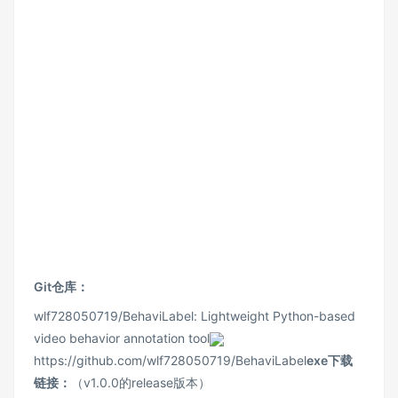
Git仓库：
wlf728050719/BehaviLabel: Lightweight Python-based
video behavior annotation tool
https://github.com/wlf728050719/BehaviLabel
exe下载
链接：
（v1.0.0的release版本）