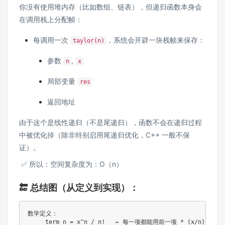
你没有使用堆内存（比如数组、链表），但递归函数本身会
在调用栈上分配帧：
每调用一次
，系统会开辟一块栈帧来保存：
taylor(n)
参数
,
n
x
局部变量
res
返回地址
由于这个是线性递归（不是尾递归），函数不会在递归过程
中被优化掉（除非特别启用尾递归优化，C++ 一般不保
证）。
✅ 所以：空间复杂度为：O（n）
🔚 总结图（从定义到实现）：
数学定义：

     term_n = x^n / n!   ← 每一项都能用前一项 * (x/n) 得到
