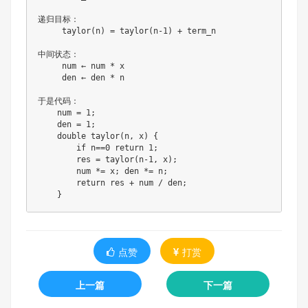
递归目标：

     taylor(n) = taylor(n-1) + term_n

中间状态：

     num ← num * x

     den ← den * n

于是代码：

    num = 1;

    den = 1;

    double taylor(n, x) {

        if n==0 return 1;

        res = taylor(n-1, x);

        num *= x; den *= n;

        return res + num / den;

点赞
打赏
上一篇
下一篇