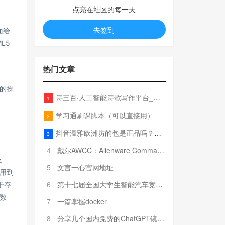
点亮在社区的每一天
去签到
面绘
L5
热门文章
的操
诗三百·人工智能诗歌写作平台_在线作诗机_藏头诗生成器_电脑对联_姓名作诗
1
学习通刷课脚本（可以直接用）
2
抖音温雅欧洲坊的包是正品吗？温雅卖的包为啥那么便宜？
3
4
戴尔AWCC：Alienware Command Center 故障排除方法，里面附有超全详解呦，快来快来，欢迎观看~
及
5
文言一心官网地址
用到
6
第十七届全国大学生智能汽车竞赛全国总决赛参赛队伍奖项公告
于存
数
7
一篇掌握docker
8
分享几个国内免费的ChatGPT镜像网址(亲测有效-4月25日更新)