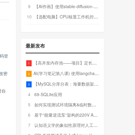
9
【AI作画】使用stable-diffusion-webui搭建AI作画平台
10
【选配电脑】CPU核显工作机控制预算5000
最新发布
码登
【高并发内存池——项目】定长内存池——开胃小菜
1
AI(学习笔记第八课) 使用langchain的embedding models
改密
2
【MySQL分库分表：海量数据架构的终极解决方案】
3
时自
4
69-SQLite应用
5
如何实现测试环境隔离&临时数据库（pytest+SQLite）
6
基于“能量逆流泵“架构的220V AC至20V DC 300W高效电源设计
7
认知语义学的象似性原理对人工智能自然语言处理深层语义分析的影响与启示