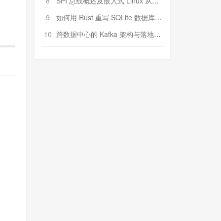
8
SPI 总线概述及嵌入式 Linux 从属 SPI 设备驱动程序开发（第二部分，实践）
9
如何用 Rust 重写 SQLite 数据库（二）:是否有市场空间？
10
跨数据中心的 Kafka 架构与落地实战