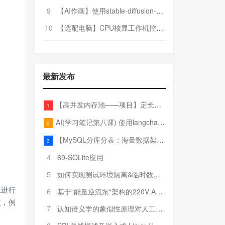
9
【AI作画】使用stable-diffusion-webui搭建AI作画平台
10
【选配电脑】CPU核显工作机控制预算5000
最新发布
【高并发内存池——项目】定长内存池——开胃小菜
1
AI(学习笔记第八课) 使用langchain的embedding models
2
【MySQL分库分表：海量数据架构的终极解决方案】
3
4
69-SQLite应用
5
如何实现测试环境隔离&临时数据库（pytest+SQLite）
上进行
6
基于“能量逆流泵“架构的220V AC至20V DC 300W高效电源设计
议，例
7
认知语义学的象似性原理对人工智能自然语言处理深层语义分析的影响与启示